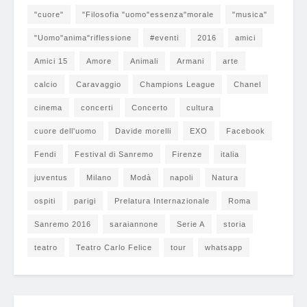
"cuore"
"Filosofia "uomo"essenza"morale
"musica"
"Uomo"anima"riflessione
#eventi
2016
amici
Amici 15
Amore
Animali
Armani
arte
calcio
Caravaggio
Champions League
Chanel
cinema
concerti
Concerto
cultura
cuore dell'uomo
Davide morelli
EXO
Facebook
Fendi
Festival di Sanremo
Firenze
italia
juventus
Milano
Modà
napoli
Natura
ospiti
parigi
Prelatura Internazionale
Roma
Sanremo 2016
saraiannone
Serie A
storia
teatro
Teatro Carlo Felice
tour
whatsapp