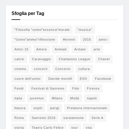
Sfoglia per Tag
"Filosofia "uomo"essenza"morale
"musica"
"Uomo"anima"riflessione
#eventi
2016
amici
Amici 15
Amore
Animali
Armani
arte
calcio
Caravaggio
Champions League
Chanel
cinema
concerti
Concerto
cultura
cuore dell'uomo
Davide morelli
EXO
Facebook
Fendi
Festival di Sanremo
Film
Firenze
italia
juventus
Milano
Modà
napoli
Natura
ospiti
parigi
Prelatura Internazionale
Roma
Sanremo 2016
saraiannone
Serie A
storia
Teatro Carlo Felice
tour
vita