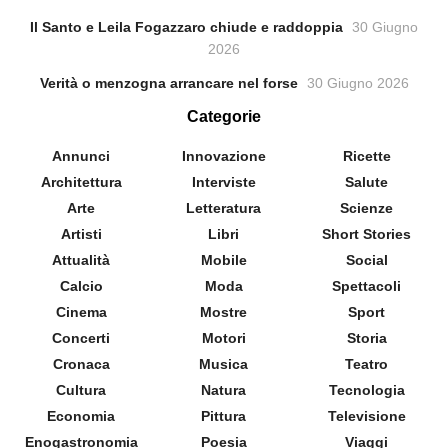
Il Santo e Leila Fogazzaro chiude e raddoppia
30 Giugno
2026
Verità o menzogna arrancare nel forse
30 Giugno 2026
Categorie
Annunci
Innovazione
Ricette
Architettura
Interviste
Salute
Arte
Letteratura
Scienze
Artisti
Libri
Short Stories
Attualità
Mobile
Social
Calcio
Moda
Spettacoli
Cinema
Mostre
Sport
Concerti
Motori
Storia
Cronaca
Musica
Teatro
Cultura
Natura
Tecnologia
Economia
Pittura
Televisione
Enogastronomia
Poesia
Viaggi