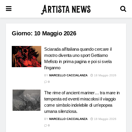
Giorno:
10 Maggio 2026
Sciarada all’italiana quando cercare il
mostro diventa uno sport Gettiamo
Mefisto in prima pagina e poi si svela
l’inganno
BY
MARCELLO CACCIALANZA
18 Maggio 2026
0
The rime of ancient mariner… tra mare in
tempesta ed eventi miracolosi il viaggio
come simbolo indelebile di un’epopea
umana silenziosa.
BY
MARCELLO CACCIALANZA
18 Maggio 2026
0