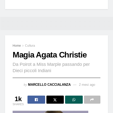
Home
Cultura
Magia Agata Christie
Da Poirot a Miss Marple passando per
Dieci piccoli Indiani
by
MARCELLO CACCIALANZA
2 mesi ago
1k
SHARES