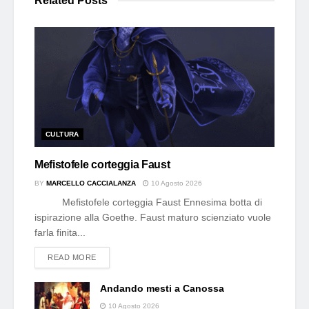
Related
Posts
CULTURA
Mefistofele corteggia Faust
BY
MARCELLO CACCIALANZA
10 Agosto 2026
Mefistofele corteggia Faust Ennesima botta di
ispirazione alla Goethe. Faust maturo scienziato vuole
farla finita...
DETAILS
READ MORE
Andando mesti a Canossa
10 Agosto 2026