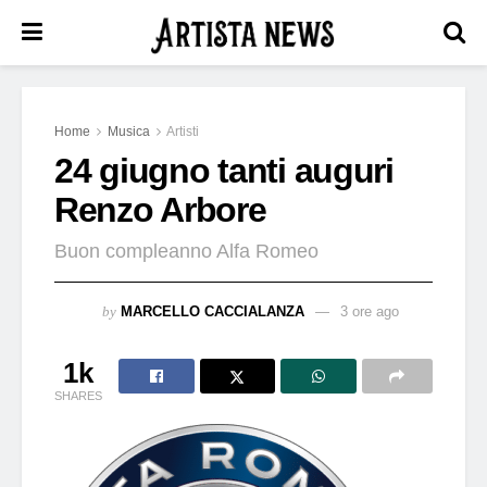
Home
Musica
Artisti
24 giugno tanti auguri
Renzo Arbore
Buon compleanno Alfa Romeo
by
MARCELLO CACCIALANZA
3 ore ago
1k
SHARES