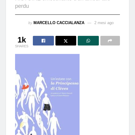
perdu
by
MARCELLO CACCIALANZA
2 mesi ago
1k
SHARES