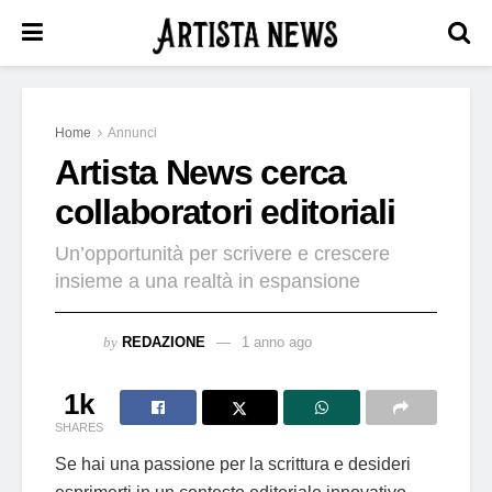
Home
Annunci
Artista News cerca
collaboratori editoriali
Un’opportunità per scrivere e crescere
insieme a una realtà in espansione
by
REDAZIONE
1 anno ago
1k
SHARES
Se hai una passione per la scrittura e desideri