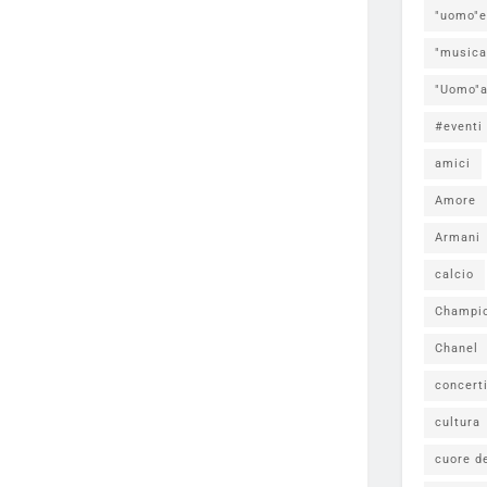
"uomo"e
"musica
"Uomo"a
#eventi
amici
Amore
Armani
calcio
Champi
Chanel
concert
cultura
cuore d