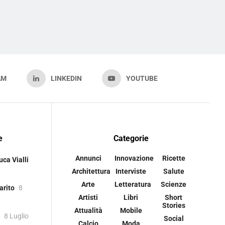
AM
LINKEDIN
YOUTUBE
e
Categorie
Annunci
Innovazione
Ricette
uca Vialli
Architettura
Interviste
Salute
Arte
Letteratura
Scienze
arito
8
Artisti
Libri
Short
Stories
Attualità
Mobile
8 Luglio
Social
Calcio
Moda