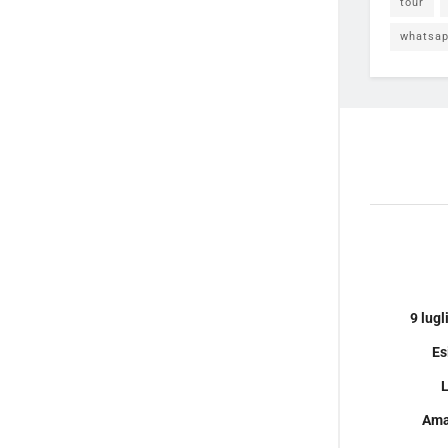
tour
whatsa
9 lugl
Es
L
Amat