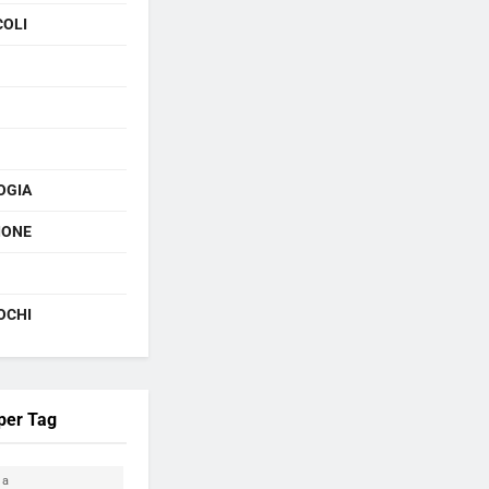
COLI
OGIA
IONE
OCHI
 per Tag
ia