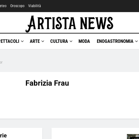
eteo
Oroscopo
Viabilità
PETTACOLI
ARTE
CULTURA
MODA
ENOGASTRONOMIA
or
Fabrizia Frau
Arazzi di Pontormo e
Bronzino con “Le Storie
di Giuseppe”
3 Agosto 2020
rie