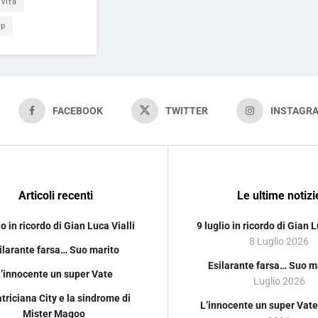
vita
pp
FACEBOOK
TWITTER
INSTAGR
Articoli recenti
Le ultime notizi
io in ricordo di Gian Luca Vialli
9 luglio in ricordo di Gian L
8 Luglio 2026
ilarante farsa… Suo marito
Esilarante farsa… Suo m
’innocente un super Vate
Luglio 2026
riciana City e la sindrome di
L’innocente un super Vate
Mister Magoo