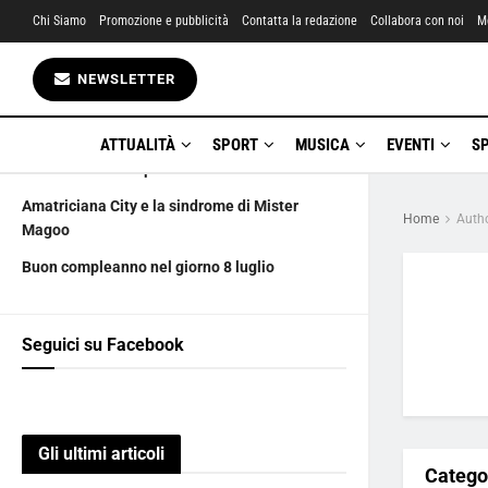
Chi Siamo
Promozione e pubblicità
Contatta la redazione
Collabora con noi
M
Gli ultimi articoli
NEWSLETTER
9 luglio in ricordo di Gian Luca Vialli
Esilarante farsa… Suo marito
ATTUALITÀ
SPORT
MUSICA
EVENTI
S
L’innocente un super Vate
Amatriciana City e la sindrome di Mister
Home
Auth
Magoo
Buon compleanno nel giorno 8 luglio
Seguici su Facebook
Gli ultimi articoli
Catego