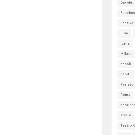
Davide 
Facebo
Festiva
Film
italia
Milano
napoli
ospiti
Prelatur
Roma
saraian
storia
Teatro C