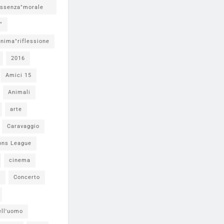
ssenza"morale
"
nima"riflessione
2016
Amici 15
Animali
arte
Caravaggio
ons League
cinema
i
Concerto
ell'uomo