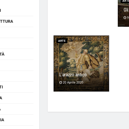
ATTUALITÀ
ART
Gli
I
9
ETTURA
ARTE
TÀ
L’arazzo antico
20 Aprile 2020
TI
A
A
IA