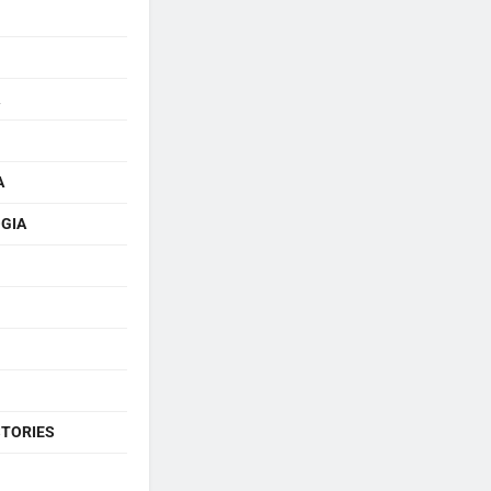
A
GIA
STORIES