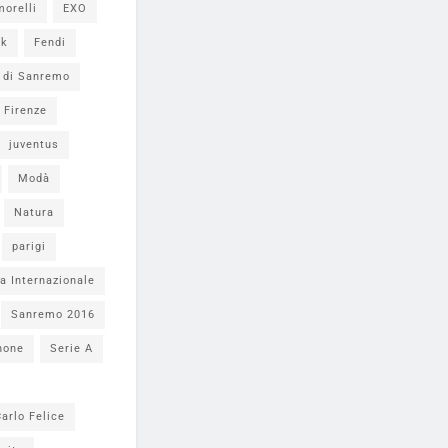
morelli
EXO
ok
Fendi
l di Sanremo
Firenze
juventus
Modà
Natura
parigi
a Internazionale
Sanremo 2016
none
Serie A
arlo Felice