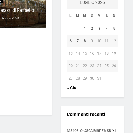
E
LUGLIO 2026
 arazzi di Raffaello
L
M
M
G
V
S
D
 Giugno 2020
1
2
3
4
5
6
7
8
9
10
11
12
13
14
15
16
17
18
19
20
21
22
23
24
25
26
27
28
29
30
31
« Giu
Commenti recenti
Marcello Caccialanza
su
21