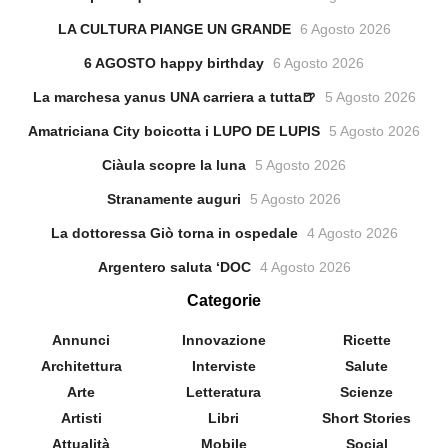
LA CULTURA PIANGE UN GRANDE
6 Agosto 2026
6 AGOSTO happy birthday
6 Agosto 2026
La marchesa yanus UNA carriera a tutta🍺
5 Agosto 2026
Amatriciana City boicotta i LUPO DE LUPIS
5 Agosto 2026
Ciàula scopre la luna
5 Agosto 2026
Stranamente auguri
5 Agosto 2026
La dottoressa Giò torna in ospedale
4 Agosto 2026
Argentero saluta ‘DOC
4 Agosto 2026
Categorie
Annunci
Innovazione
Ricette
Architettura
Interviste
Salute
Arte
Letteratura
Scienze
Artisti
Libri
Short Stories
Attualità
Mobile
Social