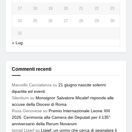
17
18
19
20
21
22
23
24
25
26
27
28
29
30
31
« Lug
Commenti recenti
Marcello Caccialanza
su
21 giugno nascite solenni
dipartite ed eventi
Silentium
su
Monsignor Salvatore Micalef risponde alle
accuse della Diocesi di Roma
Rosa Genovese
su
Premio Internazionale Leone XIII
2026. Cerimonia alla Camera dei Deputati per il 135°
anniversario della Rerum Novarum
Ismail Ltaief
su
Ltaief, un uomo che cerca di segnalare il