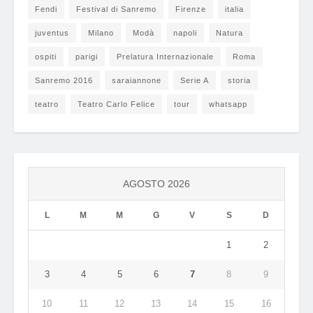
Fendi
Festival di Sanremo
Firenze
italia
juventus
Milano
Modà
napoli
Natura
ospiti
parigi
Prelatura Internazionale
Roma
Sanremo 2016
saraiannone
Serie A
storia
teatro
Teatro Carlo Felice
tour
whatsapp
AGOSTO 2026
L
M
M
G
V
S
D
1
2
3
4
5
6
7
8
9
10
11
12
13
14
15
16