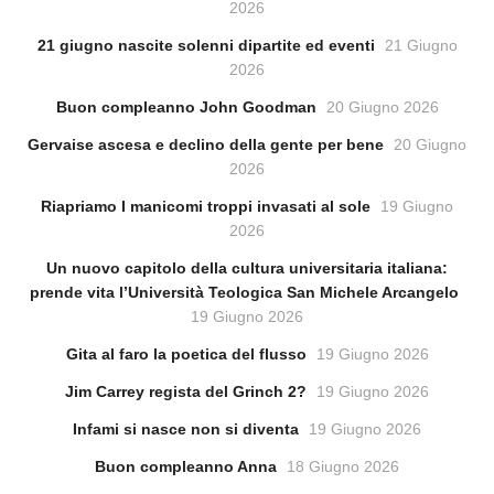
2026
21 giugno nascite solenni dipartite ed eventi
21 Giugno
2026
Buon compleanno John Goodman
20 Giugno 2026
Gervaise ascesa e declino della gente per bene
20 Giugno
2026
Riapriamo I manicomi troppi invasati al sole
19 Giugno
2026
Un nuovo capitolo della cultura universitaria italiana:
prende vita l’Università Teologica San Michele Arcangelo
19 Giugno 2026
Gita al faro la poetica del flusso
19 Giugno 2026
Jim Carrey regista del Grinch 2?
19 Giugno 2026
Infami si nasce non si diventa
19 Giugno 2026
Buon compleanno Anna
18 Giugno 2026