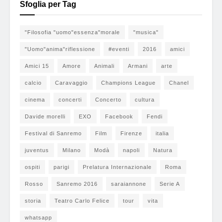
Sfoglia per Tag
"Filosofia "uomo"essenza"morale
"musica"
"Uomo"anima"riflessione
#eventi
2016
amici
Amici 15
Amore
Animali
Armani
arte
calcio
Caravaggio
Champions League
Chanel
cinema
concerti
Concerto
cultura
Davide morelli
EXO
Facebook
Fendi
Festival di Sanremo
Film
Firenze
italia
juventus
Milano
Modà
napoli
Natura
ospiti
parigi
Prelatura Internazionale
Roma
Rosso
Sanremo 2016
saraiannone
Serie A
storia
Teatro Carlo Felice
tour
vita
whatsapp