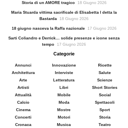
Storia di un AMORE tragico
18 Giugno 2026
Maria Stuarda vittima sacrificale di Elisabetta l detta la
Bastarda
18 Giugno 2026
18 giugno nasceva la Raffa nazionale
17 Giugno 2026
Sarti Coliandro e Derrick… solide presenze e icone senza
tempo
17 Giugno 2026
Categorie
Annunci
Innovazione
Ricette
Architettura
Interviste
Salute
Arte
Letteratura
Scienze
Artisti
Libri
Short Stories
Attualità
Mobile
Social
Calcio
Moda
Spettacoli
Cinema
Mostre
Sport
Concerti
Motori
Storia
Cronaca
Musica
Teatro