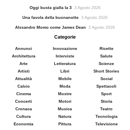
Oggi busta gialla la 3
3 Agosto 2026
Una favola della buonanotte
3 Agosto 2026
Alssandro Momo come James Dean
2 Agosto 2026
Categorie
Annunci
Innovazione
Ricette
Architettura
Interviste
Salute
Arte
Letteratura
Scienze
Artisti
Libri
Short Stories
Attualità
Mobile
Social
Calcio
Moda
Spettacoli
Cinema
Mostre
Sport
Concerti
Motori
Storia
Cronaca
Musica
Teatro
Cultura
Natura
Tecnologia
Economia
Pittura
Televisione