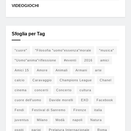
VIDEOGIOCHI
Sfoglia per Tag
"cuore"
"Filosofia "uomo"essenza"morale
"musica"
"Uomo"anima"riflessione
#eventi
2016
amici
Amici 15
Amore
Animali
Armani
arte
calcio
Caravaggio
Champions League
Chanel
cinema
concerti
Concerto
cultura
cuore dell'uomo
Davide morelli
EXO
Facebook
Fendi
Festival di Sanremo
Firenze
italia
juventus
Milano
Modà
napoli
Natura
ospiti
parigi
Prelatura Internazionale
Roma