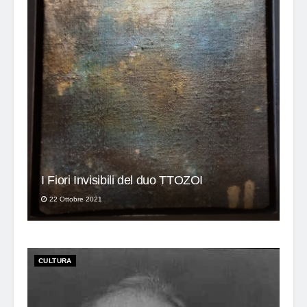
I Fiori Invisibili del duo TTOZOI
Patrick Suskind, Il Profumo
22 Ottobre 2021
17 Ottobre 2021
ATTUALITÀ
CULTURA