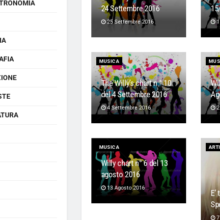
TRONOMIA
24 Settembre 2016
15
25 Settembre 2016
1
IA
AFIA
MUSICA
MUS
ZIONE
The Willy’s chart n ° 10
Wil
del 4 Settembre 2016
Ag
STE
4 Settembre 2016
2
ATURA
MUSICA
ARTI
Willy chart n° 6 del 13
agosto 2016
13 Agosto 2016
E’ 
Sp
7