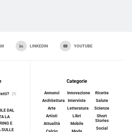
AM
LINKEDIN
YOUTUBE
e
Categorie
Annunci
Innovazione
Ricette
letti?
20
Architettura
Interviste
Salute
Arte
Letteratura
Scienze
ILE DAL
Artisti
Libri
Short
TA LA
Stories
RING E
Attualità
Mobile
Social
A SULLE
Calcio
Moda