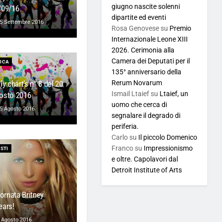
giugno nascite solenni
/09/16
dipartite ed eventi
5 Settembre 2016
Rosa Genovese
su
Premio
Internazionale Leone XIII
2026. Cerimonia alla
Camera dei Deputati per il
ICA
135° anniversario della
Rerum Novarum
ly chart’s n° 8 del 20
Ismail Ltaief
su
Ltaief, un
osto 2016
uomo che cerca di
5 Agosto 2016
segnalare il degrado di
periferia.
Carlo
su
Il piccolo Domenico
Franco
su
Impressionismo
STI
e oltre. Capolavori dal
Detroit Institute of Arts
tornata Britney
ears!
 Agosto 2016