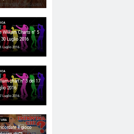
ICA
e William Charts n° 5
l 30 Luglio 2016
1 Luglio 2016
ICA
liam chart n° 3 del 17
glio 2016
7 Luglio 2016
TURA
ricordate il gioco