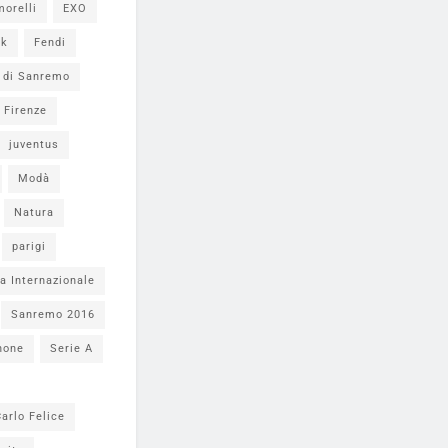
morelli
EXO
ok
Fendi
l di Sanremo
Firenze
juventus
Modà
Natura
parigi
a Internazionale
Sanremo 2016
none
Serie A
arlo Felice