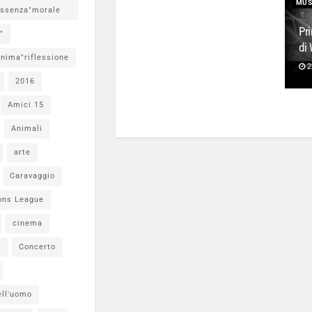
MUS
ssenza"morale
Pr
"
di 
nima"riflessione
2
2016
Amici 15
Animali
arte
Caravaggio
ons League
cinema
i
Concerto
ell'uomo