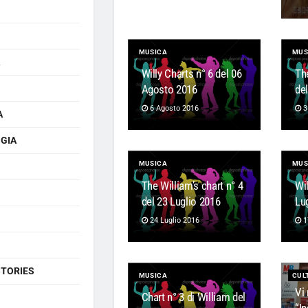
MUSICA
MUS
Willy Charts n° 6 del 06
Th
Agosto 2016
de
6 Agosto 2016
3
A
GIA
MUSICA
MUS
The William’s chart n° 4
Wil
del 23 Luglio 2016
Lu
24 Luglio 2016
1
STORIES
MUSICA
CUL
Vi 
Chart n° 3 di William del