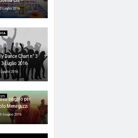
dovina chi”?
0 Luglio 2016
ICA
lly Dance Chart n° 3
 3 Luglio 2016
 Luglio 2016
STI
ovo singolo per
olo Meneguzzi
3 Giugno 2016