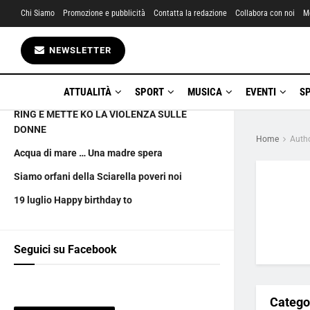
Chi Siamo
Promozione e pubblicità
Contatta la redazione
Collabora con noi
M
Gli ultimi articoli
NEWSLETTER
20 luglio chi saranno gli eletti?
MATTEO IMPIERI, IL PUGILE DAL CUORE
ATTUALITÀ
SPORT
MUSICA
EVENTI
S
GRANDE: PORTA LA PANCHINA ROSSA SUL
RING E METTE KO LA VIOLENZA SULLE
DONNE
Home
Auth
Acqua di mare … Una madre spera
Siamo orfani della Sciarella poveri noi
19 luglio Happy birthday to
Seguici su Facebook
Catego