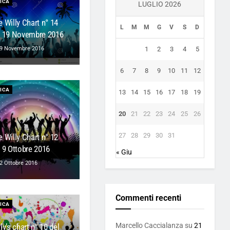
ICA
LUGLIO 2026
 Willy Chart n° 14
L
M
M
G
V
S
D
l 19 Novembre 2016
9 Novembre 2016
1
2
3
4
5
6
7
8
9
10
11
12
ICA
13
14
15
16
17
18
19
20
21
22
23
24
25
26
27
28
29
30
31
 Willy Chart n° 12
l 9 Ottobre 2016
« Giu
2 Ottobre 2016
Commenti recenti
ICA
Marcello Caccialanza
su
21
ly’s chart n° 10 del