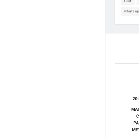
tour
whatsa
20 
MAT
C
PA
ME