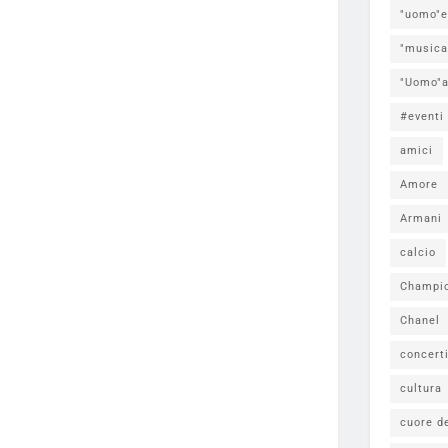
"uomo"e
"musica
"Uomo"a
#eventi
amici
Amore
Armani
calcio
Champi
Chanel
concert
cultura
cuore d