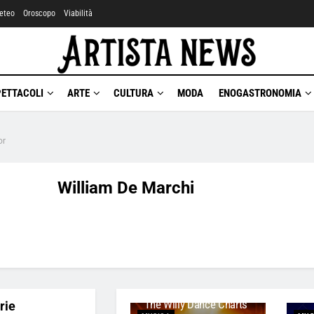
eteo
Oroscopo
Viabilità
PETTACOLI
ARTE
CULTURA
MODA
ENOGASTRONOMIA
or
William De Marchi
The Willy Dance Charts
rie