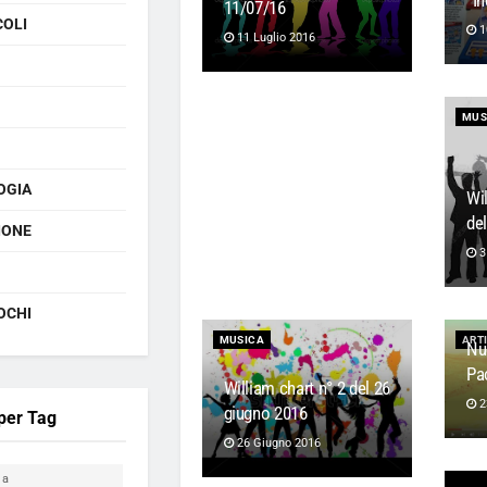
“In
11/07/16
COLI
1
11 Luglio 2016
MUS
OGIA
Wi
del
IONE
3
OCHI
MUSICA
ARTI
Nu
Pa
William chart n° 2 del 26
2
giugno 2016
 per Tag
26 Giugno 2016
ia