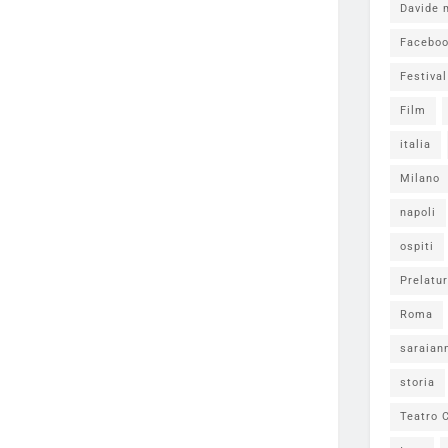
Davide 
Facebo
Festiva
Film
italia
Milano
napoli
ospiti
Prelatur
Roma
saraian
storia
Teatro C