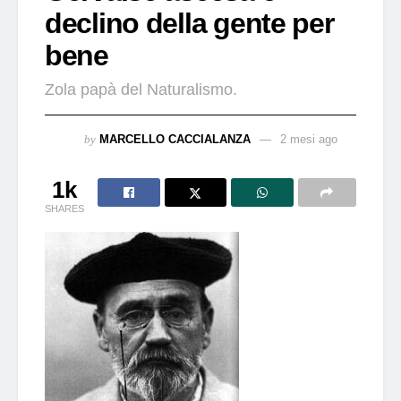
declino della gente per
bene
Zola papà del Naturalismo.
by
MARCELLO CACCIALANZA
2 mesi ago
1k
SHARES