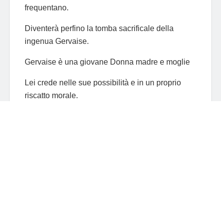
frequentano.
Diventerà perfino la tomba sacrificale della
ingenua Gervaise.
Gervaise è una giovane Donna madre e moglie
Lei crede nelle sue possibilità e in un proprio
riscatto morale.
Così mette in piedi una lavanderia.
All’inizio sembra tutto andare per il verso giusto.
Ma sul più bello il suo Castello di carta va a
ramengo.
Sommersa dai debiti è costretta a dire addio alla
sua stessa attività.