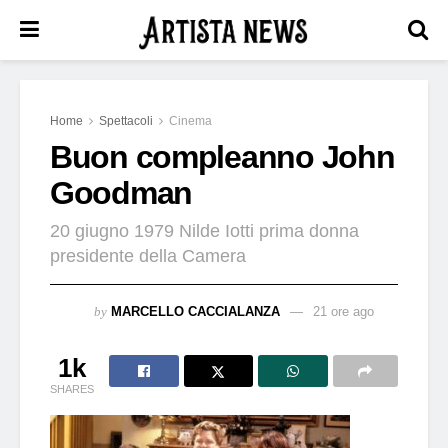
Home
Spettacoli
Cinema
Buon compleanno John
Goodman
20 giugno 1979 Nilde Iotti prima donna
presidente della Camera
by
MARCELLO CACCIALANZA
21 ore ago
1k
SHARES