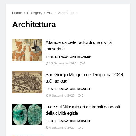
Home
Category
Arte
Architettura
Architettura
Alla ricerca delle radici di una civiltà
immortale
BY
S. E. SALVATORE MICALEF
13 Settembre 2025
0
San Giorgio Morgeto nel tempo, dal 2349
a.C. ad oggi
BY
S. E. SALVATORE MICALEF
6 Settembre 2025
0
Luce sul Nilo: misteri e simboli nascosti
della civiltà egizia
BY
S. E. SALVATORE MICALEF
4 Settembre 2025
0