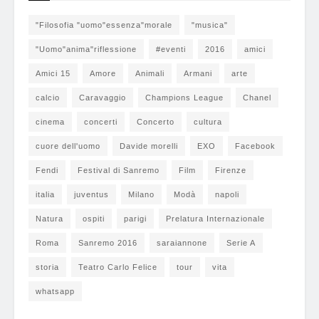
"Filosofia "uomo"essenza"morale
"musica"
"Uomo"anima"riflessione
#eventi
2016
amici
Amici 15
Amore
Animali
Armani
arte
calcio
Caravaggio
Champions League
Chanel
cinema
concerti
Concerto
cultura
cuore dell'uomo
Davide morelli
EXO
Facebook
Fendi
Festival di Sanremo
Film
Firenze
italia
juventus
Milano
Modà
napoli
Natura
ospiti
parigi
Prelatura Internazionale
Roma
Sanremo 2016
saraiannone
Serie A
storia
Teatro Carlo Felice
tour
vita
whatsapp