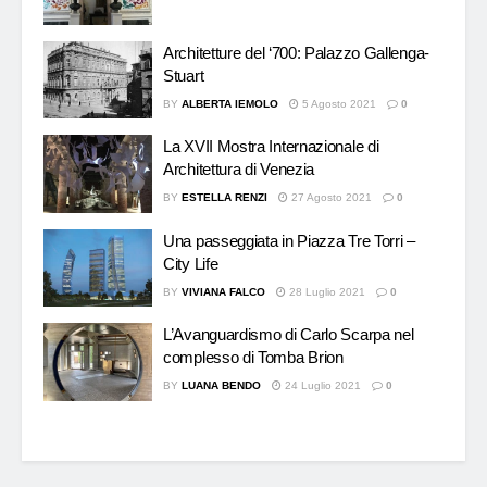
Architetture del ‘700: Palazzo Gallenga-
Stuart
BY
ALBERTA IEMOLO
5 Agosto 2021
0
La XVII Mostra Internazionale di
Architettura di Venezia
BY
ESTELLA RENZI
27 Agosto 2021
0
Una passeggiata in Piazza Tre Torri –
City Life
BY
VIVIANA FALCO
28 Luglio 2021
0
L’Avanguardismo di Carlo Scarpa nel
complesso di Tomba Brion
BY
LUANA BENDO
24 Luglio 2021
0