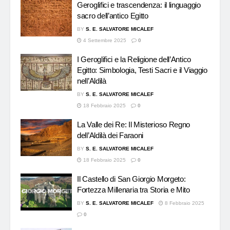
Geroglifici e trascendenza: il linguaggio
sacro dell’antico Egitto
BY
S. E. SALVATORE MICALEF
4 Settembre 2025
0
I Geroglifici e la Religione dell’Antico
Egitto: Simbologia, Testi Sacri e il Viaggio
nell’Aldilà
BY
S. E. SALVATORE MICALEF
18 Febbraio 2025
0
La Valle dei Re: Il Misterioso Regno
dell’Aldilà dei Faraoni
BY
S. E. SALVATORE MICALEF
18 Febbraio 2025
0
Il Castello di San Giorgio Morgeto:
Fortezza Millenaria tra Storia e Mito
BY
S. E. SALVATORE MICALEF
8 Febbraio 2025
0