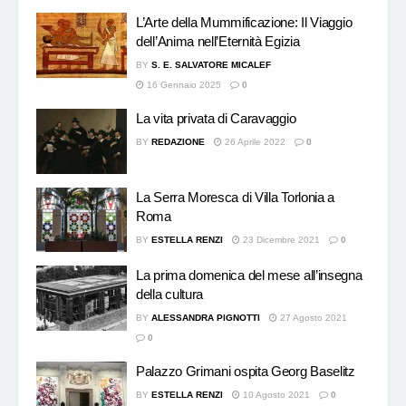
L’Arte della Mummificazione: Il Viaggio
dell’Anima nell’Eternità Egizia
BY
S. E. SALVATORE MICALEF
16 Gennaio 2025
0
La vita privata di Caravaggio
BY
REDAZIONE
26 Aprile 2022
0
La Serra Moresca di Villa Torlonia a
Roma
BY
ESTELLA RENZI
23 Dicembre 2021
0
La prima domenica del mese all’insegna
della cultura
BY
ALESSANDRA PIGNOTTI
27 Agosto 2021
0
Palazzo Grimani ospita Georg Baselitz
BY
ESTELLA RENZI
10 Agosto 2021
0