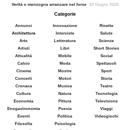
Verità o menzogna arrancare nel forse
30 Giugno 2026
Categorie
Annunci
Innovazione
Ricette
Architettura
Interviste
Salute
Arte
Letteratura
Scienze
Artisti
Libri
Short Stories
Attualità
Mobile
Social
Calcio
Moda
Spettacoli
Cinema
Mostre
Sport
Concerti
Motori
Storia
Cronaca
Musica
Teatro
Cultura
Natura
Tecnologia
Economia
Pittura
Televisione
Enogastronomia
Poesia
Viaggi
Eventi
Politica
Videogiochi
Filosofia
Psicologia