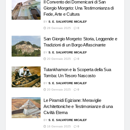
Il Convento dei Domenicani di San
Giorgio Morgeto: Una Testimonianza di
Fede, Arte e Cultura
BY
S. E. SALVATORE MICALEF
28 Gennaio 2025
0
San Giorgio Morgeto: Storia, Leggende e
Tradizioni di un Borgo Affascinante
BY
S. E. SALVATORE MICALEF
20 Gennaio 2025
0
Tutankhamon e la Scoperta della Sua
Tomba: Un Tesoro Nascosto
BY
S. E. SALVATORE MICALEF
20 Gennaio 2025
0
Le Piramidi Egiziane: Meraviglie
Architettoniche e Testimonianze di una
Civiltà Eterna
BY
S. E. SALVATORE MICALEF
16 Gennaio 2025
0