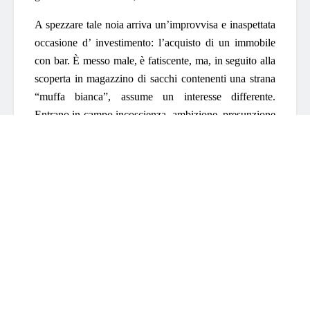
A spezzare tale noia arriva un’improvvisa e inaspettata
occasione d’ investimento: l’acquisto di un immobile
con bar. È messo male, è fatiscente, ma, in seguito alla
scoperta in magazzino di sacchi contenenti una strana
“muffa bianca”, assume un interesse differente.
Entrano in campo incoscienza, ambizione, presunzione
e i tre, dopo aver deciso che è giunta l’ora di diventare
“imprenditori”, intraprenderanno la carriera di
spacciatori.
Tuttavia, rimangono pur sempre attori e pertanto, per
ogni situazione che interpretano, costruiscono
sceneggiature, in un vero e proprio esercizio di stile
che darà vita a inevitabili riflessioni e considerazioni
sul mestiere che si sono scelti.
Tre attori dal passato travagliato, dal presente precario