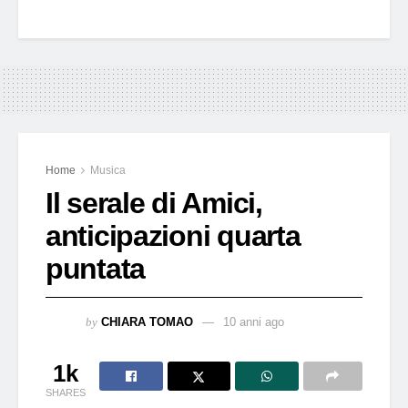
Home
Musica
Il serale di Amici,
anticipazioni quarta
puntata
by
CHIARA TOMAO
10 anni ago
1k
SHARES