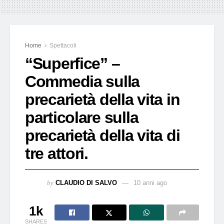
Home
Spettacoli
“Superfice” –
Commedia sulla
precarietà della vita in
particolare sulla
precarietà della vita di
tre attori.
by
CLAUDIO DI SALVO
10 anni ago
1k
SHARES