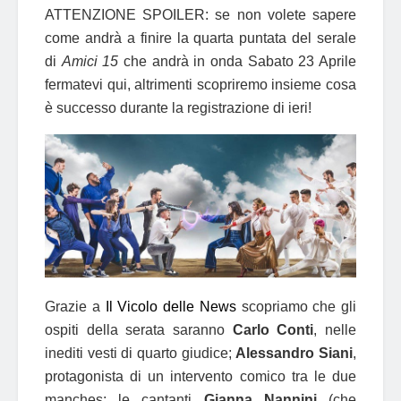
ATTENZIONE SPOILER: se non volete sapere
come andrà a finire la quarta puntata del serale
di
Amici 15
che andrà in onda Sabato 23 Aprile
fermatevi qui, altrimenti scopriremo insieme cosa
è successo durante la registrazione di ieri!
Grazie a
Il Vicolo delle News
scopriamo che gli
ospiti della serata saranno
Carlo Conti
, nelle
inediti vesti di quarto giudice;
Alessandro Siani
,
protagonista di un intervento comico tra le due
manches; le cantanti
Gianna Nannini
(che