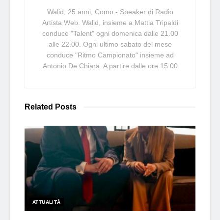
Walid, 25 anni, Como - Speaker di Radio
Artista Web. Walid, insieme a Mattia Tripaldi
conduce "Talent" ogni domenica dalle 21.00
alle 22.00. Ogni ultimo sabato del mese
conduce "Ritmo Campionato" insieme ad
Antonio De Chiara. A partire dalle ore 15.00
Related
Posts
ATTUALITÀ