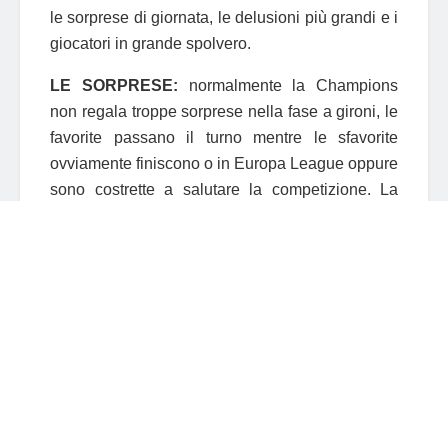
le sorprese di giornata, le delusioni più grandi e i
giocatori in grande spolvero.
LE SORPRESE:
normalmente la Champions
non regala troppe sorprese nella fase a gironi, le
favorite passano il turno mentre le sfavorite
ovviamente finiscono o in Europa League oppure
sono costrette a salutare la competizione. La
prima giornata ha però regalato 3 risultati
inaspettati.
PSV – Manchester United 2-1
-> i Red Devils
tornano nell’Europa che conta dopo il digiuno
dell’anno passato e sono subito chiamati ad
imporsi sul PSV che invece mancava in CL dalla
stagione 2008/2009. Lo United tiene in mano il
pallino del gioco e passa in vantaggio al 41′ con
il grande ex
Depay
. Il PSV è però bravissimo a