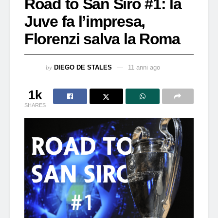
Road to San Siro #1: la
Juve fa l’impresa,
Florenzi salva la Roma
by
DIEGO DE STALES
11 anni ago
1k
SHARES