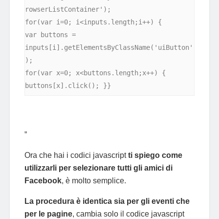
rowserListContainer');

for(var i=0; i<inputs.length;i++) {

var buttons = 
inputs[i].getElementsByClassName('uiButton'
);

for(var x=0; x<buttons.length;x++) {

buttons[x].click(); }}
”
Ora che hai i codici javascript
ti spiego come
utilizzarli per selezionare tutti gli amici di
Facebook
, è molto semplice.
La procedura è identica sia per gli eventi che
per le pagine
, cambia solo il codice javascript