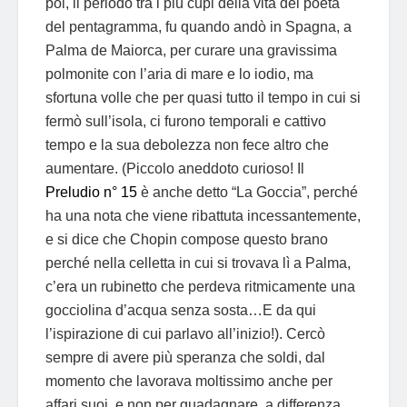
poi, il periodo tra i più cupi della vita del poeta
del pentagramma, fu quando andò in Spagna, a
Palma de Maiorca, per curare una gravissima
polmonite con l’aria di mare e lo iodio, ma
sfortuna volle che per quasi tutto il tempo in cui si
fermò sull’isola, ci furono temporali e cattivo
tempo e la sua debolezza non fece altro che
aumentare. (Piccolo aneddoto curioso! Il
Preludio n° 15
è anche detto “La Goccia”, perché
ha una nota che viene ribattuta incessantemente,
e si dice che Chopin compose questo brano
perché nella celletta in cui si trovava lì a Palma,
c’era un rubinetto che perdeva ritmicamente una
gocciolina d’acqua senza sosta…E da qui
l’ispirazione di cui parlavo all’inizio!). Cercò
sempre di avere più speranza che soldi, dal
momento che lavorava moltissimo anche per
affari suoi, e non per guadagnare, a differenza