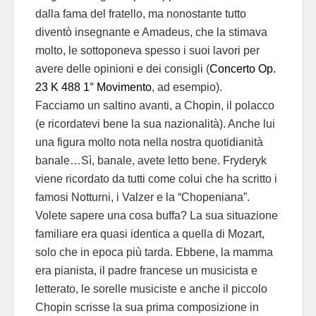
dalla fama del fratello, ma nonostante tutto
diventò insegnante e Amadeus, che la stimava
molto, le sottoponeva spesso i suoi lavori per
avere delle opinioni e dei consigli (
Concerto Op.
23 K 488 1° Movimento
, ad esempio).
Facciamo un saltino avanti, a Chopin, il polacco
(e ricordatevi bene la sua nazionalità). Anche lui
una figura molto nota nella nostra quotidianità
banale…Sì, banale, avete letto bene. Fryderyk
viene ricordato da tutti come colui che ha scritto i
famosi Notturni, i Valzer e la “Chopeniana”.
Volete sapere una cosa buffa? La sua situazione
familiare era quasi identica a quella di Mozart,
solo che in epoca più tarda. Ebbene, la mamma
era pianista, il padre francese un musicista e
letterato, le sorelle musiciste e anche il piccolo
Chopin scrisse la sua prima composizione in