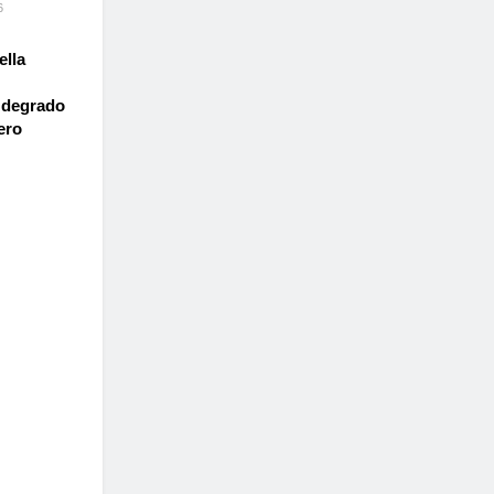
6
ella
e degrado
ero