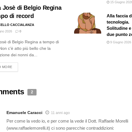
15 Giugno 202
 Josè di Belgio Regina
po di record
Alla faccia d
tecnologia.
ELLO CACCIALANZA
Solitudine 
gno 2026
0
due punto z
osè di Belgio Regina a tempo di
9 Giugno 2026
Non c'è atto più bello che la
zione dei nonni da...
DETAILS
D MORE
mments
2
Emanuele Caracci
11 anni ago
Per come la vedo io, e per come la vede il Dott. Raffaele Morelli
(www.raffaelemorelli.it) ci sono parecchie contraddizioni: