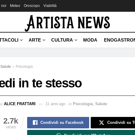
 noi
Meteo
Oroscopo
Viabilità
TTACOLI
ARTE
CULTURA
MODA
ENOGASTRO
Salute
Psicologia
edi in te stesso
by
ALICE FRATTARI
11 anni ago
in
Psicologia
,
Salute
2.7k
Condividi su Facebook
Condividi su T
VIEWS