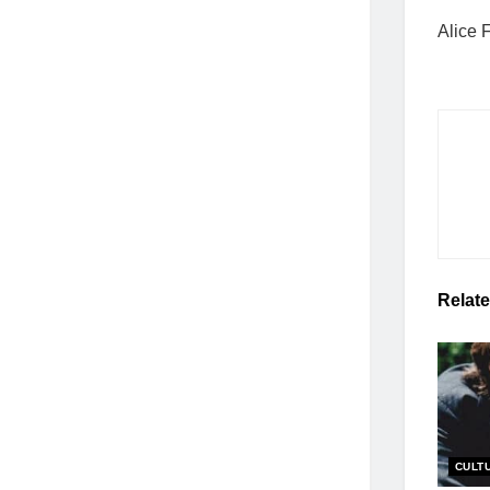
Alice F
Relat
CULT