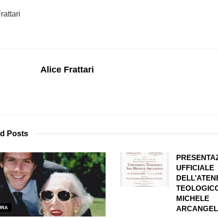
rattari
Alice Frattari
ed
Posts
PRESENTA
UFFICIALE
DELL’ATEN
TEOLOGIC
MICHELE
ARCANGE
URA