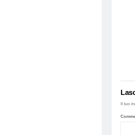
Las
Il tuo i
Comm