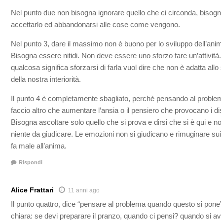
Nel punto due non bisogna ignorare quello che ci circonda, bisog
accettarlo ed abbandonarsi alle cose come vengono.
Nel punto 3, dare il massimo non è buono per lo sviluppo dell’ani
Bisogna essere nitidi. Non deve essere uno sforzo fare un’attività
qualcosa significa sforzarsi di farla vuol dire che non è adatta allo
della nostra interiorità.
Il punto 4 è completamente sbagliato, perchè pensando al probl
faccio altro che aumentare l’ansia o il pensiero che provocano i dis
Bisogna ascoltare solo quello che si prova e dirsi che si è qui e n
niente da giudicare. Le emozioni non si giudicano e rimuginare su
fa male all’anima.
Rispondi
Alice Frattari
11 anni ago
Il punto quattro, dice “pensare al problema quando questo si pone”
chiara: se devi preparare il pranzo, quando ci pensi? quando si av