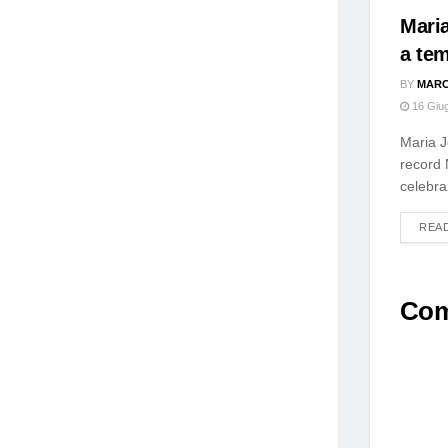
Maria
a tem
BY
MARC
16 Giu
Maria J
record 
celebra
REA
Co