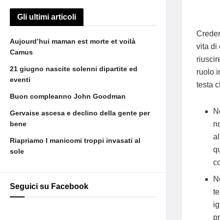
Gli ultimi articoli
Creder
Aujourd’hui maman est morte et voilà
vita d
Camus
riusci
21 giugno nascite solenni dipartite ed
ruolo 
eventi
testa 
Buon compleanno John Goodman
N
Gervaise ascesa e declino della gente per
no
bene
al
Riapriamo I manicomi troppi invasati al
q
sole
c
N
Seguici su Facebook
t
i
p