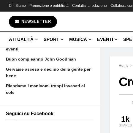
Chi Siamo
Promozione e pubblicità
Contatta la redazione
Collabora con
Gli ultimi articoli
NEWSLETTER
Aujourd’hui maman est morte et voilà
Camus
ATTUALITÀ
SPORT
MUSICA
EVENTI
SPE
21 giugno nascite solenni dipartite ed
eventi
Buon compleanno John Goodman
Home
Gervaise ascesa e declino della gente per
bene
Cr
Riapriamo I manicomi troppi invasati al
sole
Seguici su Facebook
1k
SHARES