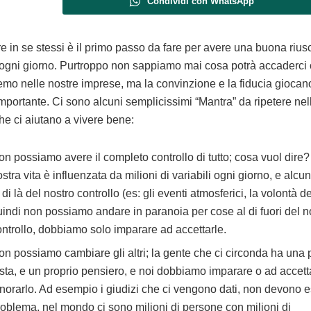
Condividi con WhatsApp
e in se stessi è il primo passo da fare per avere una buona riusc
i ogni giorno. Purtroppo non sappiamo mai cosa potrà accaderci
remo nelle nostre imprese, ma la convinzione e la fiducia giocan
importante. Ci sono alcuni semplicissimi “Mantra” da ripetere nel
che ci aiutano a vivere bene:
on possiamo avere il completo controllo di tutto; cosa vuol dire?
stra vita è influenzata da milioni di variabili ogni giorno, e alc
 di là del nostro controllo (es: gli eventi atmosferici, la volontà deg
uindi non possiamo andare in paranoia per cose al di fuori del n
ontrollo, dobbiamo solo imparare ad accettarle.
on possiamo cambiare gli altri; la gente che ci circonda ha una 
esta, e un proprio pensiero, e noi dobbiamo imparare o ad accett
gnorarlo. Ad esempio i giudizi che ci vengono dati, non devono 
roblema. nel mondo ci sono milioni di persone con milioni di