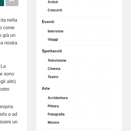
Artisti
Concerti
ita nella
Eventi
 o come
Interviste
o già un
Viaggi
la nostra
Spettacoli
Televisione
 La
Cinema
une sono
Teatro
li altri)
Arte
ostro
Architettura
propria
Pittura
arlo o ad
Fotografia
essere un
Mostre