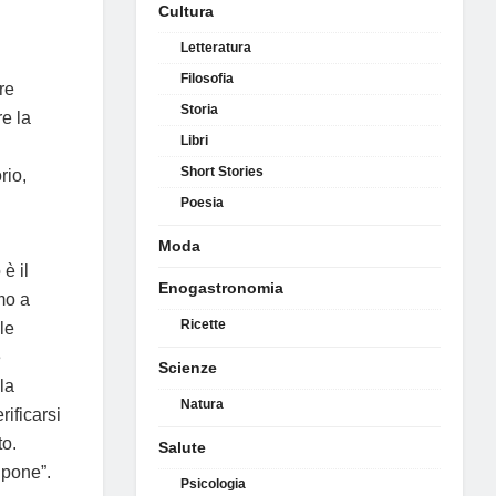
Cultura
Letteratura
Filosofia
re
Storia
e la
Libri
Short Stories
rio,
Poesia
Moda
è il
Enogastronomia
mo a
Ricette
le
e
Scienze
la
Natura
ificarsi
to.
Salute
 pone”.
Psicologia