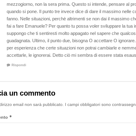
mezzogiorno, non la sera prima. Questo si intende, pensare al p
quando si pone. Il punto tre invece dice di dare il massimo nelle c
fanno. Nelle situazioni, perchè altrimenti se non dai il massimo ch
fai a fare Emanuele? Per quanto tu possa voler sviluppare la tua in
suppongo che ti sentiresti molto appagato nel sapere che qualcosa
guadagnata. Ultimo, il punto due, bisogna O accettare O ignorare. 
per esperienza che certe situazioni non potrai cambiarle e nemm
accettarle, le ignorerai. Detto ciò mi sembra di essere stata esaus
Rispondi
cia un commento
ndirizzo email non sarà pubblicato.
I campi obbligatori sono contrassegn
*
ento