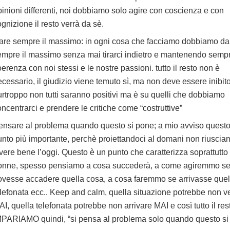
pinioni differenti, noi dobbiamo solo agire con coscienza e con
gnizione il resto verrà da sè.
are sempre il massimo: in ogni cosa che facciamo dobbiamo da
empre il massimo senza mai tirarci indietro e mantenendo sempr
erenza con noi stessi e le nostre passioni. tutto il resto non è
cessario, il giudizio viene temuto sì, ma non deve essere inibito
urtroppo non tutti saranno positivi ma è su quelli che dobbiamo
ncentrarci e prendere le critiche come “costruttive”
ensare al problema quando questo si pone; a mio avviso questo 
unto più importante, perchè proiettandoci al domani non riuscia
ivere bene l’oggi. Questo è un punto che caratterizza soprattutto 
onne, spesso pensiamo a cosa succederà, a come agiremmo s
ovesse accadere quella cosa, a cosa faremmo se arrivasse quel
elefonata ecc.. Keep and calm, quella situazione potrebbe non ver
I, quella telefonata potrebbe non arrivare MAI e così tutto il res
MPARIAMO quindi, “si pensa al problema solo quando questo si