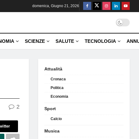
domenica, Giugno 21, 2026
NOMIA
SCIENZE
SALUTE
TECNOLOGIA
ANNU
Attualità
Cronaca
Politica
Economia
2
Sport
Calcio
witter
Musica