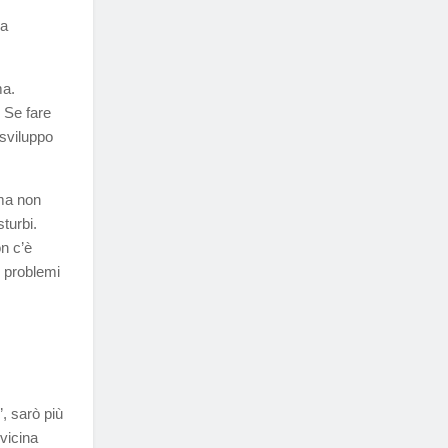
na
ma.
. Se fare
 sviluppo
ema non
turbi.
on c’è
i problemi
, sarò più
vicina