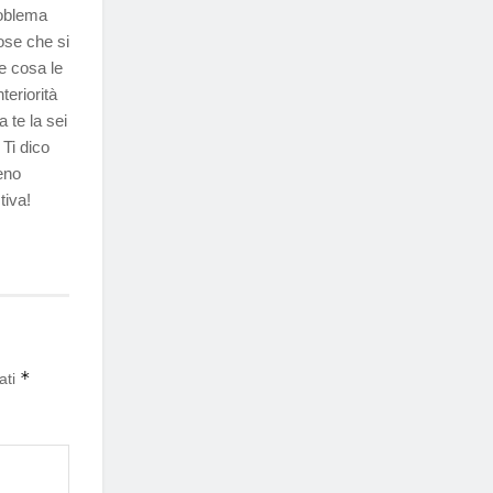
roblema
ose che si
e cosa le
teriorità
 te la sei
Ti dico
eno
tiva!
*
ati