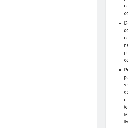
o
co
D
s
co
ne
p
co
P
p
v
d
d
t
MA
I