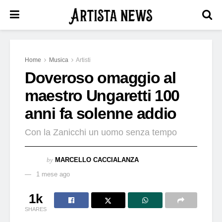
Home
Musica
Artisti
Doveroso omaggio al
maestro Ungaretti 100
anni fa solenne addio
Con la Zanicchi un uomo senza tempo
by
MARCELLO CACCIALANZA
1 mese ago
1k
SHARES