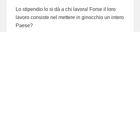
Lo stipendio lo si dà a chi lavora! Forse il loro
lavoro consiste nel mettere in ginocchio un intero
Paese?
Allora Giorgia Schlein Conte e Teo alla seconda
sono una squadra fortissimi.
Ma la cosa più esaltante è che nella
Fantasilandia di Mameli il mercato è sempre
aperto.
Bisogna sempre tenere nel cassetto mutande
nere rosse verdi e arcobaleno.
È sempre utile due o tre paia bianche per restare
sempre a galla.