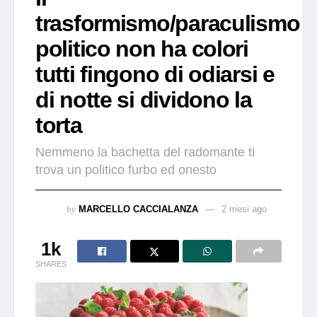
trasformismo/paraculismo
politico non ha colori
tutti fingono di odiarsi e
di notte si dividono la
torta
Nemmeno la bachetta del radomante ti
trova un politico furbo ed onesto
by
MARCELLO CACCIALANZA
2 mesi ago
1k
SHARES