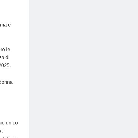
nema e
ro le
za di
2025.
 donna
mio unico
ù: