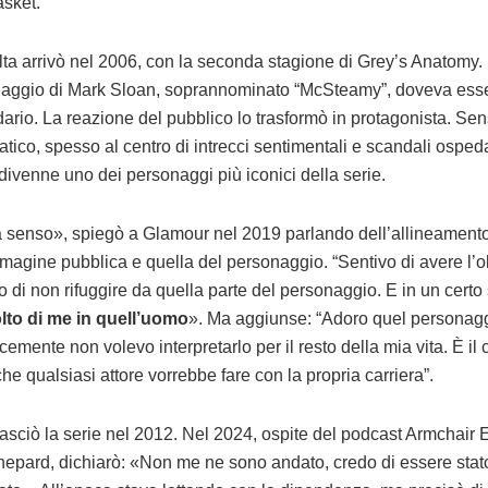
sket.
lta arrivò nel 2006, con la seconda stagione di Grey’s Anatomy. 
aggio di Mark Sloan, soprannominato “McSteamy”, doveva ess
ario. La reazione del pubblico lo trasformò in protagonista. Sen
tico, spesso al centro di intrecci sentimentali e scandali ospeda
divenne uno dei personaggi più iconici della serie.
 senso», spiegò a Glamour nel 2019 parlando dell’allineamento 
magine pubblica e quella del personaggio. “Sentivo di avere l’o
co di non rifuggire da quella parte del personaggio. E in un certo
lto di me in quell’uomo
». Ma aggiunse: “Adoro quel personagg
emente non volevo interpretarlo per il resto della mia vita. È il 
che qualsiasi attore vorrebbe fare con la propria carriera”.
asciò la serie nel 2012. Nel 2024, ospite del podcast Armchair E
epard, dichiarò: «Non me ne sono andato, credo di essere stat