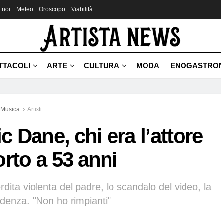
 noi
Meteo
Oroscopo
Viabilità
TTACOLI
ARTE
CULTURA
MODA
ENOGASTRO
Musica
Artisti
ic Dane, chi era l’attore
rto a 53 anni
rdita violenta del padre, lo scandalo del video, la
denza. "Non ho rimpianti"