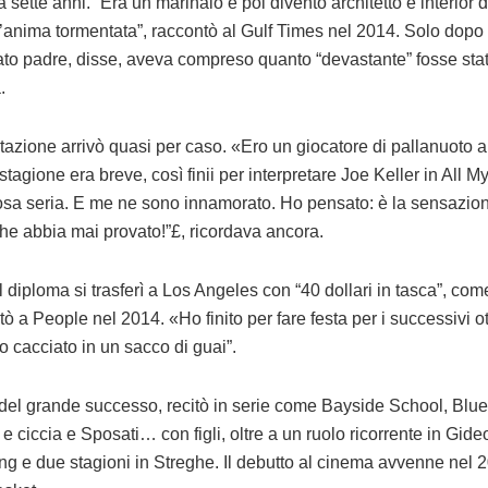
sette anni. “Era un marinaio e poi diventò architetto e interior 
’anima tormentata”, raccontò al Gulf Times nel 2014. Solo dopo
ato padre, disse, aveva compreso quanto “devastante” fosse sta
.
itazione arrivò quasi per caso. «Ero un giocatore di pallanuoto al
stagione era breve, così finii per interpretare Joe Keller in All M
sa seria. E me ne sono innamorato. Ho pensato: è la sensazion
che abbia mai provato!”£, ricordava ancora.
l diploma si trasferì a Los Angeles con “40 dollari in tasca”, com
ò a People nel 2014. «Ho finito per fare festa per i successivi ot
o cacciato in un sacco di guai”.
del grande successo, recitò in serie come Bayside School, Blue
 ciccia e Sposati… con figli, oltre a un ruolo ricorrente in Gide
ng e due stagioni in Streghe. Il debutto al cinema avvenne nel 