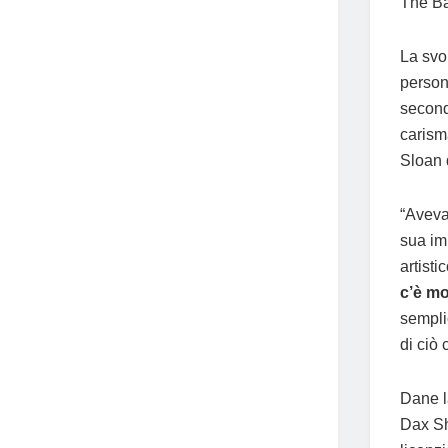
The Ba
La svo
person
second
carisma
Sloan 
“Aveva
sua im
artisti
c’è mo
semplic
di ciò 
Dane l
Dax Sh