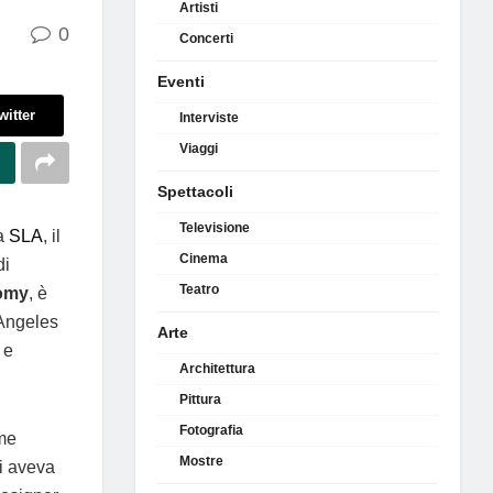
Artisti
0
Concerti
Eventi
witter
Interviste
Viaggi
Spettacoli
Televisione
la
SLA
, il
Cinema
di
Teatro
tomy
, è
 Angeles
Arte
 e
Architettura
Pittura
Fotografia
ome
Mostre
ui aveva