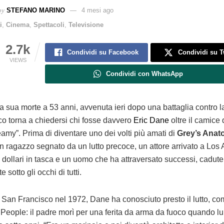
by
STEFANO MARINO
4 mesi ago
i
,
Cinema
,
Spettacoli
,
Televisione
2.7k
Condividi su Facebook
Condividi su T
VIEWS
Condividi con WhatsApp
a sua morte a 53 anni, avvenuta ieri dopo una battaglia contro 
co torna a chiedersi chi fosse davvero
Eric Dane
oltre il camice 
amy”. Prima di diventare uno dei volti più amati di
Grey’s Ana
un ragazzo segnato da un lutto precoce, un attore arrivato a Los
 dollari in tasca e un uomo che ha attraversato successi, cadute
te sotto gli occhi di tutti.
 San Francisco nel 1972, Dane ha conosciuto presto il lutto, c
a People: il padre morì per una ferita da arma da fuoco quando l