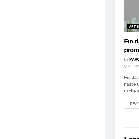
ARTIS
Fin 
prom
BY
MARC
21 Giu
Fin da
nasce un
uscire 
REA