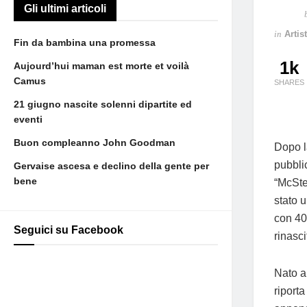
Gli ultimi articoli
in
Artist
Fin da bambina una promessa
1k
Aujourd’hui maman est morte et voilà
Camus
SHARES
21 giugno nascite solenni dipartite ed
eventi
Buon compleanno John Goodman
Dopo l
pubbli
Gervaise ascesa e declino della gente per
bene
“McSte
stato 
con 40
Seguici su Facebook
rinasci
Nato a
riport