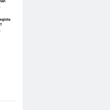
man
6
egista
2?
6