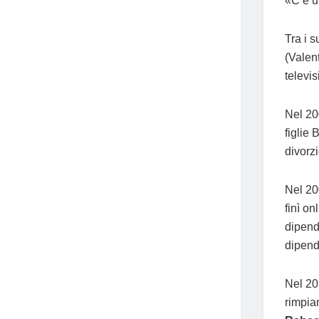
«C’è u
Tra i 
(Valen
televis
Nel 20
figlie
divorz
Nel 20
finì o
dipend
dipende
Nel 20
rimpian