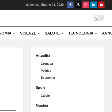
domenica, Giugno 21, 2026
NOMIA
SCIENZE
SALUTE
TECNOLOGIA
ANNU
Attualità
Cronaca
Politica
Economia
Sport
Calcio
Musica