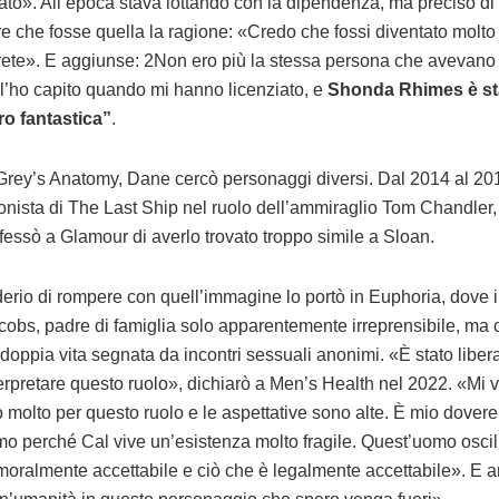
iato». All’epoca stava lottando con la dipendenza, ma precisò di
e che fosse quella la ragione: «Credo che fossi diventato molto
 rete». E aggiunse: 2Non ero più la stessa persona che avevano
 l’ho capito quando mi hanno licenziato, e
Shonda Rhimes è st
o fantastica”
.
rey’s Anatomy, Dane cercò personaggi diversi. Dal 2014 al 20
onista di The Last Ship nel ruolo dell’ammiraglio Tom Chandler
fessò a Glamour di averlo trovato troppo simile a Sloan.
iderio di rompere con quell’immagine lo portò in Euphoria, dove i
cobs, padre di famiglia solo apparentemente irreprensibile, ma 
 doppia vita segnata da incontri sessuali anonimi. «È stato libera
erpretare questo ruolo», dichiarò a Men’s Health nel 2022. «Mi 
o molto per questo ruolo e le aspettative sono alte. È mio dovere 
o perché Cal vive un’esistenza molto fragile. Quest’uomo oscill
moralmente accettabile e ciò che è legalmente accettabile». E a