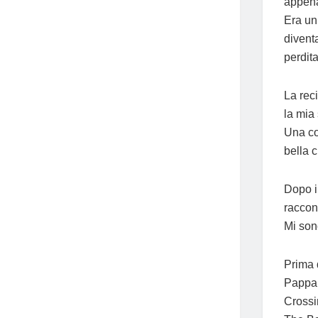
appena 
Era un
divent
perdita
La rec
la mia 
Una co
bella 
Dopo i
raccont
Mi son
Prima 
Pappa e
Crossi