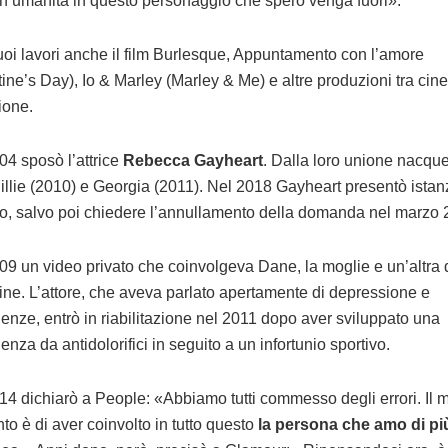
n’umanità in questo personaggio che spero venga fuori».
suoi lavori anche il film Burlesque, Appuntamento con l’amore
tine’s Day), Io & Marley (Marley & Me) e altre produzioni tra ci
ione.
04 sposò l’attrice
Rebecca Gayheart
. Dalla loro unione nacque
 Billie (2010) e Georgia (2011). Nel 2018 Gayheart presentò istan
io, salvo poi chiedere l’annullamento della domanda nel marzo 
09 un video privato che coinvolgeva Dane, la moglie e un’altra
nline. L’attore, che aveva parlato apertamente di depressione e
enze, entrò in riabilitazione nel 2011 dopo aver sviluppato una
nza da antidolorifici in seguito a un infortunio sportivo.
14 dichiarò a People: «Abbiamo tutti commesso degli errori. Il 
to è di aver coinvolto in tutto questo
la persona che amo di pi