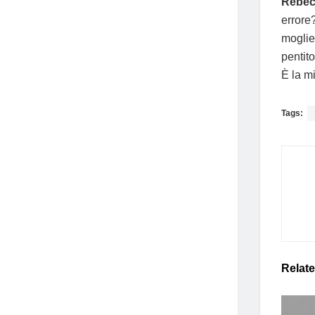
Rebec
errore
moglie
pentit
È la mi
Tags:
Relat