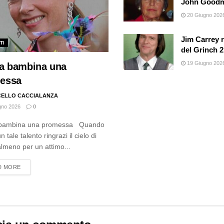
John Good
20 Giugno 202
Jim Carrey r
TI
del Grinch 
19 Giugno 202
da bambina una
essa
ELLO CACCIALANZA
gno 2026
0
 bambina una promessa Quando
 tale talento ringrazi il cielo di
almeno per un attimo...
DETAILS
D MORE