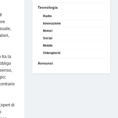
Tecnologia
Il
Radio
ere
Innovazione
suale,
Motori
lieri,
Social
Mobile
Videogiochi
tra la
bbligo
Annunci
 senso,
io;
contrario
xpert di
o