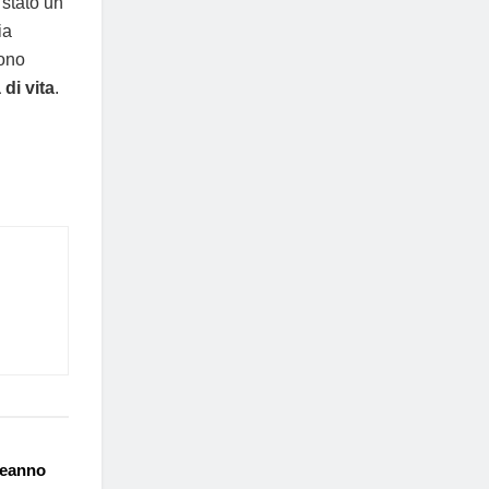
 stato un
ia
sono
di vita
.
eanno