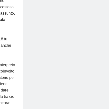
 non
 costoso
 assunto,
ata
18 fu
, anche
nterpretò
coinvolto
torio per
viene
dare il
a tra ciò
ncora: