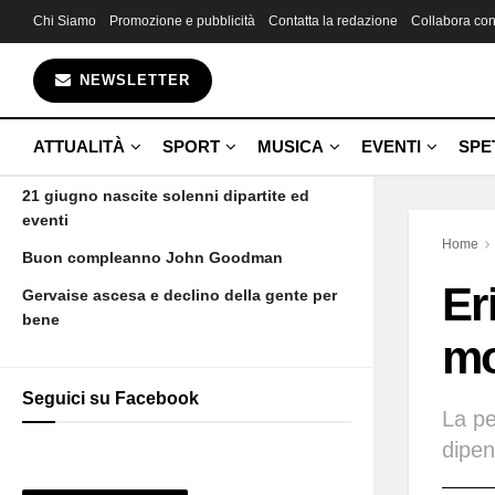
Chi Siamo
Promozione e pubblicità
Contatta la redazione
Collabora con
Gli ultimi articoli
NEWSLETTER
Fin da bambina una promessa
Aujourd’hui maman est morte et voilà
ATTUALITÀ
SPORT
MUSICA
EVENTI
SPE
Camus
21 giugno nascite solenni dipartite ed
eventi
Home
Buon compleanno John Goodman
Er
Gervaise ascesa e declino della gente per
bene
mo
Seguici su Facebook
La pe
dipen