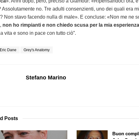
ca
». Anni dopo, però, precisò a Glamour: «Ripensandoci ora, è
? Assolutamente no. Tre adulti consenzienti, uno dei quali era m
? Non stavo facendo nulla di male». E concluse: «Non me ne 
o,
non ho rimpianti e non chiedo scusa per la mia esperienza 
a vita e sono in pace con tutto ciò”.
Eric Dane
Grey's Anatomy
Stefano Marino
ed
Posts
Buon compl