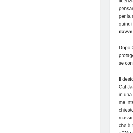
licenz
pensar
per la
quindi
davver
Dopo G
protag
se con
Il des
Cal Ja
in una
me int
chiest
massim
che è 