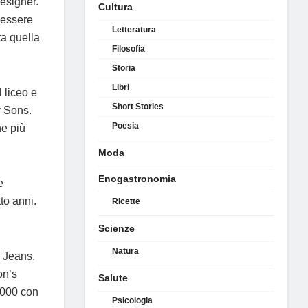
designer.
Cultura
 essere
Letteratura
ta quella
Filosofia
Storia
Libri
 liceo e
Short Stories
y Sons.
Poesia
e più
Moda
Enogastronomia
e
to anni.
Ricette
Scienze
Natura
 Jeans,
on’s
Salute
2000 con
Psicologia