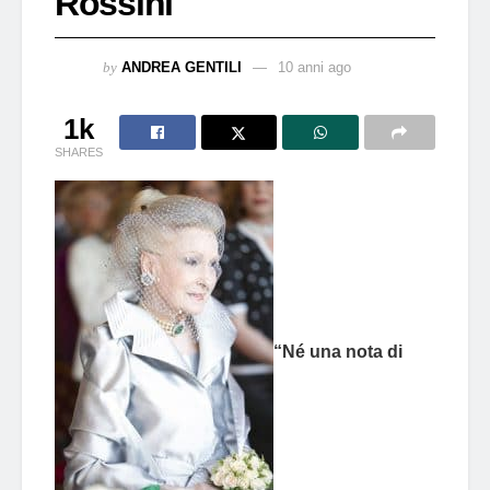
Rossini
by
ANDREA GENTILI
10 anni ago
1k
SHARES
“Né una nota di