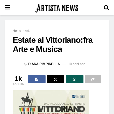
Home
Arte
Estate al Vittoriano:fra
Arte e Musica
by
DIANA PIMPINELLA
10 anni ago
1k
SHARES