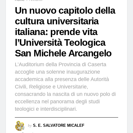
Un nuovo capitolo della
cultura universitaria
italiana: prende vita
l’Università Teologica
San Michele Arcangelo
L’Auditorium della Provincia di Caserta
accoglie una solenne inaugurazione
accademica alla presenza delle Autorità
Civili, Religiose e Universitarie,
consacrando la nascita di un nuovo polo di
eccellenza nel panorama degli studi
teologici e interdisciplinari.
by
S. E. SALVATORE MICALEF