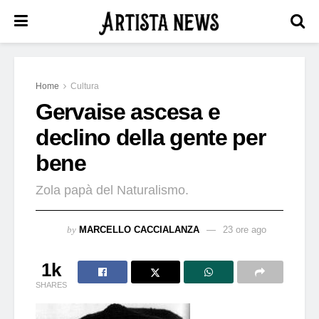
Home
Cultura
Gervaise ascesa e
declino della gente per
bene
Zola papà del Naturalismo.
by
MARCELLO CACCIALANZA
23 ore ago
1k
SHARES