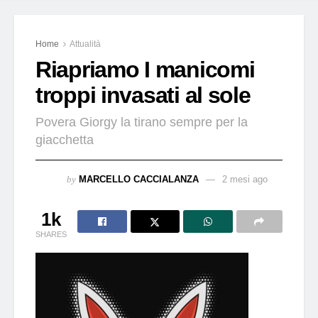
Home
Attualità
Riapriamo I manicomi
troppi invasati al sole
Povera Giorgy la tirano sempre per la
giacchetta
by
MARCELLO CACCIALANZA
2 mesi ago
1k
SHARES