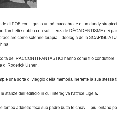
ode di POE con il gusto un pò maccabro e di un dandy stropicci
o Tarchetti snobba con sufficienza le DÈCADENTISME dei pa
bracciare come solenne terapia l’ideologia della SCAPIGLIAT
hina.
colta dei RACCONTI FANTASTICI hanno come filo conduttore l
a di Roderick Usher .
mpie una sorta di viaggio della memoria inerente la sua stessa f
le stanze dell’edificio in cui interagiva l’attrice Ligeia.
 tempo addietro fece suo padre butta le chiavi il più lontano po