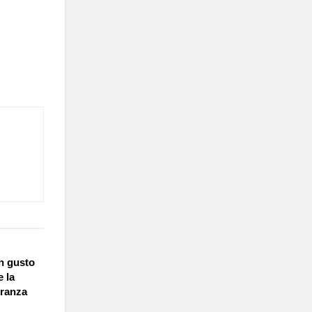
n gusto
 la
oranza