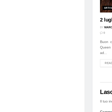
ARTIS
2 lu
BY
MARC
0
Buon co
Queen i
ad...
REA
Las
Il tuo i
Comm