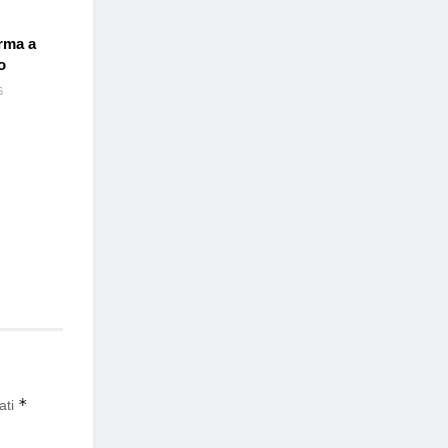
rma a
o
6
*
ati