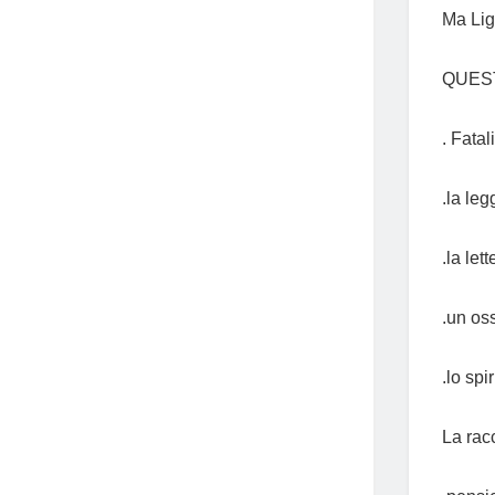
Ma Lig
QUESTA
. Fatali
.la le
.la let
.un os
.lo spi
La rac