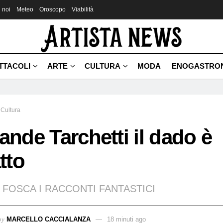
 noi
Meteo
Oroscopo
Viabilità
TTACOLI
ARTE
CULTURA
MODA
ENOGASTRO
Cultura
ande Tarchetti il dado è
atto
 FOSCA I RACCONTI FANTASTICI
by
MARCELLO CACCIALANZA
18 minuti ago