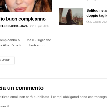
TI
Solitudine a
doppio tagli
glio buon compleanno
30 Giugno 202
ELLO CACCIALANZA
1 Luglio 2026
mpleanno a ... Ma il 2 luglio the
s Alba Parietti. Tanti auguri
DETAILS
D MORE
cia un commento
ndirizzo email non sarà pubblicato.
I campi obbligatori sono contrassegn
*
ento