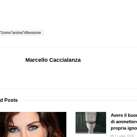
"Uomo"anima"riflessione
Marcello Caccialanza
ed
Posts
Avere il buo
di ammettere
propria ign
1 Luglio 2026