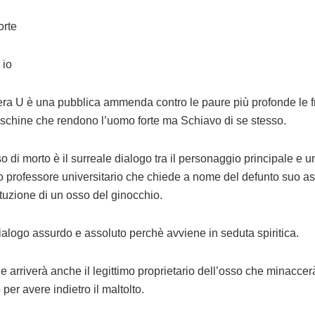
orte
 io
tera U è una pubblica ammenda contro le paure più profonde le fr
schine che rendono l’uomo forte ma Schiavo di se stesso.
o di morto è il surreale dialogo tra il personaggio principale e u
 professore universitario che chiede a nome del defunto suo as
ituzione di un osso del ginocchio.
ialogo assurdo e assoluto perchè avviene in seduta spiritica.
ine arriverà anche il legittimo proprietario dell’osso che minacc
er avere indietro il maltolto.