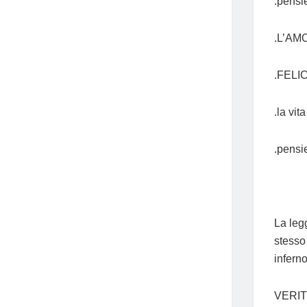
.pensie
.L’AM
.FELIC
.la vi
.pensie
La leg
stesso 
infern
VERITÀ