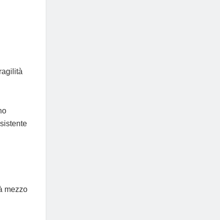
agilità
no
sistente
erà mezzo