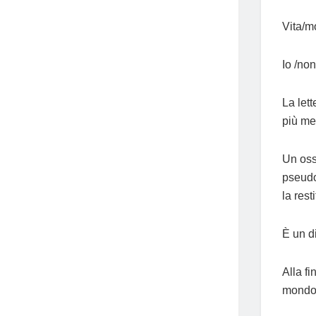
Vita/m
Io /non
La let
più me
Un oss
pseudo
la rest
È un d
Alla f
mondo p