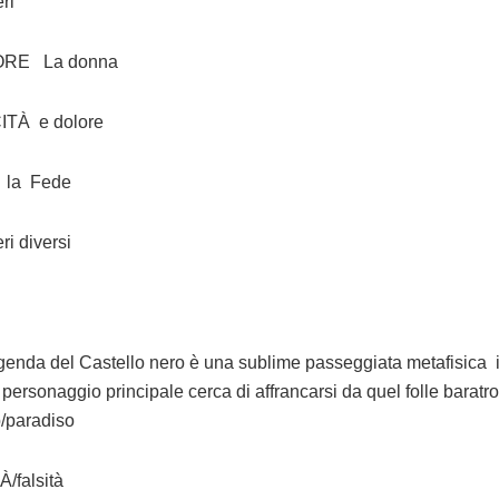
ri
ORE La donna
ITÀ e dolore
ta la Fede
ri diversi
genda del Castello nero è una sublime passeggiata metafisica i
personaggio principale cerca di affrancarsi da quel folle baratro
o/paradiso
/falsità