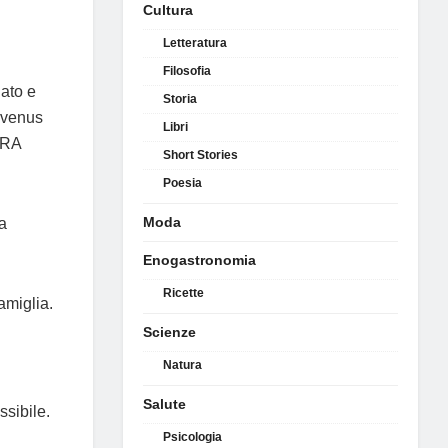
Cultura
Letteratura
Filosofia
ato e
Storia
rvenus
Libri
URA
Short Stories
Poesia
Moda
a
Enogastronomia
Ricette
amiglia.
Scienze
Natura
Salute
ssibile.
Psicologia