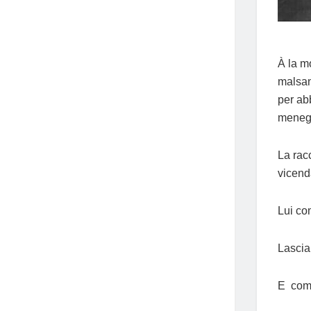
À la m
malsan
per ab
meneg
La rac
vicend
Lui co
Lascia 
E come