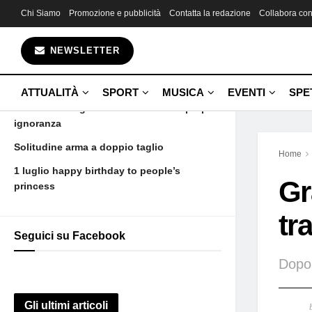
Chi Siamo
Promozione e pubblicità
Contatta la redazione
Collabora con
Gli ultimi articoli
NEWSLETTER
Grande Tarchetti il dado è tratto
2 luglio buon compleanno
ATTUALITÀ
SPORT
MUSICA
EVENTI
SPE
Avere il buon gusto di ammettere la propria
ignoranza
Solitudine arma a doppio taglio
Home
1 luglio happy birthday to people’s
Gr
princess
tr
Seguici su Facebook
Dopo
Gli ultimi articoli