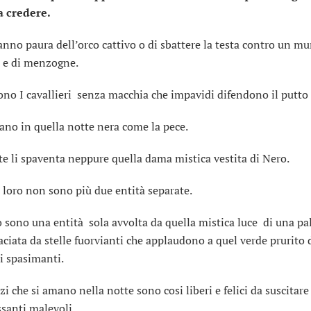
a credere.
nno paura dell’orco cattivo o di sbattere la testa contro un mu
à e di menzogne.
ono I cavallieri senza macchia che impavidi difendono il putto 
iano in quella notte nera come la pece.
te li spaventa neppure quella dama mistica vestita di Nero.
 loro non sono più due entità separate.
 sono una entità sola avvolta da quella mistica luce di una pa
aciata da stelle fuorvianti che applaudono a quel verde prurito 
i spasimanti.
zi che si amano nella notte sono cosi liberi e felici da suscitare
ssanti malevoli.