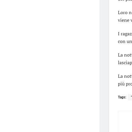
Loro n
viene 
I raga
con un
La not
lascia
La not
più pr
Tags: