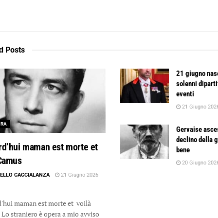
d
Posts
21 giugno nas
solenni diparti
eventi
21 Giugno 202
URA
Gervaise asce
declino della 
rd’hui maman est morte et
bene
 Camus
20 Giugno 202
ELLO CACCIALANZA
21 Giugno 2026
'hui maman est morte et voilà
o straniero è opera a mio avviso