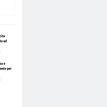
cite
te ed
6
sa e
gente per
6