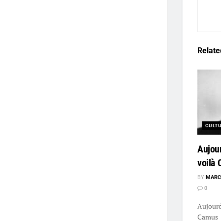
Relate
CULT
Aujou
voilà
BY
MARC
0
Aujourd
Camus L