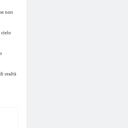
che non
 cielo
no
di realtà