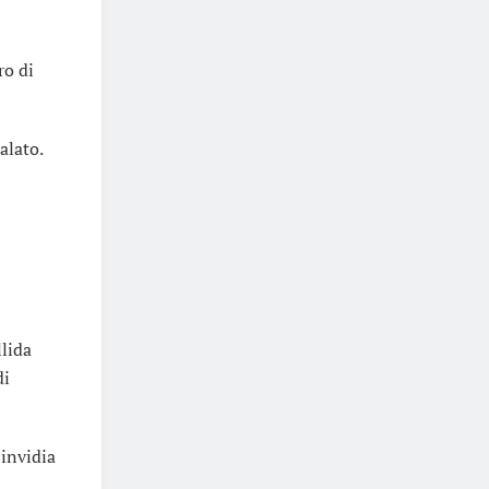
ro di
alato.
llida
di
 invidia