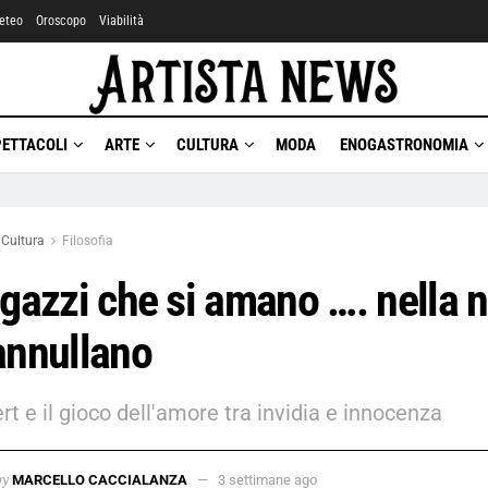
eteo
Oroscopo
Viabilità
PETTACOLI
ARTE
CULTURA
MODA
ENOGASTRONOMIA
Cultura
Filosofia
agazzi che si amano …. nella n
annullano
rt e il gioco dell'amore tra invidia e innocenza
by
MARCELLO CACCIALANZA
3 settimane ago