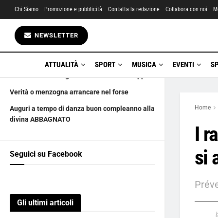
Chi Siamo
Promozione e pubblicità
Contatta la redazione
Collabora con noi
M
Gli ultimi articoli
NEWSLETTER
Solitudine arma a doppio taglio
1 luglio happy birthday to people’s princess
ATTUALITÀ
SPORT
MUSICA
EVENTI
S
Il Santo e Leila Fogazzaro chiude e raddoppia
Verità o menzogna arrancare nel forse
Home
Auguri a tempo di danza buon compleanno alla
divina ABBAGNATO
I r
si 
Seguici su Facebook
Préve
Gli ultimi articoli