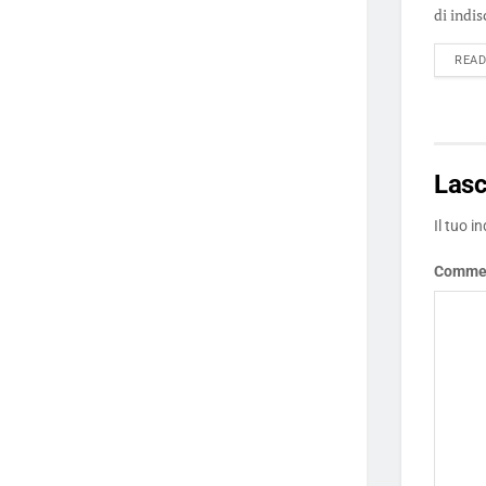
di indis
REA
Las
Il tuo i
Comme