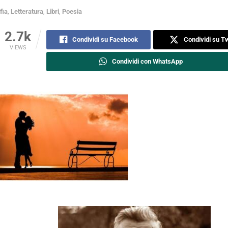
fia
,
Letteratura
,
Libri
,
Poesia
2.7k
Condividi su Facebook
Condividi su Tw
VIEWS
Condividi con WhatsApp