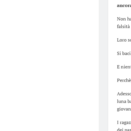
ancor
Non ha
falsit
Loro s
Si bac
E nien
Perchè
Adesso
luna b
giovan
I ragaz
dei pa