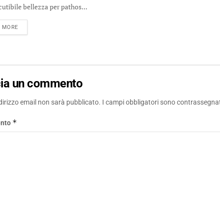
cutibile bellezza per pathos...
DETAILS
D MORE
cia un commento
ndirizzo email non sarà pubblicato.
I campi obbligatori sono contrassegna
*
nto