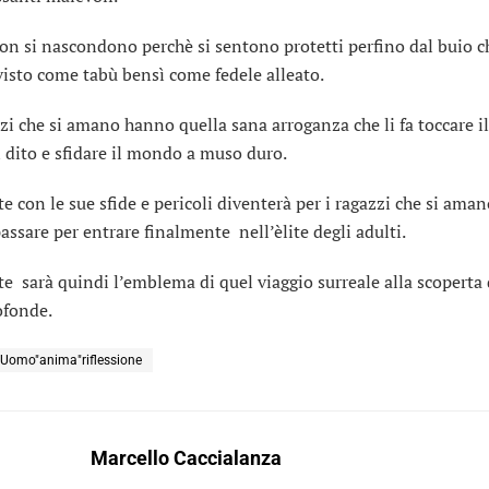
on si nascondono perchè si sentono protetti perfino dal buio 
visto come tabù bensì come fedele alleato.
zzi che si amano hanno quella sana arroganza che li fa toccare il
 dito e sfidare il mondo a muso duro.
te con le sue sfide e pericoli diventerà per i ragazzi che si ama
passare per entrare finalmente nell’èlite degli adulti.
te sarà quindi l’emblema di quel viaggio surreale alla scoperta 
ofonde.
"Uomo"anima"riflessione
Marcello Caccialanza