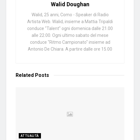
Walid Doughan
Walid, 25 anni, Como - Speaker di Radio
Artista Web. Walid, insieme a Mattia Tripaldi
conduce "Talent" ogni domenica dalle 21.00
alle 22.00. Ogni ultimo sabato del mese
conduce "Ritmo Campionato" insieme ad
Antonio De Chiara. A partire dalle ore 15.00
Related
Posts
ATTUALITÀ