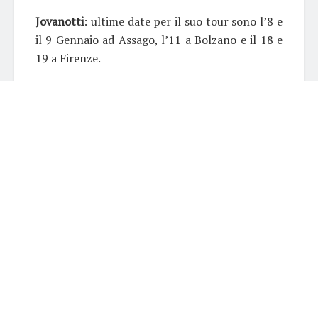
Jovanotti
: ultime date per il suo tour sono l’8 e
il 9 Gennaio ad Assago, l’11 a Bolzano e il 18 e
19 a Firenze.
Marco Mengoni
: il “Mengonilive2016” partirà
da Torino il 28 Aprile per chiudersi all’Arena di
Verona nella doppia data del 21 e 22 Maggio.
Mika
: il giudice di X Factor il 10 Luglio sarà a
Perugia, il 12 a Piazzola Sul Brenta e il 17 a
Barolo.
Modà
: il 18 e il 19 Giugno saranno allo stadio
San Siro mentre il 25 arriveranno all’Arena
sant’Elia di Cagliari.
Muse
: sei imperdibili appuntamenti con la
celebre rock band dal 14 al 21 Maggio ad