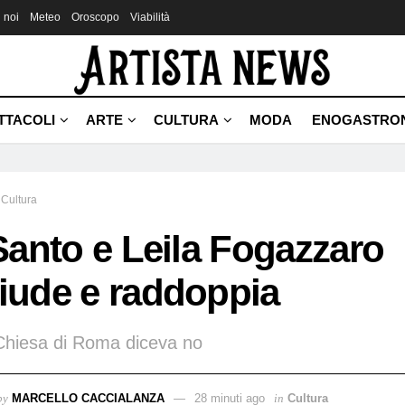
 noi
Meteo
Oroscopo
Viabilità
TTACOLI
ARTE
CULTURA
MODA
ENOGASTRO
Cultura
 Santo e Leila Fogazzaro
iude e raddoppia
Chiesa di Roma diceva no
by
MARCELLO CACCIALANZA
28 minuti ago
in
Cultura