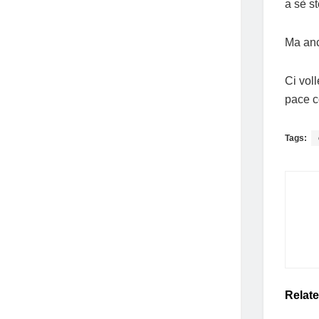
a sè s
Ma anc
Ci vol
pace c
Tags:
Relat