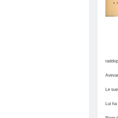
raddop
Avevam
Le sue 
Lui ha 
Piero 