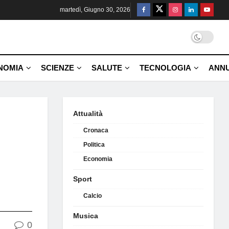
martedì, Giugno 30, 2026
NOMIA
SCIENZE
SALUTE
TECNOLOGIA
ANNU
Attualità
Cronaca
Politica
Economia
Sport
Calcio
Musica
0