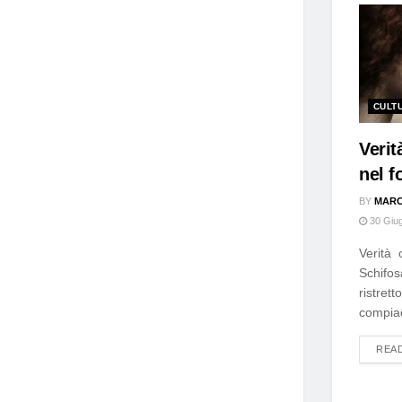
CULT
Veri
nel f
BY
MARC
30 Giu
Verità 
Schifos
ristrett
compiac
REA