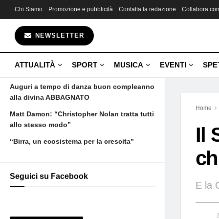
Chi Siamo
Promozione e pubblicità
Contatta la redazione
Collabora con
Gli ultimi articoli
NEWSLETTER
Il Santo e Leila Fogazzaro chiude e
raddoppia
ATTUALITÀ
SPORT
MUSICA
EVENTI
SPE
Verità o menzogna arrancare nel forse
Auguri a tempo di danza buon compleanno
alla divina ABBAGNATO
Home
Matt Damon: “Christopher Nolan tratta tutti
allo stesso modo”
Il
“Birra, un ecosistema per la crescita”
ch
Seguici su Facebook
E la 