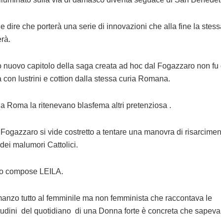
le dire che porterà una serie di innovazioni che alla fine la ste
erà.
 nuovo capitolo della saga creata ad hoc dal Fogazzaro non fu 
a con lustrini e cottion dalla stessa curia Romana.
 a Roma la ritenevano blasfema altri pretenziosa .
l Fogazzaro si vide costretto a tentare una manovra di risarcimen
 dei malumori Cattolici.
to compose LEILA.
anzo tutto al femminile ma non femminista che raccontava le
itudini del quotidiano di una Donna forte è concreta che sapev