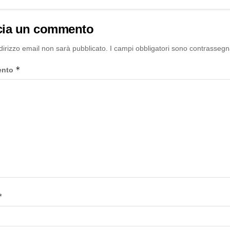
cia un commento
ndirizzo email non sarà pubblicato.
I campi obbligatori sono contrassegn
*
ento
*