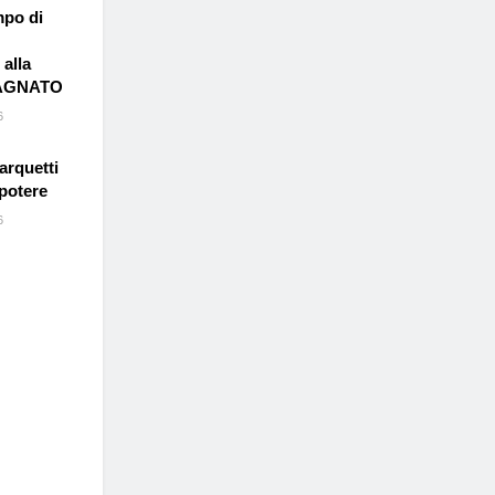
mpo di
alla
BAGNATO
6
arquetti
 potere
6