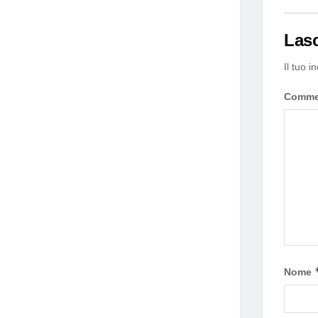
Las
Il tuo i
Comm
Nome