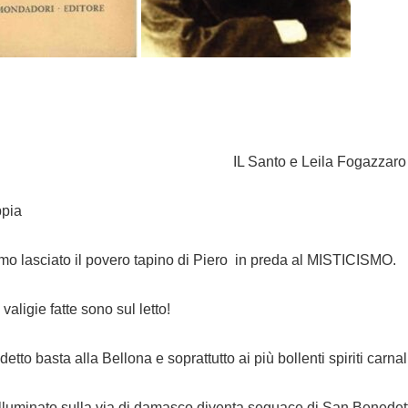
IL Santo e Leila Fogazzaro
pia
o lasciato il povero tapino di Piero in preda al MISTICISMO.
valigie fatte sono sul letto!
detto basta alla Bellona e soprattutto ai più bollenti spiriti carnal
illuminato sulla via di damasco diventa seguace di San Benedet