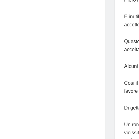
È inuti
accett
Questo
accolt
Alcuni
Così i
favore
Di get
Un rom
viciss