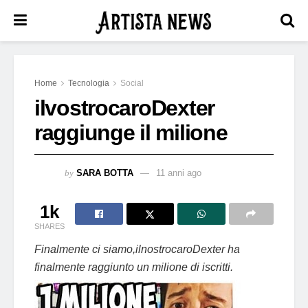
Home
Tecnologia
Social
ilvostrocaroDexter
raggiunge il milione
by
SARA BOTTA
11 anni ago
1k
SHARES
Finalmente ci siamo,ilnostrocaroDexter ha
finalmente raggiunto un milione di iscritti.