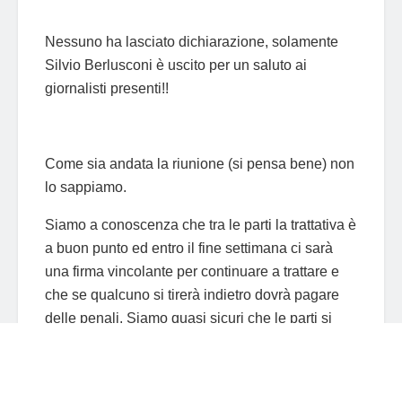
Nessuno ha lasciato dichiarazione, solamente
Silvio Berlusconi è uscito per un saluto ai
giornalisti presenti!!
Come sia andata la riunione (si pensa bene) non
lo sappiamo.
Siamo a conoscenza che tra le parti la trattativa è
a buon punto ed entro il fine settimana ci sarà
una firma vincolante per continuare a trattare e
che se qualcuno si tirerà indietro dovrà pagare
delle penali. Siamo quasi sicuri che le parti si
ritroveranno entro la fine dell’estate per la firma
finale e il passaggio dell’azioni del Milan in
mano a MR Bee.