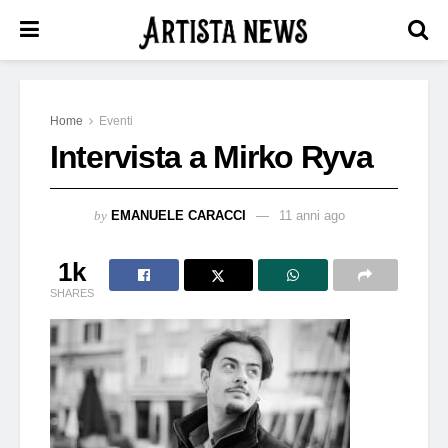
Home
Eventi
Intervista a Mirko Ryva
by
EMANUELE CARACCI
11 anni ago
1k
SHARES