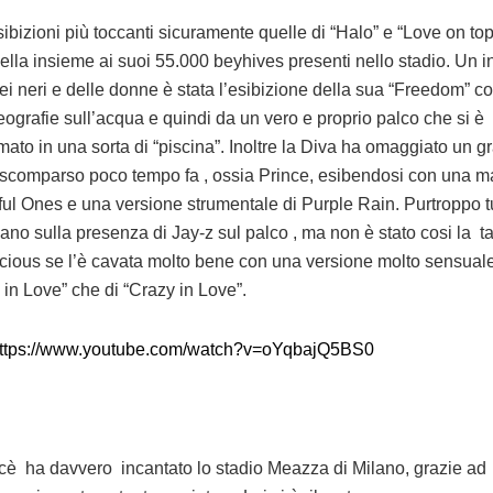
sibizioni più toccanti sicuramente quelle di “Halo” e “Love on to
ella insieme ai suoi 55.000 beyhives presenti nello stadio. Un i
 dei neri e delle donne è stata l’esibizione della sua “Freedom” c
eografie sull’acqua e quindi da un vero e proprio palco che si è
rmato in una sorta di “piscina”. Inoltre la Diva ha omaggiato un 
a scomparso poco tempo fa , ossia Prince, esibendosi con una m
ful Ones e una versione strumentale di Purple Rain. Purtroppo tu
ano sulla presenza di Jay-z sul palco , ma non è stato cosi la t
icious se l’è cavata molto bene con una versione molto sensuale
 in Love” che di “Crazy in Love”.
/https://www.youtube.com/watch?v=oYqbajQ5BS0
è ha davvero incantato lo stadio Meazza di Milano, grazie ad