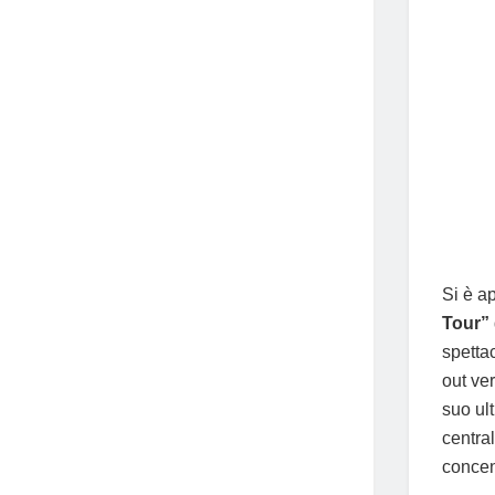
Si è a
Tour”
spettac
out ve
suo ul
centra
concen