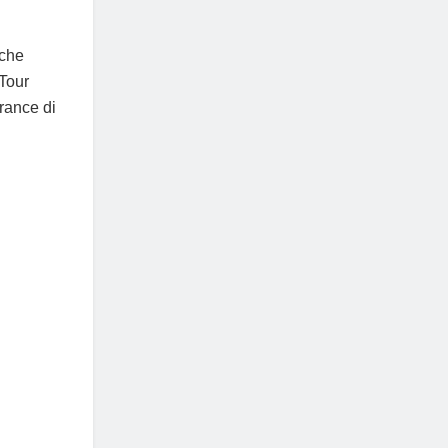
 che
 Tour
France di