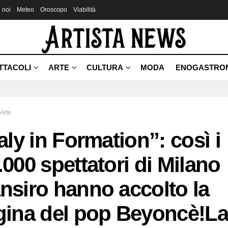
 noi
Meteo
Oroscopo
Viabilità
TTACOLI
ARTE
CULTURA
MODA
ENOGASTRO
Arte
taly in Formation”: così i
.000 spettatori di Milano
nsiro hanno accolto la
gina del pop Beyoncè!L