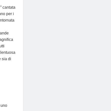
p” cantata
nno per i
ontornata
grande
agnifica
tti
alentuosa
 sia di
 uno