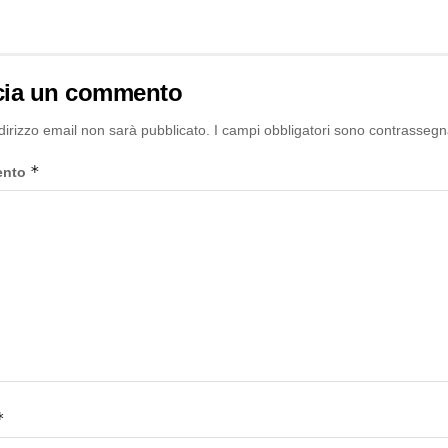
cia un commento
ndirizzo email non sarà pubblicato.
I campi obbligatori sono contrassegn
*
ento
*