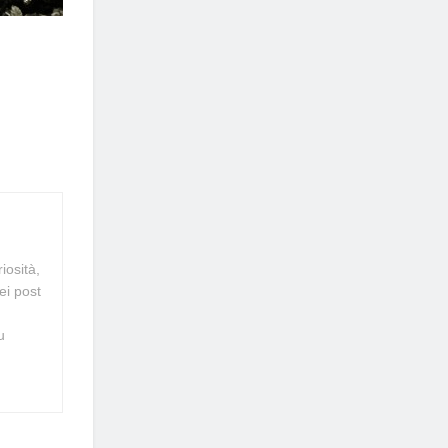
iosità,
ei post
u