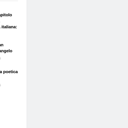
pitolo
 italiana:
an
angelo
6
la poetica
6