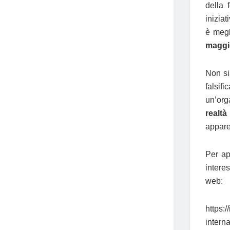
della 
inizia
è megl
maggi
Non si
falsif
un’org
realtà
apparen
Per ap
intere
web:
https:/
intern