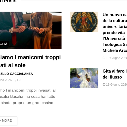
ed
Posts
Un nuovo ca
della cultura
universitaria
prende vita
l’Università
Teologica S
ALITÀ
Michele Arc
riamo I manicomi troppi
19 Giugno 202
ati al sole
Gita al faro 
ELLO CACCIALANZA
del flusso
gno 2026
0
19 Giugno 202
mo l manicomi troppi invasati al
asalia Basalia ma cosa hai fatto
binato proprio un gran casino.
.
DETAILS
D MORE