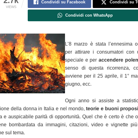
2.7k
Condividi su Facebook
Condividi su T
VIEWS
Condividi con WhatsApp
L’8 marzo è stata l’ennesima 
per attirare i consumatori con u
speciale e per
accendere pole
senso di questa ricorrenza, c
avviene per il 25 aprile, il 1° ma
giugno, ecc.
Ogni anno si assiste a statisti
ione della donna in Italia e nel mondo,
teorie e buoni proposi
iva e auspicabile parità di opportunità. Quel che è certo è che 
ene bombardata da immagini, citazioni, video e vignette p
he sul tema.