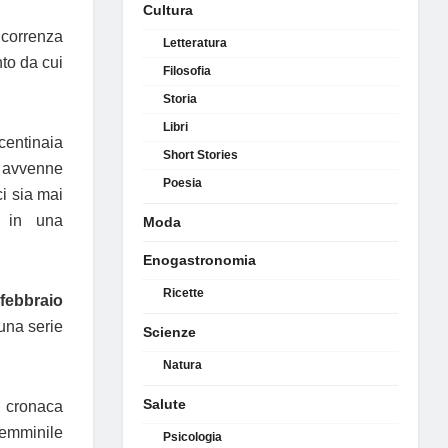
Cultura
icorrenza
Letteratura
to da cui
Filosofia
Storia
Libri
centinaia
Short Stories
a avvenne
Poesia
i sia mai
e in una
Moda
Enogastronomia
Ricette
 febbraio
 una serie
Scienze
Natura
Salute
i cronaca
femminile
Psicologia