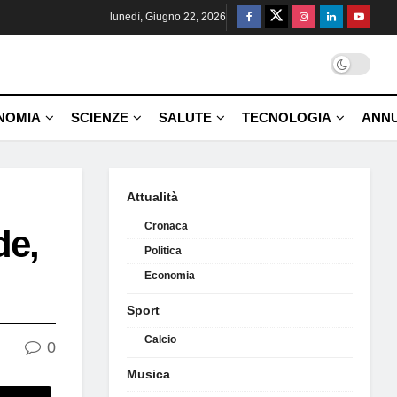
lunedì, Giugno 22, 2026
NOMIA
SCIENZE
SALUTE
TECNOLOGIA
ANNU
Attualità
Cronaca
de,
Politica
Economia
Sport
Calcio
0
Musica