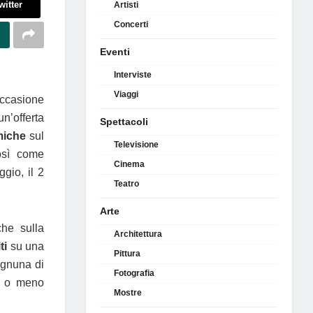
witter
Artisti
Concerti
Eventi
Interviste
Viaggi
occasione
n’offerta
Spettacoli
miche
sul
Televisione
osì come
Cinema
ggio, il 2
Teatro
Arte
che sulla
Architettura
ti
su una
Pittura
ognuna di
Fotografia
iù o meno
Mostre