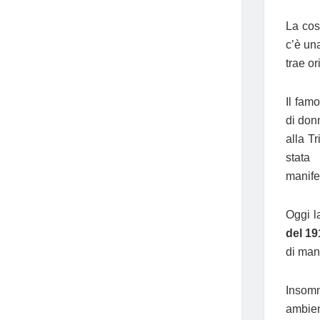
La cos
c’è u
trae o
Il fam
di do
alla T
stata
manife
Oggi l
del 19
di mani
Insomm
ambien