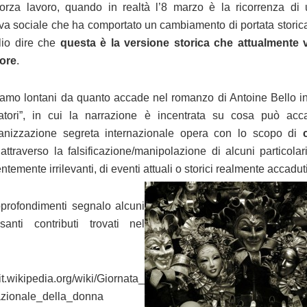
forza lavoro, quando in realtà l’8 marzo è la ricorrenza di 
tiva sociale che ha comportato un cambiamento di portata storica
io dire che
questa è la versione storica che attualmente 
ore
.
amo lontani da quanto accade nel romanzo di Antoine Bello inti
icatori”, in cui la narrazione è incentrata su cosa può ac
anizzazione segreta internazionale opera con lo scopo di
attraverso la falsificazione/manipolazione di alcuni particolari
temente irrilevanti, di eventi attuali o storici realmente accaduti
profondimenti segnalo alcuni
ssanti contributi trovati nel
/it.wikipedia.org/wiki/Giornata_
azionale_della_donna