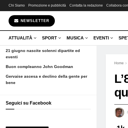
Chi Siamo
Promozione e pubblicità
Contatta la redazione
Collabora con
Gli ultimi articoli
NEWSLETTER
Fin da bambina una promessa
Aujourd’hui maman est morte et voilà
ATTUALITÀ
SPORT
MUSICA
EVENTI
SPE
Camus
21 giugno nascite solenni dipartite ed
eventi
Home
Buon compleanno John Goodman
L’
Gervaise ascesa e declino della gente per
bene
qu
Seguici su Facebook