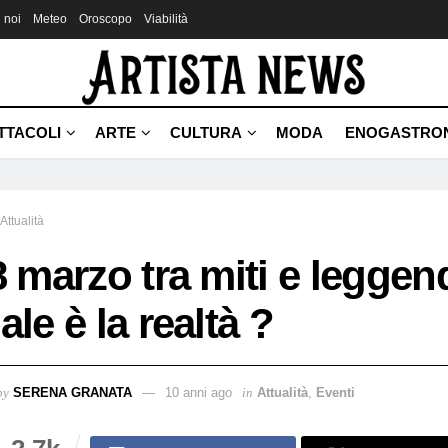
 noi
Meteo
Oroscopo
Viabilità
TTACOLI
ARTE
CULTURA
MODA
ENOGASTRO
Attualità
8 marzo tra miti e leggen
ale è la realtà ?
by
SERENA GRANATA
10 anni ago
in
Attualità
,
Eventi