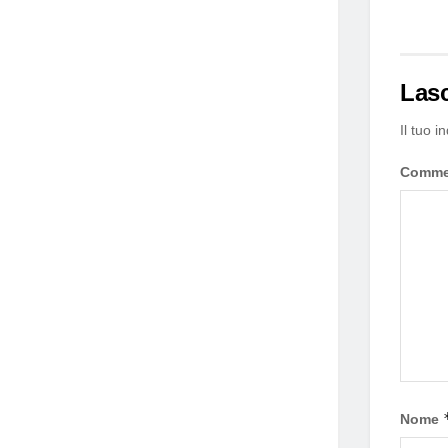
Las
Il tuo i
Comm
Nome