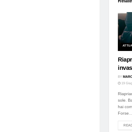
Relat
ATTU
Riap
invas
BY
MARC
19 Giu
Riapria
sole. B
hai com
Forse..
REA