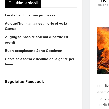
1k
Gli ultimi articoli
SHARES
Fin da bambina una promessa
Aujourd’hui maman est morte et voilà
Camus
21 giugno nascite solenni dipartite ed
eventi
Buon compleanno John Goodman
Gervaise ascesa e declino della gente per
bene
Seguici su Facebook
condiz
effett
noi vi
poetic