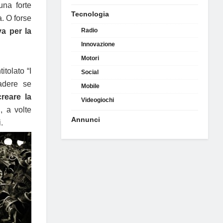
una forte
Tecnologia
. O forse
va per la
Radio
Innovazione
Motori
tolato “I
Social
cadere se
Mobile
creare la
Videogiochi
, a volte
Annunci
.