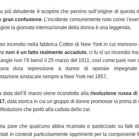
a più deludente è scoprire che persino sull’origine di questa r
na
gran confusione
. L’incidente comunemente noto come l’even
rigine la giornata internazionale della donna è una leggenda.
oso incendio nella fabbrica Cotton di New York in cui morirono 
nne
non è un fatto realmente accaduto
, ci fu sì un incendio m
riangle non l’8 bensì il 25 marzo del 1911, così come pare non c
 una dura repressione a danno di operaie impegnat
stazione sindacale sempre a New York nel 1857.
a data dell’8 marzo viene ricondotta alla
rivoluzione russa di
17
, data storica in cui un gruppo di donne promosse la prima di
festazioni che portò alla caduta dello zar.
a pare che qualcuno abbia ricamato o pasticciato su fatti d
tati in contesti particolarmente opprimenti per la componente 