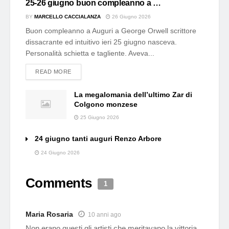
25-26 giugno buon compleanno a …
BY
MARCELLO CACCIALANZA
26 Giugno 2026
Buon compleanno a Auguri a George Orwell scrittore
dissacrante ed intuitivo ieri 25 giugno nasceva.
Personalità schietta e tagliente. Aveva...
DETAILS
READ MORE
La megalomania dell’ultimo Zar di
Colgono monzese
25 Giugno 2026
24 giugno tanti auguri Renzo Arbore
24 Giugno 2026
Comments
1
Maria Rosaria
10 anni ago
Non erano questi gli artisti che meritavano la vittoria