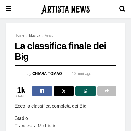
Home
Musica
Artisti
La classifica finale dei
Big
by
CHIARA TOMAO
10 anni ago
1k
SHARES
Ecco la classifica completa dei Big:
Stadio
Francesca Michielin