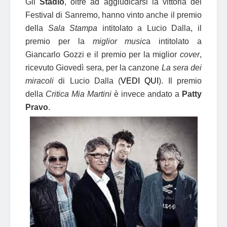
Gli
Stadio
, oltre ad aggiudicarsi la vittoria del
Festival di Sanremo, hanno vinto anche il premio
della
Sala Stampa
intitolato a Lucio Dalla, il
premio per la
miglior music
a intitolato a
Giancarlo Gozzi e il premio per la miglior
cover
,
ricevuto Giovedì sera, per la canzone
La sera dei
miracoli
di Lucio Dalla (
VEDI QUI
). Il premio
della
Critica Mia Martini
è invece andato a
Patty
Pravo
.