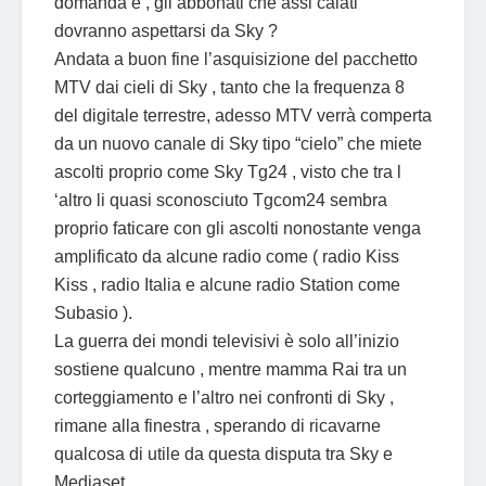
domanda è , gli abbonati che assi calati
dovranno aspettarsi da Sky ?
Andata a buon fine l’asquisizione del pacchetto
MTV dai cieli di Sky , tanto che la frequenza 8
del digitale terrestre, adesso MTV verrà comperta
da un nuovo canale di Sky tipo “cielo” che miete
ascolti proprio come Sky Tg24 , visto che tra l
‘altro li quasi sconosciuto Tgcom24 sembra
proprio faticare con gli ascolti nonostante venga
amplificato da alcune radio come ( radio Kiss
Kiss , radio Italia e alcune radio Station come
Subasio ).
La guerra dei mondi televisivi è solo all’inizio
sostiene qualcuno , mentre mamma Rai tra un
corteggiamento e l’altro nei confronti di Sky ,
rimane alla finestra , sperando di ricavarne
qualcosa di utile da questa disputa tra Sky e
Mediaset .