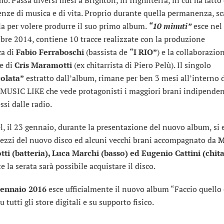
enze di musica e di vita. Proprio durante quella permanenza, sc
lla per volere produrre il suo primo album.
“10 minuti”
esce nel
re 2014, contiene 10 tracce realizzate con la produzione
ca di
Fabio Ferraboschi
(bassista de
“I RIO”
) e la collaborazion
re di
Cris Maramotti
(ex chitarrista di Piero Pelù). Il singolo
olata”
estratto dall’album, rimane per ben 3 mesi all’interno 
MUSIC LIKE che vede protagonisti i maggiori brani indipenden
ssi dalle radio.
, il 23 gennaio, durante la presentazione del nuovo album, si e
pezzi del nuovo disco ed alcuni vecchi brani accompagnato da
M
ti (batteria), Luca Marchi (basso) ed Eugenio Cattini (chita
 la serata sarà possibile acquistare il disco.
ennaio 2016
esce ufficialmente il nuovo album “Faccio quello
u tutti gli store digitali e su supporto fisico.