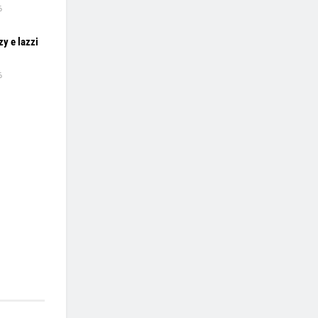
6
zy e lazzi
6