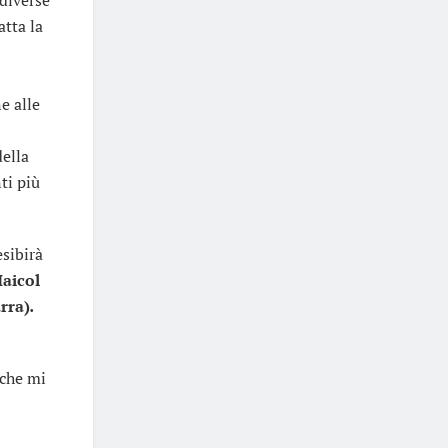
atta la
e alle
della
ti più
sibirà
aicol
rra)
.
 che mi