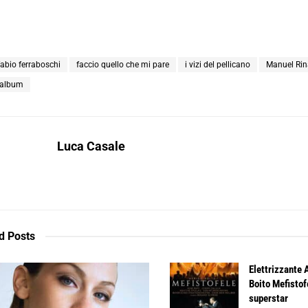
fabio ferraboschi
faccio quello che mi pare
i vizi del pellicano
Manuel Rin
 album
Luca Casale
d
Posts
Elettrizzante 
Boito Mefistof
superstar