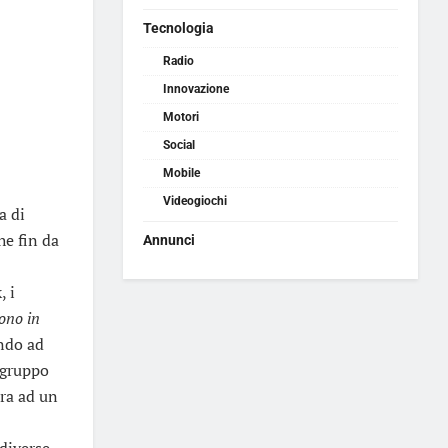
Tecnologia
Radio
Innovazione
Motori
Social
Mobile
Videogiochi
a di
he fin da
Annunci
, i
ono in
ando ad
 gruppo
ora ad un
 diverse