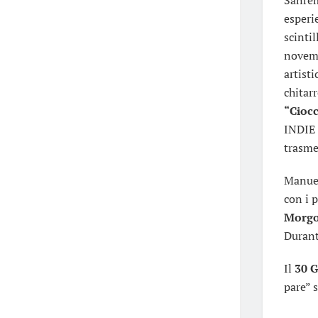
esperi
scinti
novemb
artisti
chitar
“Ciocc
INDIE 
trasme
Manuel
con i 
Morgot
Durante
Il
30 G
pare” s