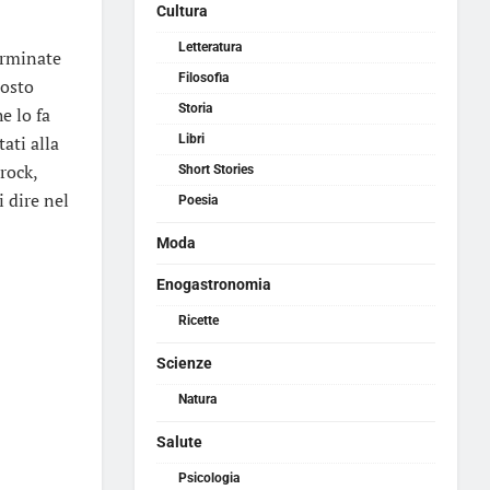
Cultura
Letteratura
erminate
Filosofia
tosto
Storia
e lo fa
ati alla
Libri
rock,
Short Stories
i dire nel
Poesia
Moda
Enogastronomia
Ricette
Scienze
Natura
Salute
Psicologia