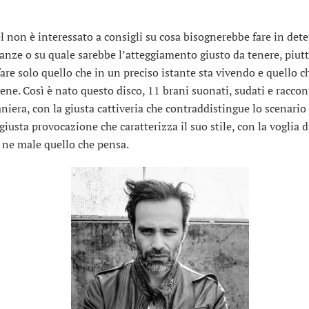
 non è interessato a consigli su cosa bisognerebbe fare in det
tanze o su quale sarebbe l’atteggiamento giusto da tenere, piut
fare solo quello che in un preciso istante sta vivendo e quello ch
bene. Così è nato questo disco, 11 brani suonati, sudati e raccont
niera, con la giusta cattiveria che contraddistingue lo scenario 
giusta provocazione che caratterizza il suo stile, con la voglia d
 ne male quello che pensa.