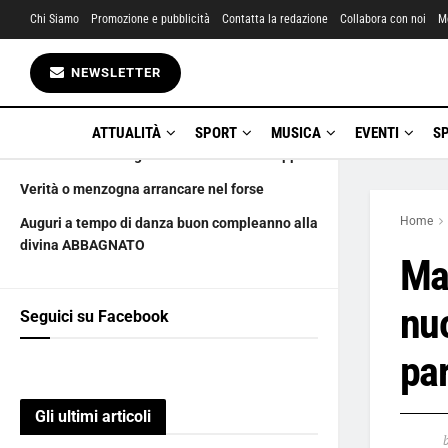
Chi Siamo
Promozione e pubblicità
Contatta la redazione
Collabora con noi
M
Gli ultimi articoli
NEWSLETTER
Solitudine arma a doppio taglio
1 luglio happy birthday to people’s princess
ATTUALITÀ
SPORT
MUSICA
EVENTI
S
Il Santo e Leila Fogazzaro chiude e raddoppia
Verità o menzogna arrancare nel forse
Home
Auguri a tempo di danza buon compleanno alla
divina ABBAGNATO
Man
nu
Seguici su Facebook
pa
Gli ultimi articoli