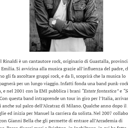
 Rinaldi è un cantautore rock, originario di Guastalla, provinci
Emilia. Si avvicina alla musica grazie all’influenza del padre, c
 gli fa ascoltare gruppi rock, e da lì, scoprirà che la musica lo
agnerà per un lungo viaggio. Infatti fonda una band punk-rock
a, e nel 2001 con la EMI pubblica i brani
“Estate fantastica”
e
“S
Con questa band intraprende un tour in giro per l’Italia, arriv
si anche sul palco dell’Alcatraz di Milano. Qualche anno dopo il
glie ed inizia per Manuel la carriera da solista. Nel 2007 collab
con Gianni Bella che gli permette di entrare all’Accademia di
o. Passa diversi mesi a Brighton, in Inghilterra, in cui ha fatto