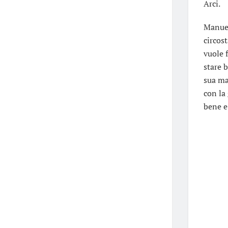
Arci.
Manuel
circos
vuole 
stare 
sua ma
con la 
bene e