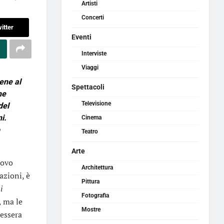
Artisti
Concerti
itter
Eventi
Interviste
Viaggi
ene al
Spettacoli
he
Televisione
del
i.
Cinema
Teatro
Arte
uovo
Architettura
azioni, è
Pittura
i
Fotografia
,
ma le
Mostre
tessera