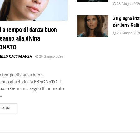
28 Giugno 202
28 giugno friz
per Jerry Calà
i a tempo di danza buon
28 Giugno 202
anno alla divina
GNATO
ELLO CACCIALANZA
29 Giugno 2026
a tempo di danza buon
anno alla divina ABBAGNATO Il
no in Germania segnò il momento
..
DETAILS
D MORE