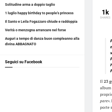
Solitudine arma a doppio taglio
1k
1 luglio happy birthday to people’s princess
SHARES
Il Santo e Leila Fogazzaro chiude e raddoppia
Verità o menzogna arrancare nel forse
Auguri a tempo di danza buon compleanno alla
P
divina ABBAGNATO
m
v
P
Seguici su Facebook
H
F
Il
23 g
albu
propri
pare».
porte 