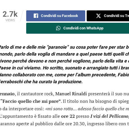
2.7k
Condividi su Facebook
Condividi su Tw
VIEWS
Condividi con WhatsApp
arlo di me e delle mie “paranoie” su cosa poter fare per star b
ondo, parlo della voglia di mandare a quel paese tutti quelli c
ivono perché devono e non perché vogliono, parlo della vita e 
aese in cui viviamo. Ho scritto, suonato e arrangiato tutti i bran
anno collaborato con me, come per l’album precedente, Fabio
erraboschi che ha curato la produzione.
ennaio
, il cantautore rock,
Manuel Rinaldi
presenterà il suo n
m
“Faccio quello che mi pare”
. Il titolo non ha bisogno di spieg
o da interpretare così:
«mi sono rotto… adesso faccio quello che m
L’appuntamento è fissato alle
ore 22
presso
I vizi del Pellicano
saranno aperte al pubblico dalle ore 20.30, ingresso libero con 