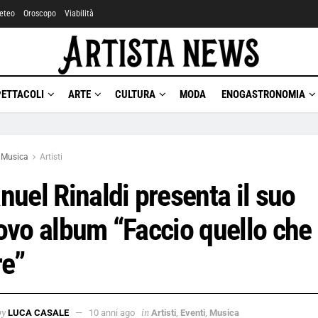
eteo
Oroscopo
Viabilità
PETTACOLI
ARTE
CULTURA
MODA
ENOGASTRONOMIA
Musica
Artisti
uel Rinaldi presenta il suo
ovo album “Faccio quello che
re”
by
in
LUCA CASALE
10 anni ago
Artisti
,
Eventi
,
Musica