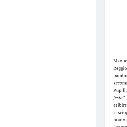
Manuel
Reggio 
bambino
accomp
Pupill
festa”.
esibir
si scio
brano 
Sanrem