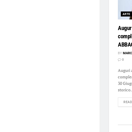
ARTE
Augur
comple
ABBA
BY
MARC
0
Auguri 
comple
30 Giug
storico.
REA