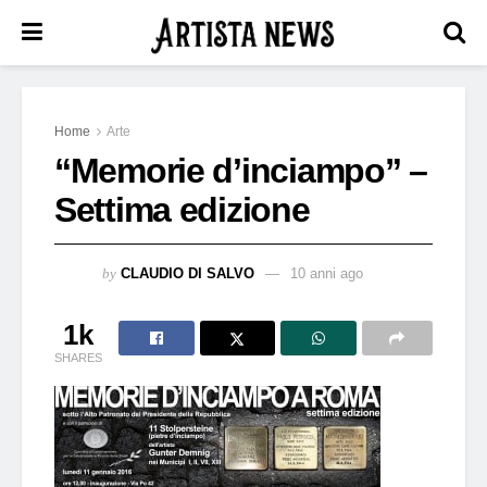
Home
Arte
“Memorie d’inciampo” –
Settima edizione
by
CLAUDIO DI SALVO
10 anni ago
1k
SHARES