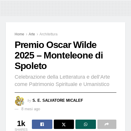
Home
Arte
Architettura
Premio Oscar Wilde
2025 – Monteleone di
Spoleto
Celebrazione della Letteratura e dell’Arte
come Patrimonio Spirituale e Umanistico
by
S. E. SALVATORE MICALEF
8 mesi ago
1k
SHARES