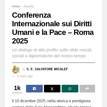
Home
Attualità
Conferenza
Internazionale sui Diritti
Umani e la Pace – Roma
2025
Un dialogo di alto profilo sulle sfide morali,
sociali e diplomatiche del nostro tempo
by
S. E. SALVATORE MICALEF
8 mesi ago
1k
SHARES
Il 10 dicembre 2025, nella storica e prestigiosa