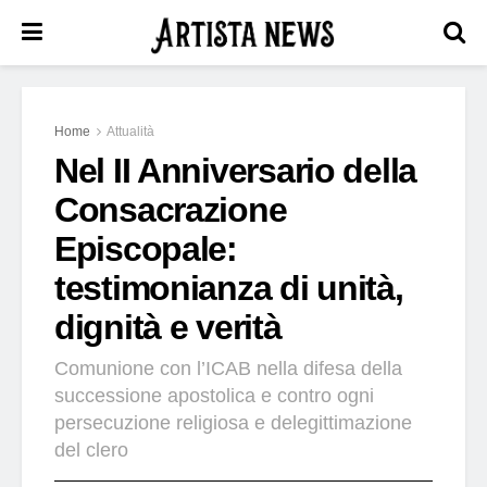
Home
Attualità
Nel II Anniversario della
Consacrazione
Episcopale:
testimonianza di unità,
dignità e verità
Comunione con l’ICAB nella difesa della
successione apostolica e contro ogni
persecuzione religiosa e delegittimazione
del clero