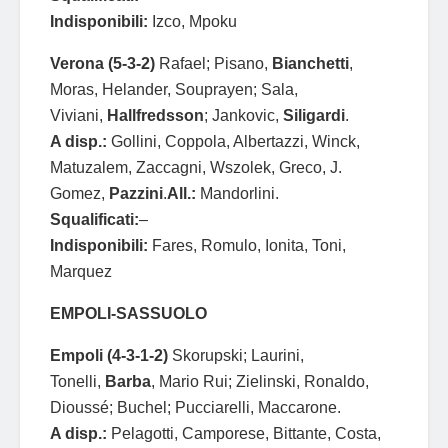
Indisponibili:
Izco, Mpoku
Verona (5-3-2)
Rafael; Pisano,
Bianchetti
,
Moras, Helander, Souprayen; Sala,
Viviani,
Hallfredsson
; Jankovic,
Siligardi
.
A disp.:
Gollini, Coppola, Albertazzi, Winck,
Matuzalem, Zaccagni, Wszolek, Greco, J.
Gomez,
Pazzini
.
All.:
Mandorlini.
Squalificati:
–
Indisponibili:
Fares, Romulo, Ionita, Toni,
Marquez
EMPOLI-SASSUOLO
Empoli (4-3-1-2)
Skorupski; Laurini,
Tonelli,
Barba
, Mario Rui; Zielinski, Ronaldo,
Dioussé; Buchel; Pucciarelli, Maccarone.
A disp.:
Pelagotti, Camporese, Bittante, Costa,