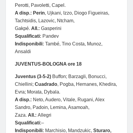
Perotti, Pavoletti, Capel.
A disp.:
Perin
, Ujkani, Izzo, Diogo Figueiras,
Tachtsidis, Lazovic, Ntcham,
Gakpé.
All.:
Gasperini
Squalificati:
Pandev
Indisponibili:
També, Tino Costa, Munoz,
Ansaldi
JUVENTUS-BOLOGNA ore 18
Juventus (3-5-2)
Buffon; Barzagli, Bonucci,
Chiellini;
Cuadrado
, Pogba, Hernanes, Khedira,
Evra; Morata, Dybala.
A disp.:
Neto, Audero, Vitale, Rugani, Alex
Sandro, Padoin, Lemina, Asamoah,
Zaza.
All.:
Allegri
Squalificati:
–
Indisponibili:
Marchisio, Mandzukic,
Sturaro,