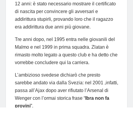
12 anni: è stato necessario mostrare il certificato
di nascita per convincere gli avversari e
addirittura stupirli, provando loro che il ragazzo
era addirittura due anni più giovane.
Tre anni dopo, nel 1995 entra nelle giovanili del
Malmo e nel 1999 in prima squadra. Zlatan è
rimasto molto legato a questo club e ha detto che
vorrebbe concludere qui la carriera.
L’ambizioso svedese dichiarò che presto
sarebbe andato via dalla Svezia: nel 2001 ,infatti,
passa all’Ajax dopo aver rifiutato l’Arsenal di
Wenger con l’ormai storica frase “
Ibra non fa
provini
”.
Ad Amsterdam esplode la forza di Ibra: è una
macchina da gol che segna con qualsiasi cosa,