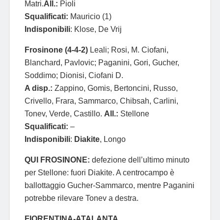
Matri.
All.:
Pioli
Squalificati:
Mauricio (1)
Indisponibili
: Klose, De Vrij
Frosinone (4-4-2)
Leali; Rosi, M. Ciofani,
Blanchard, Pavlovic; Paganini, Gori, Gucher,
Soddimo; Dionisi, Ciofani D.
A disp.:
Zappino, Gomis, Bertoncini, Russo,
Crivello, Frara, Sammarco, Chibsah, Carlini,
Tonev, Verde, Castillo.
All.:
Stellone
Squalificati:
–
Indisponibili
:
Diakite
, Longo
QUI FROSINONE:
defezione dell’ultimo minuto
per Stellone: fuori Diakite. A centrocampo è
ballottaggio Gucher-Sammarco, mentre Paganini
potrebbe rilevare Tonev a destra.
FIORENTINA-ATALANTA