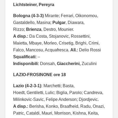
Lichtsteiner, Pereyra
Bologna (4-3-3)
Mirante; Ferrari, Oikonomou,
Gastaldello, Masina;
Pulgar
, Diawara,
Rizzo;
Brienza
, Destro, Mounier.
A disp.:
Da Costa, Stojanovic, Rossettini,
Maietta, Mbaye, Morleo, Crisetig, Brighi, Crimi,
Falco, Mancosu, Acquafresca.
All.:
Delio Rossi
Squalificati:
–
Indisponibili:
Donsah,
Giaccherini,
Zuculini
LAZIO-FROSINONE ore 18
Lazio (4-2-3-1):
Marchetti; Basta,
Hoedt, Gentiletti, Lulic; Biglia, Parolo; Candreva,
Milinkovic-Savic, Felipe Anderson; Djordjevic.
A disp.:
Berisha, Konko, Braafheid, Radu, Onazi,
Patric, Cataldi, Mauri, Morrison, Kishna, Keita,