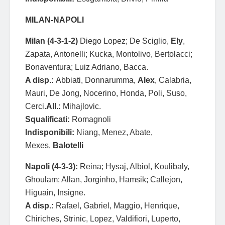
MILAN-NAPOLI
Milan (4-3-1-2)
Diego Lopez; De Sciglio,
Ely
,
Zapata, Antonelli; Kucka, Montolivo, Bertolacci;
Bonaventura; Luiz Adriano, Bacca.
A disp.:
Abbiati, Donnarumma,
Alex
, Calabria,
Mauri, De Jong, Nocerino, Honda, Poli, Suso,
Cerci.
All.:
Mihajlovic.
Squalificati:
Romagnoli
Indisponibili:
Niang, Menez, Abate,
Mexes,
Balotelli
Napoli (4-3-3):
Reina; Hysaj, Albiol, Koulibaly,
Ghoulam; Allan, Jorginho, Hamsik; Callejon,
Higuain, Insigne.
A disp.:
Rafael, Gabriel, Maggio, Henrique,
Chiriches, Strinic, Lopez, Valdifiori, Luperto,