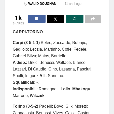
by
WALID DOUGHAN
11 anni ago
1k
SHARES
CARPI-TORINO
Carpi (3-5-1-1)
Belec; Zaccardo, Bubnjic,
Gagliolo; Letizia, Martinho, Cofie, Fedele,
Gabriel Silva; Matos, Borriello.
A disp.:
Brkic, Benussi, Wallace, Bianco,
Lazzari, Di Gaudio, Gino, Lasagna, Pasciuti,
Spolli, Iniguez.
All.:
Sannino.
Squalificati:
-.
Indisponibili:
Romagnoli,
Lollo
,
Mbakogu
,
Marrone,
Wilczek
Torino (3-5-2)
Padelli; Bovo, Glik, Moretti;
Zappacosta, Benassi, Vives, Gazzi, Gaston