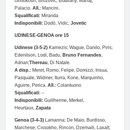
Gnoukouri, Brozovic, Biabiany, Manaj,
Palacio.
All.:
Mancini.
Squalificati:
Miranda
Indisponibili:
Dodò, Vidic,
Jovetic
UDINESE-GENOA ore 15
Udinese (3-5-2)
Karnezis; Wague, Danilo, Piris;
Edenilson, Lodi, Badu,
Bruno Fernandes
,
Adnan;
Thereau
, Di Natale.
A disp.:
Meret, Romo, Felipe, Domizzi, Insua,
Pasquale, Widmer, Iturra, Kone, Marquinho,
Aguirre, Perica.
All.:
Colantuono
Squalificati:
–
Indisponibili:
Guillherme, Merkel,
Heurtaux,
Zapata
Genoa (3-4-3)
Lamanna; De Maio, Burdisso,
Marchese; Cissokho, Rincon, Dzemaili, Laxalt;