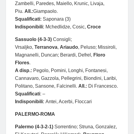
Zambelli, Paredes, Maiello, Krunic, Livaja,
Piu.
All.:
Giampaolo.
Squalificati:
Saponara (3)
Indisponibili:
Mchedlidze, Cosic,
Croce
Sassuolo (4-3-3)
Consigli;
Vrsaljko,
Terranova
,
Ariaudo
, Peluso; Missiroli,
Magnanelli, Duncan; Berardi, Defrel,
Floro
Flores
.
A disp.:
Pegolo, Pomini, Longhi, Fontanesi,
Cannavaro, Gazzola, Pellegrini, Biondini, Laribi,
Politano, Sansone, Falcinelli.
All.:
Di Francesco.
Squalificati
: –
Indisponibili:
Antei, Acerbi, Floccari
PALERMO-ROMA
Palermo (4-3-2-1)
Sorrentino; Struna, Gonzalez,