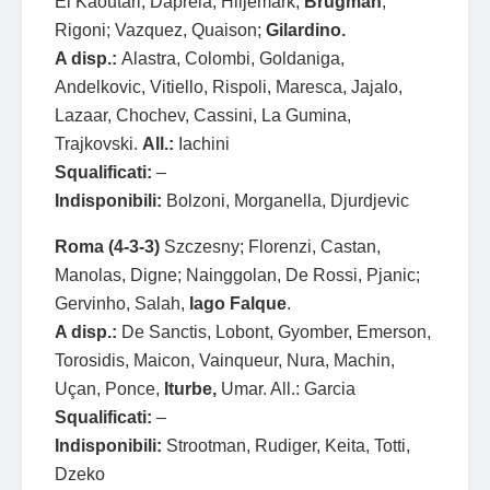
El Kaoutari, Daprelà; Hiljemark,
Brugman
,
Rigoni; Vazquez, Quaison;
Gilardino.
A disp.:
Alastra, Colombi, Goldaniga,
Andelkovic, Vitiello, Rispoli, Maresca, Jajalo,
Lazaar, Chochev, Cassini, La Gumina,
Trajkovski.
All.:
Iachini
Squalificati:
–
Indisponibili:
Bolzoni, Morganella, Djurdjevic
Roma (4-3-3)
Szczesny; Florenzi, Castan,
Manolas, Digne; Nainggolan, De Rossi, Pjanic;
Gervinho, Salah,
Iago Falque
.
A disp.:
De Sanctis, Lobont, Gyomber, Emerson,
Torosidis, Maicon, Vainqueur, Nura, Machin,
Uçan, Ponce,
Iturbe,
Umar. All.: Garcia
Squalificati:
–
Indisponibili:
Strootman, Rudiger, Keita, Totti,
Dzeko