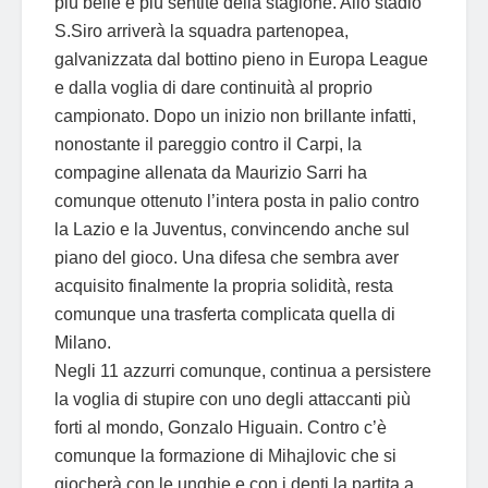
più belle e più sentite della stagione. Allo stadio
S.Siro arriverà la squadra partenopea,
galvanizzata dal bottino pieno in Europa League
e dalla voglia di dare continuità al proprio
campionato. Dopo un inizio non brillante infatti,
nonostante il pareggio contro il Carpi, la
compagine allenata da Maurizio Sarri ha
comunque ottenuto l’intera posta in palio contro
la Lazio e la Juventus, convincendo anche sul
piano del gioco. Una difesa che sembra aver
acquisito finalmente la propria solidità, resta
comunque una trasferta complicata quella di
Milano.
Negli 11 azzurri comunque, continua a persistere
la voglia di stupire con uno degli attaccanti più
forti al mondo, Gonzalo Higuain. Contro c’è
comunque la formazione di Mihajlovic che si
giocherà con le unghie e con i denti la partita a