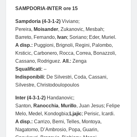
SAMPDORIA-INTER ore 15
Sampdoria (4-3-1-2)
Viviano;
Pereira,
Moisander
, Zukanovic, Mesbah;
Barreto, Fernando,
Ivan
; Soriano; Eder, Muriel.
A disp.:
Puggioni, Brignoli, Regini, Palombo,
Krsticic, Carbonero, Rocca, Correa, Bonazzoli,
Cassano, Rodriguez.
All.:
Zenga
Squalificati:
–
Indisponibili:
De Silvestri, Coda, Cassani,
Silvestre, Christodoulopoulos
Inter (4-3-1-2)
Handanovic;
Santon,
Ranocchia
,
Murillo
, Juan Jesus; Felipe
Melo, Medel, Kondogbia;
Ljajic
; Perisic, Icardi.
A disp.:
Carrizo, Berni, Telles, Montoya,
Nagatomo, D’Ambrosio, Popa, Guarin,