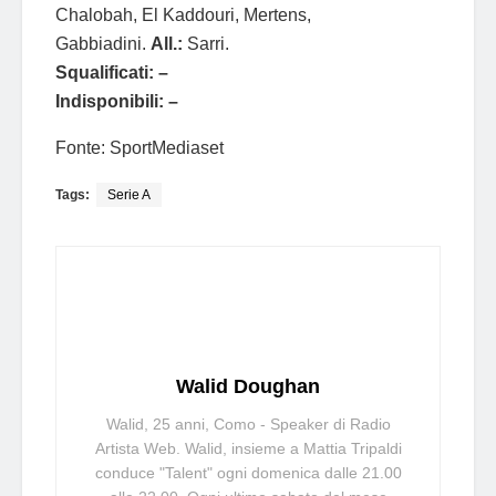
Chalobah, El Kaddouri, Mertens,
Gabbiadini.
All.:
Sarri.
Squalificati: –
Indisponibili: –
Fonte: SportMediaset
Tags:
Serie A
Walid Doughan
Walid, 25 anni, Como - Speaker di Radio
Artista Web. Walid, insieme a Mattia Tripaldi
conduce "Talent" ogni domenica dalle 21.00