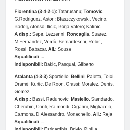
Fiorentina (3-4-2-1):
Tatarusanu;
Tomovic
,
G.Rodriguez, Astori; Blaszczykowski, Vecino,
Badelj, Alonso; Ilicic, Borja Valero; Kalinic.
A disp.:
Sepe, Lezzerini,
Roncaglia
, Suarez,
M.Fernandez, Verdù, Bernardeschi, Rebic,
Rossi, Babacar.
All.:
Sousa
Squalificati: –
Indisponibili:
Bakic, Pasqual, Gilberto
Atalanta (4-3-3)
Sportiello;
Bellini
, Paletta, Toloi,
Dramé; Kurtic, De Roon, Grassi; Moralez, Denis,
Gomez.
A disp.:
Bassi, Radunovic,
Masiello
, Stendardo,
Cherubin, Conti, Raimondi, Cigarini, Migliaccio,
Carmona, D’Alessandro, Monachello.
All.:
Reja
Squalificati
: –
Indisponibili:
Estigarribia, Brivio, Pinilla