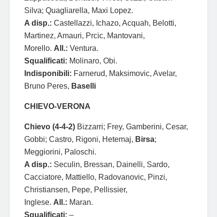
Silva; Quagliarella, Maxi Lopez.
A disp.:
Castellazzi, Ichazo, Acquah, Belotti,
Martinez, Amauri, Prcic, Mantovani,
Morello.
All.:
Ventura.
Squalificati:
Molinaro, Obi.
Indisponibili:
Farnerud, Maksimovic, Avelar,
Bruno Peres,
Baselli
CHIEVO-VERONA
Chievo (4-4-2)
Bizzarri; Frey, Gamberini, Cesar,
Gobbi; Castro, Rigoni, Hetemaj,
Birsa
;
Meggiorini, Paloschi.
A disp.:
Seculin, Bressan, Dainelli, Sardo,
Cacciatore, Mattiello, Radovanovic, Pinzi,
Christiansen, Pepe, Pellissier,
Inglese.
All.:
Maran.
Squalificati:
–