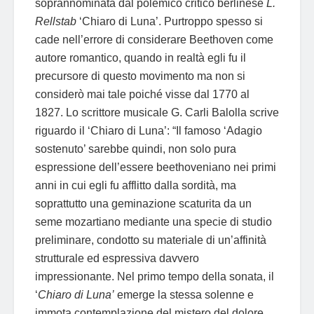
soprannominata dal polemico critico berlinese
L.
Rellstab
‘Chiaro di Luna’. Purtroppo spesso si
cade nell’errore di considerare Beethoven come
autore romantico, quando in realtà egli fu il
precursore di questo movimento ma non si
considerò mai tale poiché visse dal 1770 al
1827. Lo scrittore musicale G. Carli Balolla scrive
riguardo il ‘Chiaro di Luna’: “Il famoso ‘Adagio
sostenuto’ sarebbe quindi, non solo pura
espressione dell’essere beethoveniano nei primi
anni in cui egli fu afflitto dalla sordità, ma
soprattutto una geminazione scaturita da un
seme mozartiano mediante una specie di studio
preliminare, condotto su materiale di un’affinità
strutturale ed espressiva davvero
impressionante. Nel primo tempo della sonata, il
‘
Chiaro di Luna’
emerge la stessa solenne e
immota contemplazione del mistero del dolore