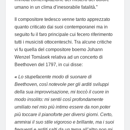
umano in un clima d’inesorabile fatalità.”
Il compositore tedesco venne tanto apprezzato
quanto criticato dai suoi contemporanei ma in
seguito fu il faro principale cui fecero riferimento
tutti i musicisti ottocenteschi. Tra alcune critiche
vi fu quella del compositore boemo Johann
Wenzel Tomásek relativa ad un concerto di
Beethoven del 1797, in cui disse:
«
Lo stupefacente modo di suonare di
Beethoven, così notevole per gli arditi sviluppi
della sua improvvisazione, mi toccò il cuore in
modo insolito: mi sentii così profondamente
umiliato nel mio più intimo essere da non poter
più toccare il pianoforte per diversi giorni. Certo,
ammirai il suo stile vigoroso e brillante, ma i suoi
frequenti e arditi salti da un tema all’altro non mi