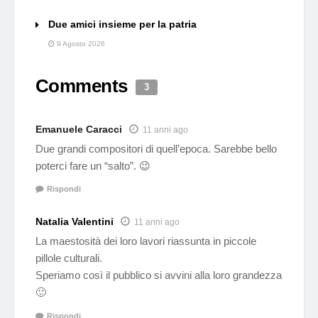
Due amici insieme per la patria
9 Agosto 2026
Comments
3
Emanuele Caracci
11 anni ago
Due grandi compositori di quell’epoca. Sarebbe bello
poterci fare un “salto”. 😉
Rispondi
Natalia Valentini
11 anni ago
La maestosità dei loro lavori riassunta in piccole
pillole culturali.
Speriamo così il pubblico si avvini alla loro grandezza
🙂
Rispondi