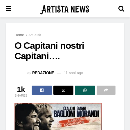
Home
Attualità
O Capitani nostri
Capitani….
by
REDAZIONE
11 anni ago
1k
SHARES