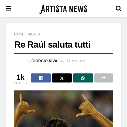
Home
Attualità
Re Raúl saluta tutti
by
GIORGIO RIVA
11 anni ago
1k
SHARES