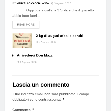
BY
MARCELLO CACCIALANZA
3 Agosto 2026
Oggi busta gialla la 3 Si dice che il gnaretto
abbia fatto fuori...
DETAILS
READ MORE
2 kg di auguri afosi e sentiti
2 Agosto 2026
Arrivederci Don Mazzi
1 Agosto 2026
Lascia un commento
Il tuo indirizzo email non sarà pubblicato.
I campi
*
obbligatori sono contrassegnati
*
Commento