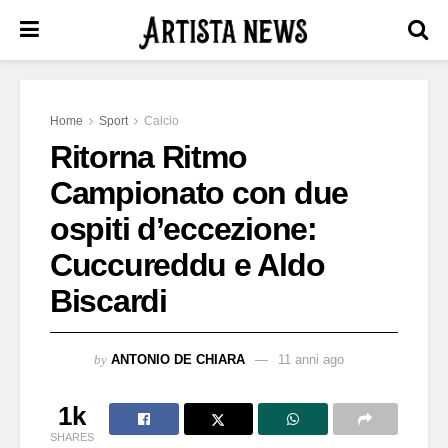
Home
Sport
Calcio
Ritorna Ritmo
Campionato con due
ospiti d’eccezione:
Cuccureddu e Aldo
Biscardi
by
ANTONIO DE CHIARA
11 anni ago
1k
SHARES