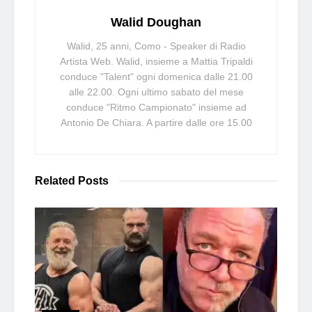
Walid Doughan
Walid, 25 anni, Como - Speaker di Radio
Artista Web. Walid, insieme a Mattia Tripaldi
conduce "Talent" ogni domenica dalle 21.00
alle 22.00. Ogni ultimo sabato del mese
conduce "Ritmo Campionato" insieme ad
Antonio De Chiara. A partire dalle ore 15.00
Related
Posts