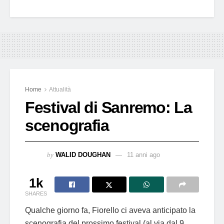
Home
Attualità
Festival di Sanremo: La
scenografia
by
WALID DOUGHAN
11 anni ago
1k
SHARES
Qualche giorno fa, Fiorello ci aveva anticipato la
scenografia del prossimo festival (al via dal 9