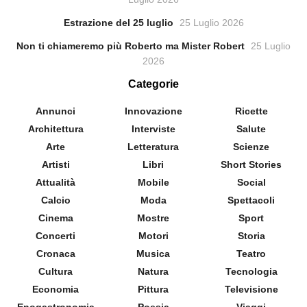
Estrazione del 25 luglio
25 Luglio 2026
Non ti chiameremo più Roberto ma Mister Robert
25 Luglio
2026
Categorie
Annunci
Innovazione
Ricette
Architettura
Interviste
Salute
Arte
Letteratura
Scienze
Artisti
Libri
Short Stories
Attualità
Mobile
Social
Calcio
Moda
Spettacoli
Cinema
Mostre
Sport
Concerti
Motori
Storia
Cronaca
Musica
Teatro
Cultura
Natura
Tecnologia
Economia
Pittura
Televisione
Enogastronomia
Poesia
Viaggi