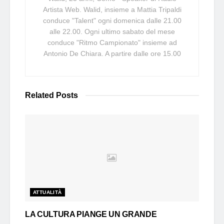
Artista Web. Walid, insieme a Mattia Tripaldi
conduce "Talent" ogni domenica dalle 21.00
alle 22.00. Ogni ultimo sabato del mese
conduce "Ritmo Campionato" insieme ad
Antonio De Chiara. A partire dalle ore 15.00
Related
Posts
ATTUALITÀ
LA CULTURA PIANGE UN GRANDE