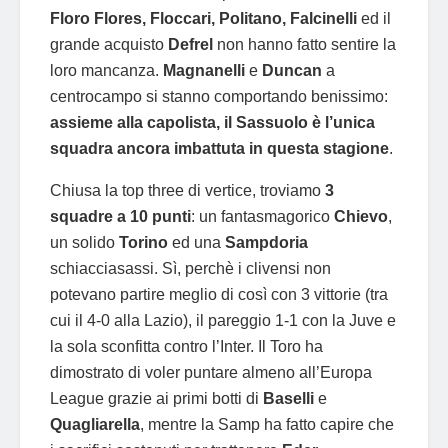
Floro Flores, Floccari, Politano, Falcinelli
ed il
grande acquisto
Defrel
non hanno fatto sentire la
loro mancanza.
Magnanelli
e
Duncan
a
centrocampo si stanno comportando benissimo:
assieme alla capolista, il Sassuolo è l’unica
squadra ancora imbattuta in questa stagione
.
Chiusa la top three di vertice, troviamo
3
squadre a 10 punti
: un fantasmagorico
Chievo
,
un solido
Torino
ed una
Sampdoria
schiacciasassi. Sì, perchè i clivensi non
potevano partire meglio di così con 3 vittorie (tra
cui il 4-0 alla Lazio), il pareggio 1-1 con la Juve e
la sola sconfitta contro l’Inter. Il Toro ha
dimostrato di voler puntare almeno all’Europa
League grazie ai primi botti di
Baselli
e
Quagliarella
, mentre la Samp ha fatto capire che