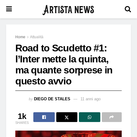
Home
Attualità
Road to Scudetto #1:
l’Inter mette la quinta,
ma quante sorprese in
questo avvio
by
DIEGO DE STALES
11 anni ago
1k
SHARES