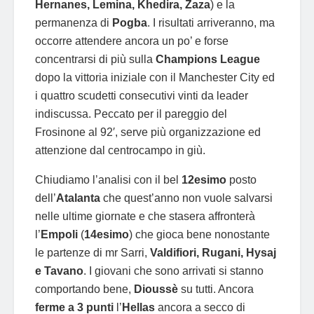
Hernanes, Lemina, Khedira, Zaza
) e la
permanenza di
Pogba
. I risultati arriveranno, ma
occorre attendere ancora un po’ e forse
concentrarsi di più sulla
Champions League
dopo la vittoria iniziale con il Manchester City ed
i quattro scudetti consecutivi vinti da leader
indiscussa. Peccato per il pareggio del
Frosinone al 92′, serve più organizzazione ed
attenzione dal centrocampo in giù.
Chiudiamo l’analisi con il bel
12esimo
posto
dell’
Atalanta
che quest’anno non vuole salvarsi
nelle ultime giornate e che stasera affronterà
l’
Empoli
(
14esimo
) che gioca bene nonostante
le partenze di mr Sarri,
Valdifiori, Rugani, Hysaj
e Tavano
. I giovani che sono arrivati si stanno
comportando bene,
Dioussè
su tutti. Ancora
ferme a 3 punti
l’
Hellas
ancora a secco di