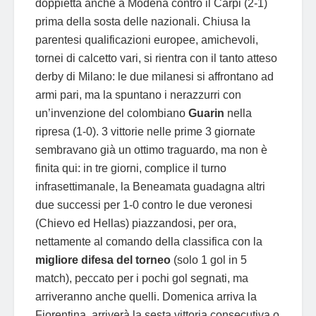
doppietta anche a Modena contro il Carpi (2-1)
prima della sosta delle nazionali. Chiusa la
parentesi qualificazioni europee, amichevoli,
tornei di calcetto vari, si rientra con il tanto atteso
derby di Milano: le due milanesi si affrontano ad
armi pari, ma la spuntano i nerazzurri con
un’invenzione del colombiano
Guarin
nella
ripresa (1-0). 3 vittorie nelle prime 3 giornate
sembravano già un ottimo traguardo, ma non è
finita qui: in tre giorni, complice il turno
infrasettimanale, la Beneamata guadagna altri
due successi per 1-0 contro le due veronesi
(Chievo ed Hellas) piazzandosi, per ora,
nettamente al comando della classifica con la
migliore difesa del torneo
(solo 1 gol in 5
match), peccato per i pochi gol segnati, ma
arriveranno anche quelli. Domenica arriva la
Fiorentina, arriverà la sesta vittoria consecutiva o