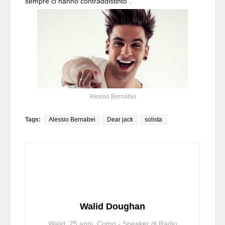
sempre ci hanno contraddistinto”.
Alessio Bernabei
Tags:
Alessio Bernabei
Dear jack
solista
Walid Doughan
Walid, 25 anni, Como - Speaker di Radio