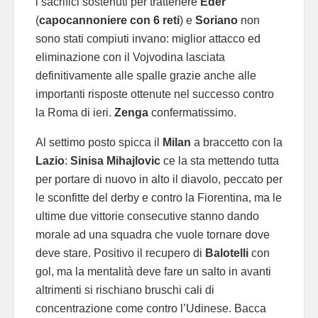
i sacrifici sostenuti per trattenere
Eder
(
capocannoniere con 6 reti
) e
Soriano
non
sono stati compiuti invano: miglior attacco ed
eliminazione con il Vojvodina lasciata
definitivamente alle spalle grazie anche alle
importanti risposte ottenute nel successo contro
la Roma di ieri.
Zenga
confermatissimo.
Al settimo posto spicca il
Milan
a braccetto con la
Lazio
:
Sinisa Mihajlovic
ce la sta mettendo tutta
per portare di nuovo in alto il diavolo, peccato per
le sconfitte del derby e contro la Fiorentina, ma le
ultime due vittorie consecutive stanno dando
morale ad una squadra che vuole tornare dove
deve stare. Positivo il recupero di
Balotelli
con
gol, ma la mentalità deve fare un salto in avanti
altrimenti si rischiano bruschi cali di
concentrazione come contro l’Udinese. Bacca