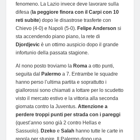
fenomeno. La Lazio invece deve lavorare sulla
difesa (
la peggiore finora con il Carpi con 10
reti subite
) dopo le disastrose trasferte con
Chievo (4-0) e Napoli (5-0).
Felipe Anderson
si
sta accendendo piano piano, la rete di
Djordjevic
è un ottimo auspicio dopo il grande
infortunio della passata stagione.
Al nono posto troviamo la
Roma
a otto punti,
seguita dal
Palermo
a 7. Entrambe le squadre
hanno perso l’ultima partita e soprattutto i
giallorossi sono chiamati a lottare per lo scudetto
visto il mercato estivo e la vittoria alla seconda
giornata contro la Juventus.
Attenzione a
perdere troppi punti per strada con i pareggi
(quest’anno sono già 2 contro Hellas e
Sassuolo).
Dzeko
e
Salah
hanno tutte le carte in
regola per stupire. Il Palermo dopo una