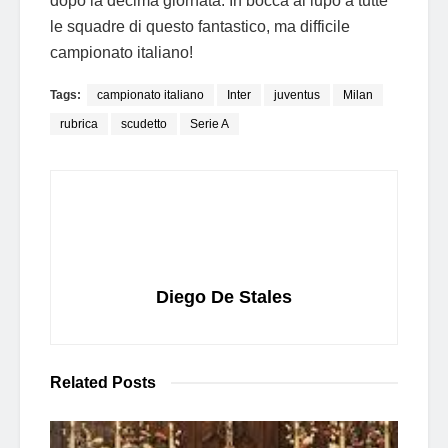
dopo la decima giornata. In bocca al lupo a tutte
le squadre di questo fantastico, ma difficile
campionato italiano!
Tags:
campionato italiano
Inter
juventus
Milan
rubrica
scudetto
Serie A
Diego De Stales
Related
Posts