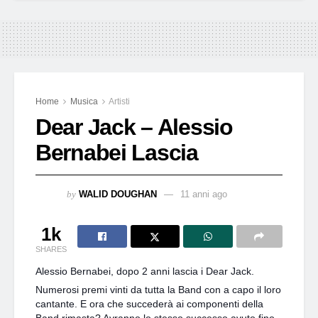
Home
Musica
Artisti
Dear Jack – Alessio
Bernabei Lascia
by
WALID DOUGHAN
11 anni ago
1k
SHARES
Alessio Bernabei, dopo 2 anni lascia i Dear Jack.
Numerosi premi vinti da tutta la Band con a capo il loro
cantante. E ora che succederà ai componenti della
Band rimasta? Avranno lo stesso successo avuto fino