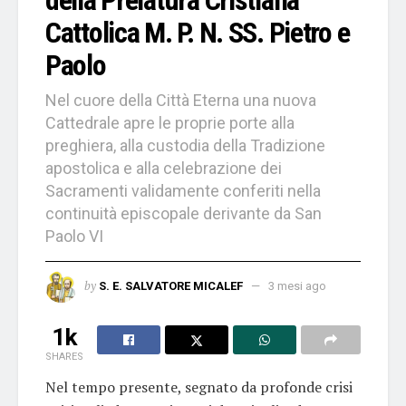
Cattolica M. P. N. SS. Pietro e
Paolo
Nel cuore della Città Eterna una nuova
Cattedrale apre le proprie porte alla
preghiera, alla custodia della Tradizione
apostolica e alla celebrazione dei
Sacramenti validamente conferiti nella
continuità episcopale derivante da San
Paolo VI
by
S. E. SALVATORE MICALEF
3 mesi ago
1k
SHARES
Nel tempo presente, segnato da profonde crisi