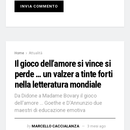
Home
Attualità
Il gioco dell’amore si vince si
perde … un valzer a tinte forti
nella letteratura mondiale
Da Didone a Madame Bovary il gioco
dell'amore ... Goethe e D'Annunzio due
maestri di educazione emotiva
by
MARCELLO CACCIALANZA
3 mesi ago