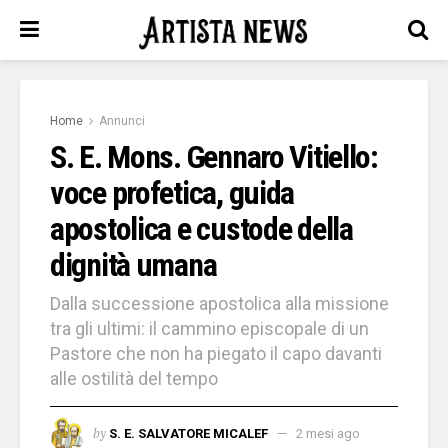
Home
Annunci
S. E. Mons. Gennaro Vitiello:
voce profetica, guida
apostolica e custode della
dignità umana
Dalla successione apostolica alla missione
tra gli ultimi: il cammino episcopale di un
Pastore che non ha piegato il capo davanti
alle ostilità del tempo
by
S. E. SALVATORE MICALEF
2 mesi ago