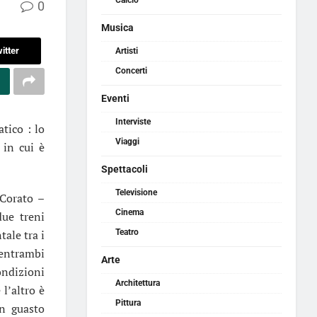
Calcio
0
Musica
itter
Artisti
Concerti
Eventi
Interviste
tico : lo
Viaggi
 in cui è
Spettacoli
Televisione
 Corato –
Cinema
due treni
tale tra i
Teatro
 entrambi
Arte
condizioni
Architettura
l’altro è
Pittura
un guasto