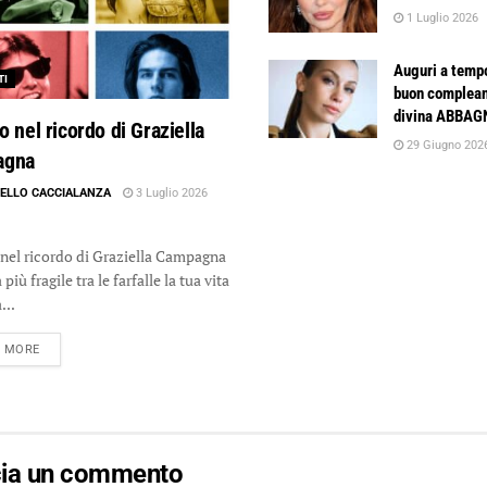
1 Luglio 2026
Auguri a temp
TI
buon complean
divina ABBA
io nel ricordo di Graziella
29 Giugno 202
agna
ELLO CACCIALANZA
3 Luglio 2026
o nel ricordo di Graziella Campagna
più fragile tra le farfalle la tua vita
...
DETAILS
D MORE
cia un commento