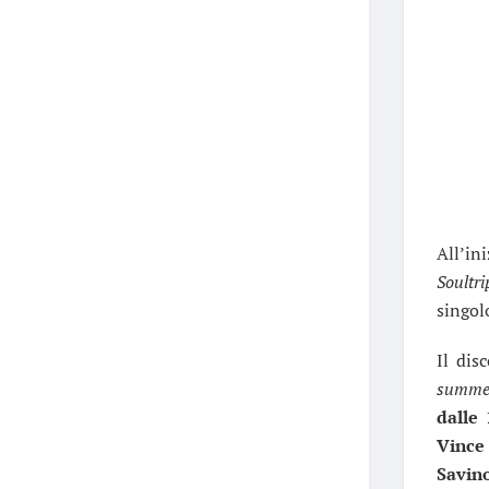
All’in
Soultri
singo
Il dis
summer
dalle 
Vince
Savin