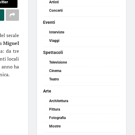
itter
Artisti
Concerti
Eventi
Interviste
el serale
Viaggi
da
Miguel
a: da tre
Spettacoli
ti locali
Televisione
so anno ha
Cinema
nica.
Teatro
Arte
Architettura
Pittura
Fotografia
Mostre