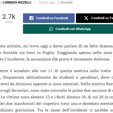
by
in
LORENZO RIZZELLI
10 anni ago
Attualità
2.7k
Condividi su Facebook
Condividi su Tw
VIEWS
Condividi con WhatsApp
sto articolo, mi trovo oggi a dover parlare di un fatto dramma
o frontale tra treni in Puglia. Viaggiando spesso nelle zone
to l’incidente, la sensazione che provo è veramente dolorosa.
dente è accaduto alle ore 11 di questa mattina sulla tratta
, frequentata abitualmente da studenti e pendolari, dove 
ienti da direzioni opposte si sono scontrati. Nello scontro fron
nvogli ferroviari, sono state coinvolte le prime due carrozze di
i. Le vittime sono almeno 23 e i feriti almeno 50, di cui 20 in 
 Dei due macchinisti dei rispettivi treni uno è deceduto mentre 
dizioni gravissime. Tra le cause dell’incidente ci sarebbe 