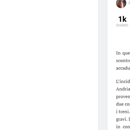
1k
SHARES
In que
scontr
accadu
L’inci
Andria
proven
due co
i tren
gravi.
in con