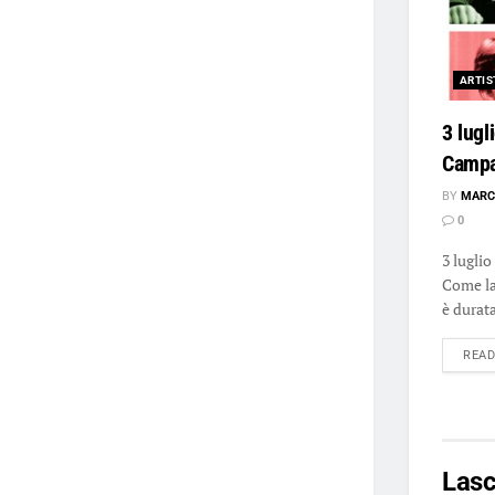
ARTIS
3 lugl
Camp
BY
MARC
0
3 lugli
Come la 
è durata
REA
Las