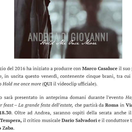
izio del 2016 ha iniziato a produrre con
Marco Casaluce
il suo
p
, in uscita questo venerdì, contenente cinque brani, tra cui
lo
Hold me once more
(
QUI
il videoclip ufficiale).
co sarà presentato in anteprima domani durante l’evento
Ha
 feast – La grande festa dell’estate,
che partirà da
Roma
in
Vi
18.30
. Oltre ad Andrea, saranno ospiti della serata anche i
 Tempera,
il critico musicale
Dario Salvadori
e il conduttore 
o Zaba
.