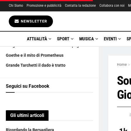
Chi Siamo
Promozione e pubblicità
Contatta la redazione
Collabora con noi
M
Gli ultimi articoli
NEWSLETTER
Ricordando la Bersagliera
Schiller e i fratelli Karl e Franz
ATTUALITÀ
SPORT
MUSICA
EVENTI
S
3 luglio nel ricordo di Graziella Campagna
Goethe e il mito di Prometheus
Home
Grande Tarchetti il dado è tratto
Sou
Seguici su Facebook
Gi
Gli ultimi articoli
Ricordando la Bersagliera