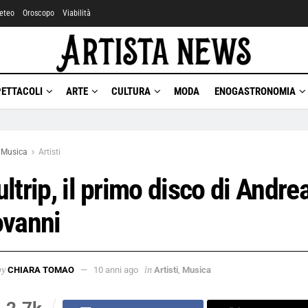
eteo
Oroscopo
Viabilità
PETTACOLI
ARTE
CULTURA
MODA
ENOGASTRONOMIA
Musica
Artisti
ltrip, il primo disco di Andrea
ovanni
by
in
CHIARA TOMAO
10 anni ago
Artisti
,
Musica