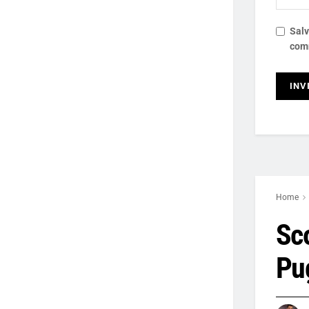
Salv
com
Home
Sco
Pu