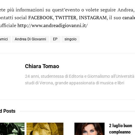
ete più informazioni su quest’evento o volete seguire Andrea, 
ontatti social
FACEBOOK
,
TWITTER
,
INSTAGRAM
, il suo
cana
 ufficiale
http://www.andreadigiovanni.it/
amici
Andrea Di Giovanni
EP
singolo
Chiara Tomao
24 anni, studentessa di Editoria e Giornalismo all'Università
studi di Verona, grande appassionata di musica e libri
d
Posts
2 luglio buon
compleanno