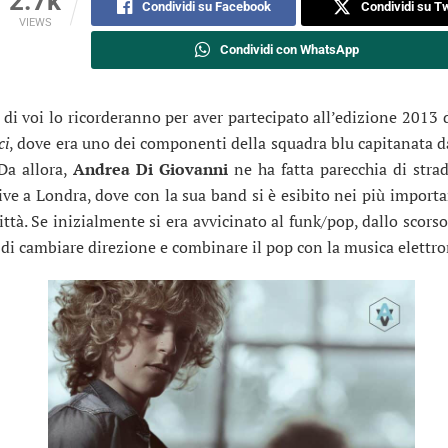
2.7k
Condividi su Facebook
Condividi su Tw
VIEWS
Condividi con WhatsApp
 di voi lo ricorderanno per aver partecipato all’edizione 2013 d
ci
, dove era uno dei componenti della squadra blu capitanata 
 Da allora,
Andrea Di Giovanni
ne ha fatta parecchia di strad
ive a Londra, dove con la sua band si è esibito nei più importan
città. Se inizialmente si era avvicinato al funk/pop, dallo scor
 di cambiare direzione e combinare il pop con la musica elettro