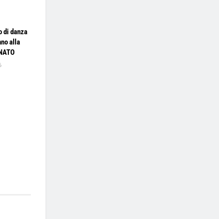
o di danza
no alla
GNATO
6