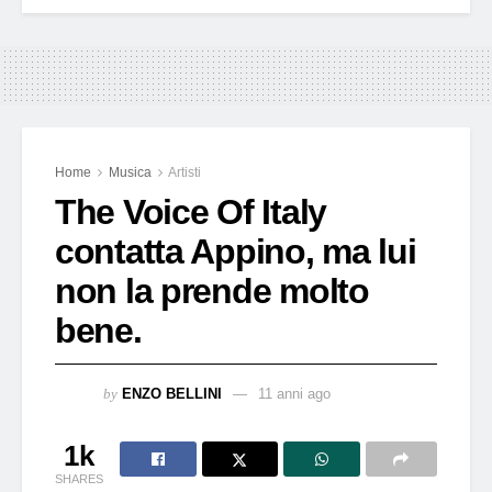
Home
Musica
Artisti
The Voice Of Italy
contatta Appino, ma lui
non la prende molto
bene.
by
ENZO BELLINI
11 anni ago
1k
SHARES