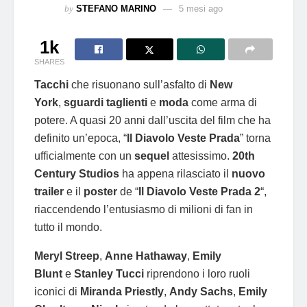
by
STEFANO MARINO
5 mesi ago
1k
SHARES
Tacchi
che risuonano sull’asfalto di
New
York
,
sguardi taglienti
e
moda
come arma di
potere. A quasi 20 anni dall’uscita del film che ha
definito un’epoca, “
Il Diavolo Veste Prada
” torna
ufficialmente con un
sequel
attesissimo.
20th
Century Studios
ha appena rilasciato il
nuovo
trailer
e il
poster
de “
Il Diavolo Veste Prada 2
“,
riaccendendo l’entusiasmo di milioni di fan in
tutto il mondo.
Meryl Streep
,
Anne Hathaway
,
Emily
Blunt
e
Stanley Tucci
riprendono i loro ruoli
iconici di
Miranda Priestly
,
Andy Sachs
,
Emily