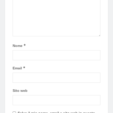
*
Nome
*
Email
Sito web
Salva il mio nome, email e sito web in questo