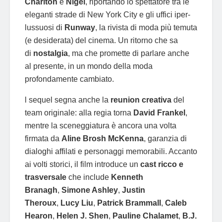
Charlton
e
Nigel
, riportando lo spettatore tra le
eleganti strade di New York City e gli uffici iper-
lussuosi di
Runway
, la rivista di moda più temuta
(e desiderata) del cinema. Un ritorno che sa
di
nostalgia
, ma che promette di parlare anche
al presente, in un mondo della moda
profondamente cambiato.
l sequel segna anche la
reunion creativa
del
team originale: alla regia torna
David Frankel
,
mentre la sceneggiatura è ancora una volta
firmata da
Aline Brosh McKenna
, garanzia di
dialoghi affilati e personaggi memorabili. Accanto
ai volti storici, il film introduce un
cast ricco e
trasversale
che include
Kenneth
Branagh
,
Simone Ashley
,
Justin
Theroux
,
Lucy Liu
,
Patrick Brammall
,
Caleb
Hearon
,
Helen J. Shen
,
Pauline Chalamet
,
B.J.