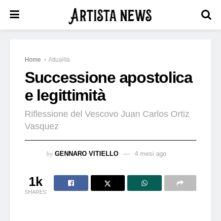
Home
Attualità
Successione apostolica
e legittimità
Riflessione del Vescovo Juan Carlos Ortiz
Vasquez
by
GENNARO VITIELLO
4 mesi ago
1k
SHARES