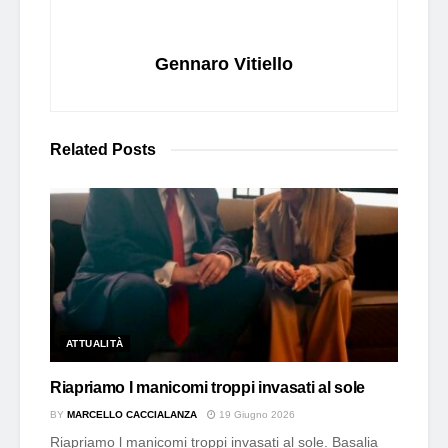
Gennaro Vitiello
Related
Posts
ATTUALITÀ
Riapriamo I manicomi troppi invasati al sole
BY
MARCELLO CACCIALANZA
19 Giugno 2026
Riapriamo l manicomi troppi invasati al sole. Basalia