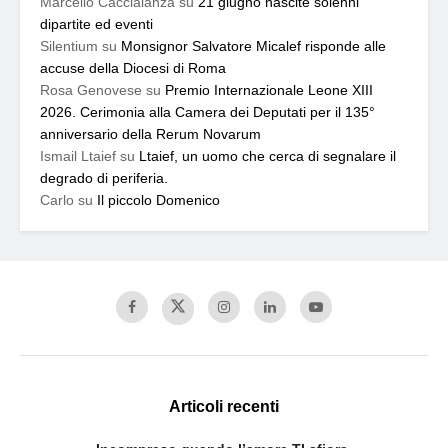
Marcello Caccialanza
su
21 giugno nascite solenni
dipartite ed eventi
Silentium
su
Monsignor Salvatore Micalef risponde alle
accuse della Diocesi di Roma
Rosa Genovese
su
Premio Internazionale Leone XIII
2026. Cerimonia alla Camera dei Deputati per il 135°
anniversario della Rerum Novarum
Ismail Ltaief
su
Ltaief, un uomo che cerca di segnalare il
degrado di periferia.
Carlo
su
Il piccolo Domenico
Articoli recenti