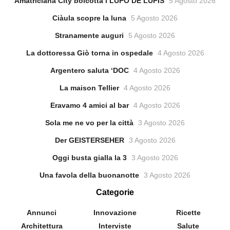
Amatriciana City boicotta i LUPO DE LUPIS
5 Agosto 2026
Ciàula scopre la luna
5 Agosto 2026
Stranamente auguri
5 Agosto 2026
La dottoressa Giò torna in ospedale
4 Agosto 2026
Argentero saluta ‘DOC
4 Agosto 2026
La maison Tellier
4 Agosto 2026
Eravamo 4 amici al bar
4 Agosto 2026
Sola me ne vo per la città
3 Agosto 2026
Der GEISTERSEHER
3 Agosto 2026
Oggi busta gialla la 3
3 Agosto 2026
Una favola della buonanotte
3 Agosto 2026
Categorie
Annunci
Innovazione
Ricette
Architettura
Interviste
Salute