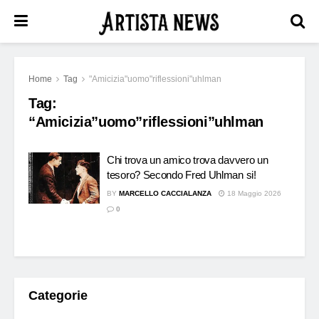
Home
Tag
"Amicizia"uomo"riflessioni"uhlman
Tag:
“Amicizia”uomo”riflessioni”uhlman
Chi trova un amico trova davvero un
tesoro? Secondo Fred Uhlman si!
BY
MARCELLO CACCIALANZA
18 Maggio 2026
0
Categorie