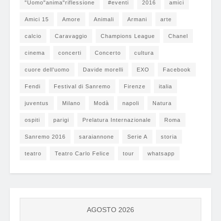
"Uomo"anima"riflessione
#eventi
2016
amici
Amici 15
Amore
Animali
Armani
arte
calcio
Caravaggio
Champions League
Chanel
cinema
concerti
Concerto
cultura
cuore dell'uomo
Davide morelli
EXO
Facebook
Fendi
Festival di Sanremo
Firenze
italia
juventus
Milano
Modà
napoli
Natura
ospiti
parigi
Prelatura Internazionale
Roma
Sanremo 2016
saraiannone
Serie A
storia
teatro
Teatro Carlo Felice
tour
whatsapp
AGOSTO 2026