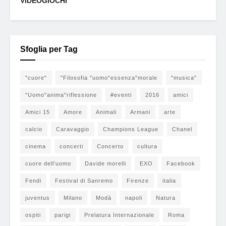
VIDEOGIOCHI
Sfoglia per Tag
"cuore"
"Filosofia "uomo"essenza"morale
"musica"
"Uomo"anima"riflessione
#eventi
2016
amici
Amici 15
Amore
Animali
Armani
arte
calcio
Caravaggio
Champions League
Chanel
cinema
concerti
Concerto
cultura
cuore dell'uomo
Davide morelli
EXO
Facebook
Fendi
Festival di Sanremo
Firenze
italia
juventus
Milano
Modà
napoli
Natura
ospiti
parigi
Prelatura Internazionale
Roma