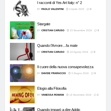
I racconti di Yes Art Italy: n° 2
BY
PAOLO VALENTINI
4 Aprile 2020
0
Stargate
BY
CRISTIAN CARUSO
15 Novembre 2016
0
Quando l’Amore…fa male
BY
CRISTIAN CARUSO
24 Agosto 2016
0
Il cuore della nuova consapevolezza
BY
DAVIDE FRARACCIO
3 Giugno 2016
0
Elogio alla Filosofia
BY
VANESSA ROMANI
14 Novembre 2016
2
Quando imparò a dire Addio