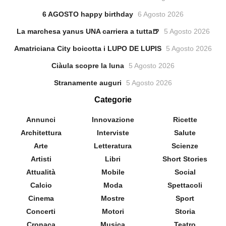
6 AGOSTO happy birthday
6 Agosto 2026
La marchesa yanus UNA carriera a tutta🍺
5 Agosto 2026
Amatriciana City boicotta i LUPO DE LUPIS
5 Agosto 2026
Ciàula scopre la luna
5 Agosto 2026
Stranamente auguri
5 Agosto 2026
Categorie
Annunci
Innovazione
Ricette
Architettura
Interviste
Salute
Arte
Letteratura
Scienze
Artisti
Libri
Short Stories
Attualità
Mobile
Social
Calcio
Moda
Spettacoli
Cinema
Mostre
Sport
Concerti
Motori
Storia
Cronaca
Musica
Teatro