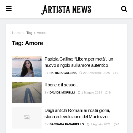
Home
Tag
Amore
Tag:
Amore
Patrizia Gallina: “Libera per metà”, un
nuovo singolo sull’amore autentico
BY
PATRIZIA GALLINA
20 Settembre 2025
0
Il bene e il sesso…
BY
DAVIDE MORELLI
1 Maggio 2024
0
Dagli antichi Romani ai nostri giorni,
storia ed evoluzione del Maritozzo
BY
BARBARA PANARIELLO
2 Agosto 2021
0