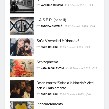
BY
VANESSA ROMANI
27 Agosto 2016
1
L.A.S.E.R. (parte II)
BY
ANDREA GIOVALÈ
22 Gennaio 2016
0
Sofia Viscardi si è fidanzata!
BY
ENZO BELLINI
15 Gennaio 2016
0
Schizophrenia
BY
NATALIA VALENTINI
31 Dicembre 2015
0
Belen contro “Striscia la Notizia”: Vieri
non è il mio amante.
BY
ENZO BELLINI
24 Dicembre 2015
0
L’innamoramento