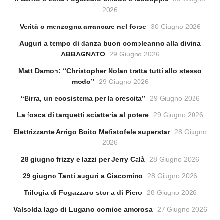
2026
Verità o menzogna arrancare nel forse
30 Giugno 2026
Auguri a tempo di danza buon compleanno alla divina
ABBAGNATO
29 Giugno 2026
Matt Damon: “Christopher Nolan tratta tutti allo stesso
modo”
29 Giugno 2026
“Birra, un ecosistema per la crescita”
29 Giugno 2026
La fosca di tarquetti sciatteria al potere
29 Giugno 2026
Elettrizzante Arrigo Boito Mefistofele superstar
28 Giugno
2026
28 giugno frizzy e lazzi per Jerry Calà
28 Giugno 2026
29 giugno Tanti auguri a Giacomino
28 Giugno 2026
Trilogia di Fogazzaro storia di Piero
28 Giugno 2026
Valsolda lago di Lugano cornice amorosa
27 Giugno 2026