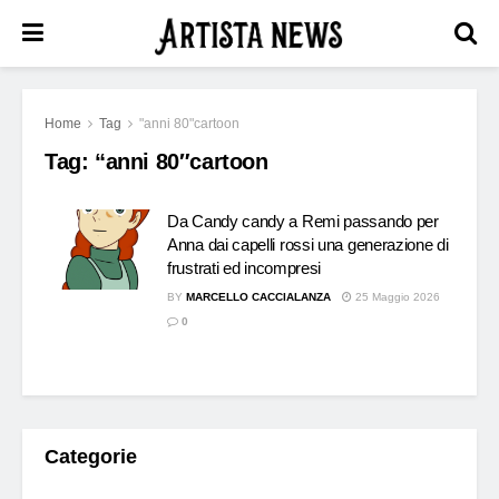
Home
Tag
"anni 80"cartoon
Tag:
“anni 80″cartoon
Da Candy candy a Remi passando per
Anna dai capelli rossi una generazione di
frustrati ed incompresi
BY
MARCELLO CACCIALANZA
25 Maggio 2026
0
Categorie