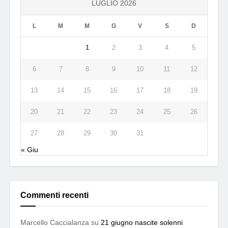
LUGLIO 2026
L
M
M
G
V
S
D
1
2
3
4
5
6
7
8
9
10
11
12
13
14
15
16
17
18
19
20
21
22
23
24
25
26
27
28
29
30
31
« Giu
Commenti recenti
Marcello Caccialanza
su
21 giugno nascite solenni