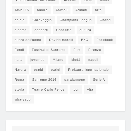
"Uomo"anima"riflessione
#eventi
2016
amici
Amici 15
Amore
Animali
Armani
arte
calcio
Caravaggio
Champions League
Chanel
cinema
concerti
Concerto
cultura
cuore dell'uomo
Davide morelli
EXO
Facebook
Fendi
Festival di Sanremo
Film
Firenze
italia
juventus
Milano
Modà
napoli
Natura
ospiti
parigi
Prelatura Internazionale
Roma
Sanremo 2016
saraiannone
Serie A
storia
Teatro Carlo Felice
tour
vita
whatsapp