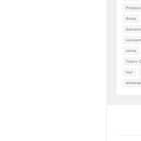
Prelatur
Roma
Sanrem
saraian
storia
Teatro C
tour
whatsa