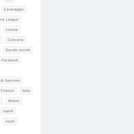
Caravaggio
ons League
cinema
Concerto
Davide morelli
Facebook
l di Sanremo
Firenze
italia
s
Milano
napoli
ospiti