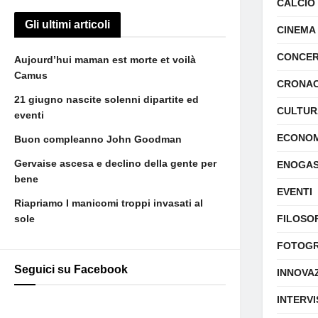
CALCIO
Gli ultimi articoli
CINEMA
CONCER
Aujourd’hui maman est morte et voilà
Camus
CRONA
21 giugno nascite solenni dipartite ed
CULTUR
eventi
ECONOM
Buon compleanno John Goodman
Gervaise ascesa e declino della gente per
ENOGA
bene
EVENTI
Riapriamo I manicomi troppi invasati al
sole
FILOSO
FOTOGR
Seguici su Facebook
INNOVA
INTERVI