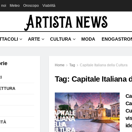
 noi
Meteo
Oroscopo
Viabilità
TTACOLI
ARTE
CULTURA
MODA
ENOGASTRO
rie
Home
Tag
Capitale Italiana della Cultura
Tag:
Capitale Italiana 
I
ETTURA
Ca
Ca
Cu
vi
ITÀ
id