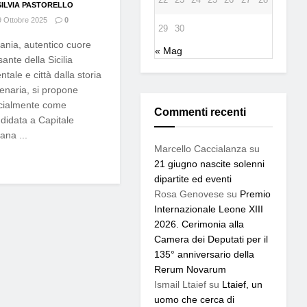
SILVIA PASTORELLO
 Ottobre 2025
0
29
30
ania, autentico cuore
« Mag
sante della Sicilia
entale e città dalla storia
lenaria, si propone
icialmente come
Commenti recenti
didata a Capitale
iana ...
Marcello Caccialanza
su
21 giugno nascite solenni
dipartite ed eventi
Rosa Genovese
su
Premio
Internazionale Leone XIII
2026. Cerimonia alla
Camera dei Deputati per il
135° anniversario della
Rerum Novarum
Ismail Ltaief
su
Ltaief, un
uomo che cerca di