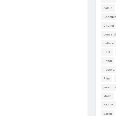
calcio
Champi
Chanel
concerti
cultura
EXO
Fendi
Festiva
Film
juventu
Modà
Natura
parigi