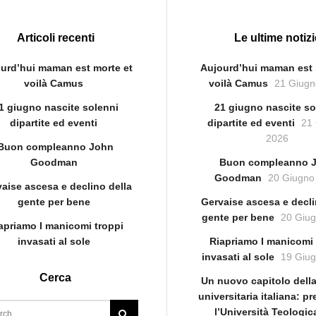
Articoli recenti
Le ultime notizi
urd’hui maman est morte et
Aujourd’hui maman est 
voilà Camus
voilà Camus
21 Giugn
1 giugno nascite solenni
21 giugno nascite so
dipartite ed eventi
dipartite ed eventi
21
2026
Buon compleanno John
Goodman
Buon compleanno 
Goodman
20 Giugno
aise ascesa e declino della
gente per bene
Gervaise ascesa e decli
gente per bene
20 Giu
apriamo I manicomi troppi
invasati al sole
Riapriamo I manicomi 
invasati al sole
19 Giu
Cerca
Un nuovo capitolo della
universitaria italiana: p
l’Università Teologi