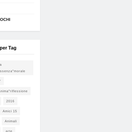
IOCHI
 per Tag
ia
ssenza"morale
"
nima"riflessione
2016
Amici 15
Animali
arte