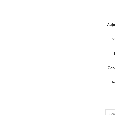
Aujo
2
Gerv
Ri