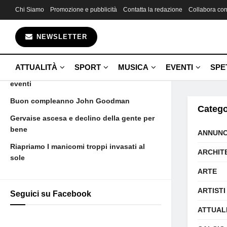
Chi Siamo
Promozione e pubblicità
Contatta la redazione
Collabora con
Gli ultimi articoli
NEWSLETTER
Aujourd’hui maman est morte et voilà
Camus
ATTUALITÀ
SPORT
MUSICA
EVENTI
SPE
21 giugno nascite solenni dipartite ed
eventi
Buon compleanno John Goodman
Catego
Gervaise ascesa e declino della gente per
bene
ANNUNC
Riapriamo I manicomi troppi invasati al
ARCHIT
sole
ARTE
ARTISTI
Seguici su Facebook
ATTUAL