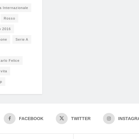
a Internazionale
Rosso
o 2016
none
Serie A
arlo Felice
vita
pp
FACEBOOK
TWITTER
INSTAGR