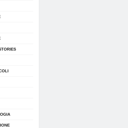
E
E
STORIES
COLI
OGIA
SIONE