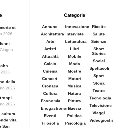
e
Categorie
Annunci
Innovazione
Ricette
morte et
o 2026
Architettura
Interviste
Salute
Arte
Letteratura
Scienze
lenni
Artisti
Libri
Short
 Giugno
Stories
Attualità
Mobile
Social
Calcio
Moda
John
Spettacoli
Cinema
Mostre
 2026
Sport
Concerti
Motori
no della
Storia
Cronaca
Musica
gno 2026
Teatro
Cultura
Natura
troppi
Tecnologia
Economia
Pittura
gno 2026
Televisione
Enogastronomia
Poesia
Viaggi
 cultura
Eventi
Politica
rende vita
Videogiochi
Filosofia
Psicologia
ca San