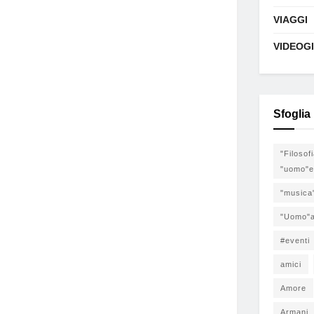
VIAGGI
VIDEOG
Sfoglia
"Filosof
"uomo"e
"musica
"Uomo"a
#eventi
amici
Amore
Armani