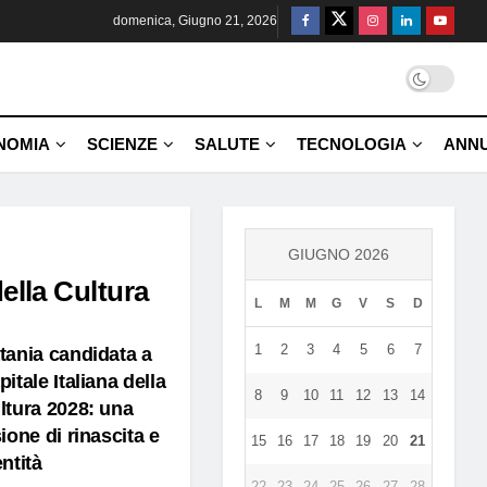
domenica, Giugno 21, 2026
NOMIA
SCIENZE
SALUTE
TECNOLOGIA
ANNU
GIUGNO 2026
della Cultura
L
M
M
G
V
S
D
1
2
3
4
5
6
7
tania candidata a
pitale Italiana della
8
9
10
11
12
13
14
ltura 2028: una
sione di rinascita e
15
16
17
18
19
20
21
entità
22
23
24
25
26
27
28