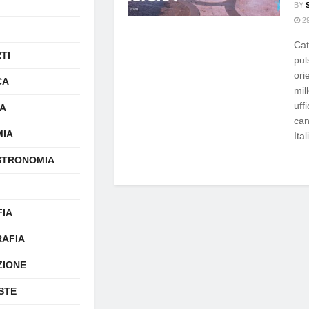
BY
29
Cat
TI
pul
ori
CA
mil
uff
A
can
IA
Ital
STRONOMIA
FIA
AFIA
ZIONE
STE