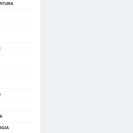
ATURA
E
A
A
OGIA