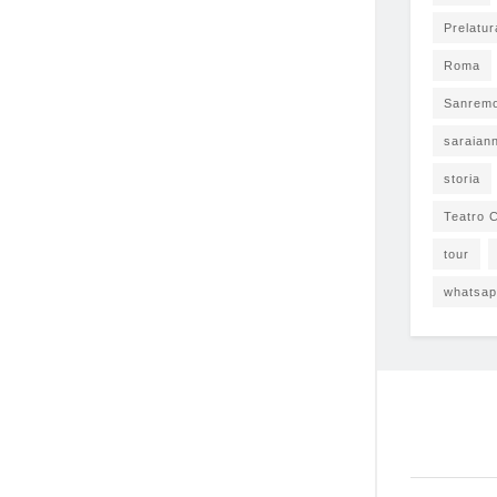
Prelatur
Roma
Sanrem
saraian
storia
Teatro C
tour
whatsa