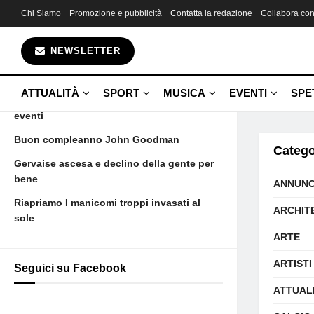
Chi Siamo
Promozione e pubblicità
Contatta la redazione
Collabora con
Gli ultimi articoli
NEWSLETTER
Aujourd’hui maman est morte et voilà
Camus
ATTUALITÀ
SPORT
MUSICA
EVENTI
SPE
21 giugno nascite solenni dipartite ed
eventi
Buon compleanno John Goodman
Catego
Gervaise ascesa e declino della gente per
bene
ANNUNC
Riapriamo I manicomi troppi invasati al
ARCHIT
sole
ARTE
ARTISTI
Seguici su Facebook
ATTUAL