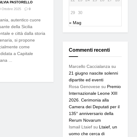
SILVIA PASTORELLO
 Ottobre 2025
0
29
30
ania, autentico cuore
« Mag
sante della Sicilia
entale e città dalla storia
lenaria, si propone
icialmente come
Commenti recenti
didata a Capitale
iana ...
Marcello Caccialanza
su
21 giugno nascite solenni
dipartite ed eventi
Rosa Genovese
su
Premio
Internazionale Leone XIII
2026. Cerimonia alla
Camera dei Deputati per il
135° anniversario della
Rerum Novarum
Ismail Ltaief
su
Ltaief, un
uomo che cerca di