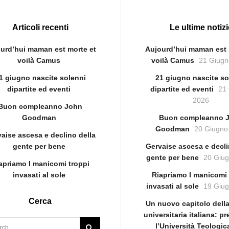
Articoli recenti
Le ultime notizi
urd’hui maman est morte et
Aujourd’hui maman est 
voilà Camus
voilà Camus
21 Giugn
1 giugno nascite solenni
21 giugno nascite so
dipartite ed eventi
dipartite ed eventi
21
2026
Buon compleanno John
Goodman
Buon compleanno 
Goodman
20 Giugno
aise ascesa e declino della
gente per bene
Gervaise ascesa e decli
gente per bene
20 Giu
apriamo I manicomi troppi
invasati al sole
Riapriamo I manicomi 
invasati al sole
19 Giu
Cerca
Un nuovo capitolo della
universitaria italiana: p
l’Università Teologi