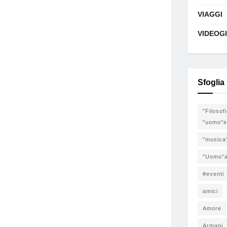
VIAGGI
VIDEOG
Sfoglia
"Filosof
"uomo"e
"musica
"Uomo"a
#eventi
amici
Amore
Armani