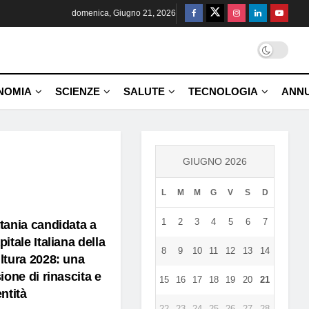
domenica, Giugno 21, 2026
NOMIA
SCIENZE
SALUTE
TECNOLOGIA
ANNU
GIUGNO 2026
L
M
M
G
V
S
D
1
2
3
4
5
6
7
tania candidata a
pitale Italiana della
8
9
10
11
12
13
14
ltura 2028: una
sione di rinascita e
15
16
17
18
19
20
21
entità
22
23
24
25
26
27
28