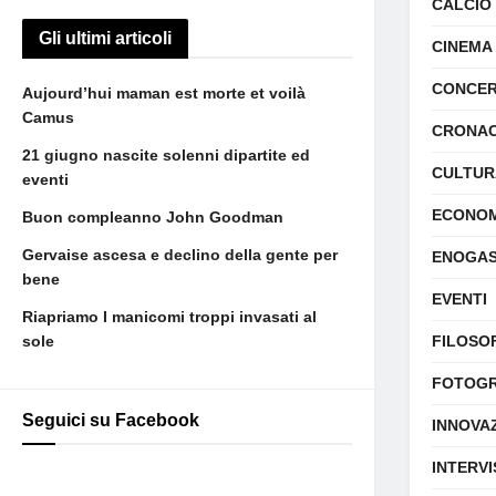
CALCIO
Gli ultimi articoli
CINEMA
CONCER
Aujourd’hui maman est morte et voilà
Camus
CRONA
21 giugno nascite solenni dipartite ed
CULTUR
eventi
ECONOM
Buon compleanno John Goodman
Gervaise ascesa e declino della gente per
ENOGA
bene
EVENTI
Riapriamo I manicomi troppi invasati al
sole
FILOSO
FOTOGR
Seguici su Facebook
INNOVA
INTERVI