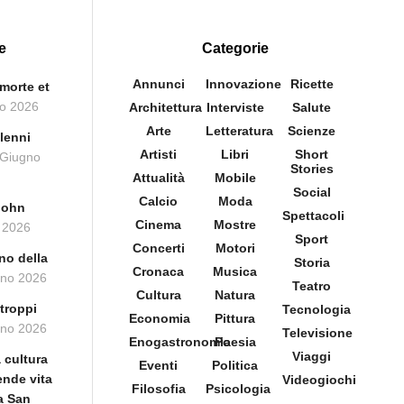
e
Categorie
Annunci
Innovazione
Ricette
morte et
o 2026
Architettura
Interviste
Salute
Arte
Letteratura
Scienze
lenni
Artisti
Libri
Short
 Giugno
Stories
Attualità
Mobile
Social
Calcio
Moda
John
Spettacoli
Cinema
Mostre
 2026
Sport
Concerti
Motori
no della
Storia
Cronaca
Musica
gno 2026
Teatro
Cultura
Natura
troppi
Tecnologia
Economia
Pittura
gno 2026
Televisione
Enogastronomia
Poesia
Viaggi
 cultura
Eventi
Politica
rende vita
Videogiochi
Filosofia
Psicologia
ca San