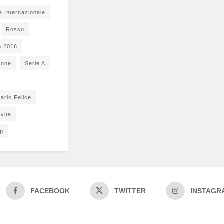
a Internazionale
Rosso
o 2016
none
Serie A
arlo Felice
vita
pp
FACEBOOK
TWITTER
INSTAGR