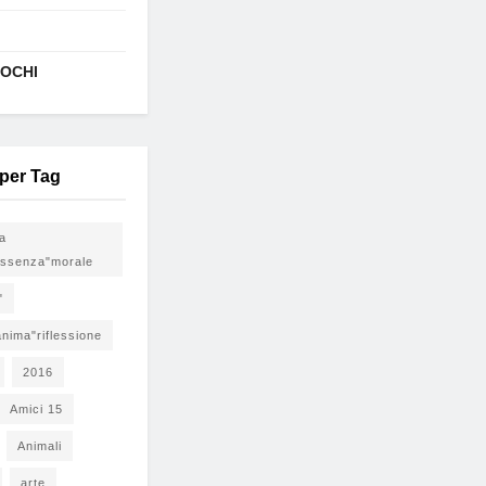
IOCHI
 per Tag
ia
ssenza"morale
"
nima"riflessione
2016
Amici 15
Animali
arte