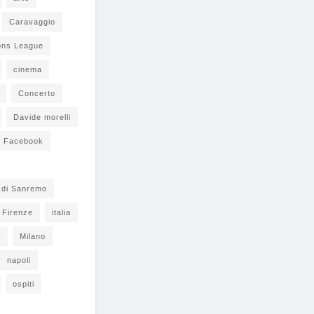
Caravaggio
ons League
cinema
Concerto
Davide morelli
Facebook
l di Sanremo
Firenze
italia
s
Milano
napoli
ospiti