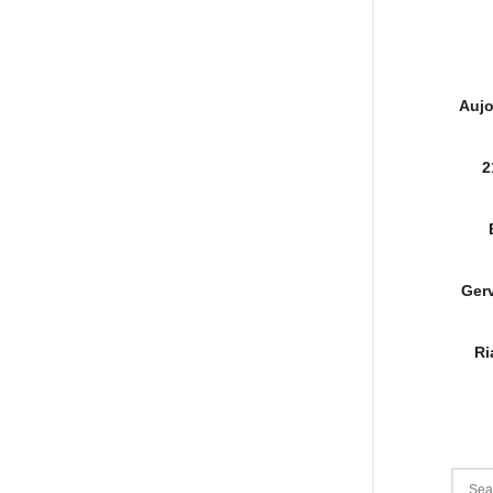
Aujo
2
Gerv
Ri