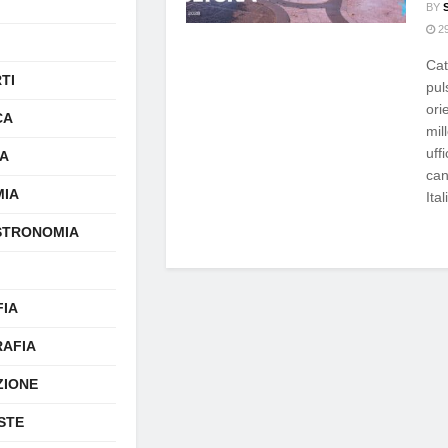
BY
29
Cat
TI
pul
ori
CA
mil
uff
A
can
IA
Ital
STRONOMIA
FIA
AFIA
ZIONE
STE