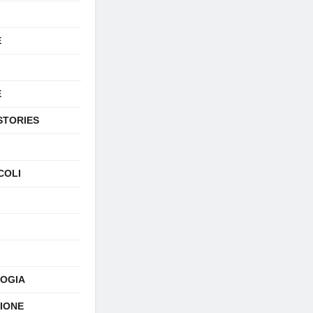
E
E
STORIES
COLI
OGIA
SIONE