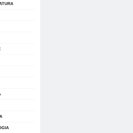
ATURA
E
A
A
OGIA