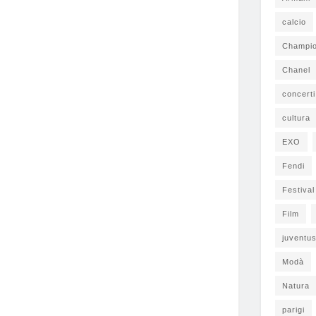
calcio
Champi
Chanel
concerti
cultura
EXO
Fendi
Festiva
Film
juventu
Modà
Natura
parigi