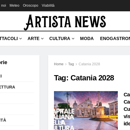
 noi
Meteo
Oroscopo
Viabilità
TTACOLI
ARTE
CULTURA
MODA
ENOGASTRO
rie
Home
Tag
Catania 2028
Tag:
Catania 2028
I
ETTURA
Ca
Ca
Cu
vi
ITÀ
id