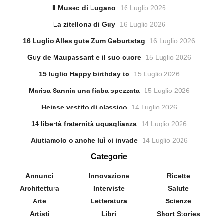
Il Musec di Lugano
16 Luglio 2026
La zitellona di Guy
16 Luglio 2026
16 Luglio Alles gute Zum Geburtstag
16 Luglio 2026
Guy de Maupassant e il suo cuore
15 Luglio 2026
15 luglio Happy birthday to
15 Luglio 2026
Marisa Sannia una fiaba spezzata
15 Luglio 2026
Heinse vestito di classico
14 Luglio 2026
14 libertà fraternità uguaglianza
14 Luglio 2026
Aiutiamolo o anche luì ci invade
14 Luglio 2026
Categorie
Annunci
Innovazione
Ricette
Architettura
Interviste
Salute
Arte
Letteratura
Scienze
Artisti
Libri
Short Stories