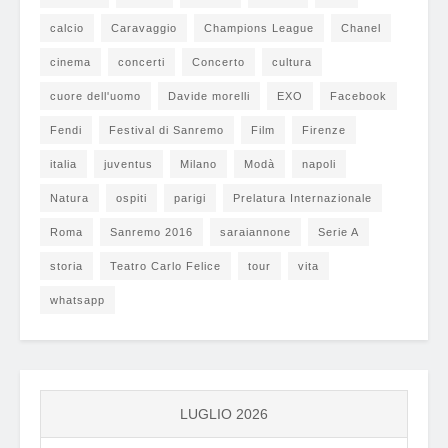
calcio
Caravaggio
Champions League
Chanel
cinema
concerti
Concerto
cultura
cuore dell'uomo
Davide morelli
EXO
Facebook
Fendi
Festival di Sanremo
Film
Firenze
italia
juventus
Milano
Modà
napoli
Natura
ospiti
parigi
Prelatura Internazionale
Roma
Sanremo 2016
saraiannone
Serie A
storia
Teatro Carlo Felice
tour
vita
whatsapp
LUGLIO 2026