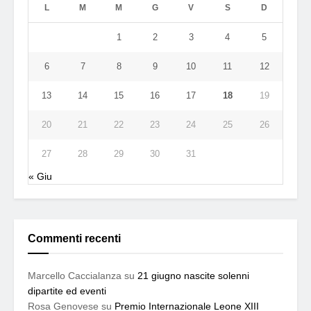
L
M
M
G
V
S
D
1
2
3
4
5
6
7
8
9
10
11
12
13
14
15
16
17
18
19
20
21
22
23
24
25
26
27
28
29
30
31
« Giu
Commenti recenti
Marcello Caccialanza
su
21 giugno nascite solenni
dipartite ed eventi
Rosa Genovese
su
Premio Internazionale Leone XIII