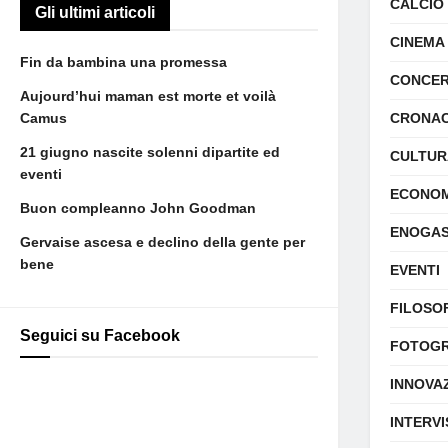
CALCIO
Gli ultimi articoli
CINEMA
Fin da bambina una promessa
CONCER
Aujourd’hui maman est morte et voilà
Camus
CRONA
21 giugno nascite solenni dipartite ed
CULTUR
eventi
ECONOM
Buon compleanno John Goodman
ENOGA
Gervaise ascesa e declino della gente per
bene
EVENTI
FILOSO
Seguici su Facebook
FOTOGR
INNOVA
INTERVI