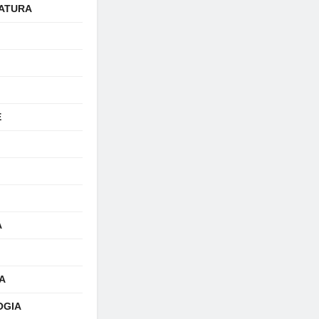
ATURA
E
A
A
OGIA