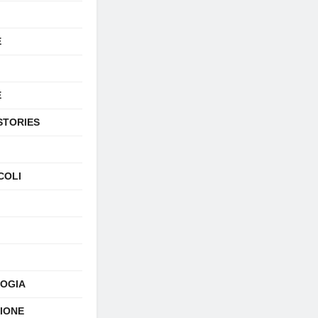
E
E
STORIES
COLI
OGIA
SIONE