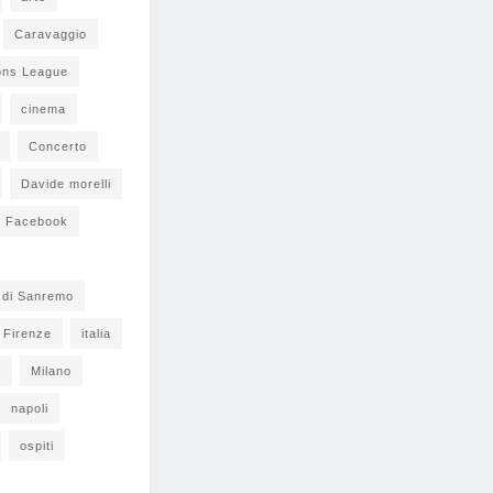
Caravaggio
ons League
cinema
Concerto
Davide morelli
Facebook
l di Sanremo
Firenze
italia
s
Milano
napoli
ospiti