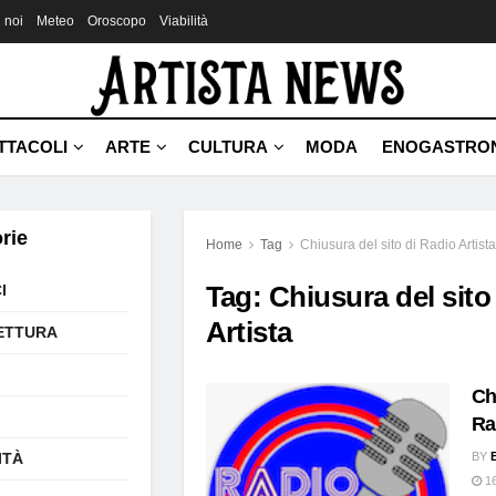
 noi
Meteo
Oroscopo
Viabilità
TTACOLI
ARTE
CULTURA
MODA
ENOGASTRO
rie
Home
Tag
Chiusura del sito di Radio Artista
Tag:
Chiusura del sito
I
Artista
ETTURA
Ch
Ra
ITÀ
BY
16