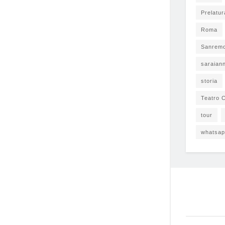
Prelatur
Roma
Sanrem
saraian
storia
Teatro C
tour
whatsa