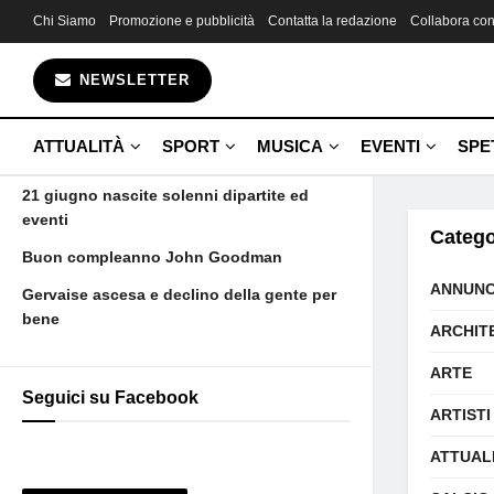
Chi Siamo
Promozione e pubblicità
Contatta la redazione
Collabora con
Gli ultimi articoli
NEWSLETTER
Fin da bambina una promessa
Aujourd’hui maman est morte et voilà
ATTUALITÀ
SPORT
MUSICA
EVENTI
SPE
Camus
21 giugno nascite solenni dipartite ed
eventi
Catego
Buon compleanno John Goodman
ANNUNC
Gervaise ascesa e declino della gente per
bene
ARCHIT
ARTE
Seguici su Facebook
ARTISTI
ATTUAL