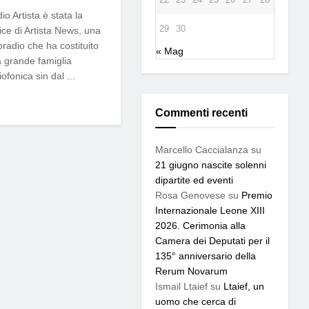
io Artista è stata la
29
30
ice di Artista News, una
radio che ha costituito
« Mag
 grande famiglia
iofonica sin dal ...
Commenti recenti
Marcello Caccialanza
su
21 giugno nascite solenni
dipartite ed eventi
Rosa Genovese
su
Premio
Internazionale Leone XIII
2026. Cerimonia alla
Camera dei Deputati per il
135° anniversario della
Rerum Novarum
Ismail Ltaief
su
Ltaief, un
uomo che cerca di