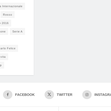
a Internazionale
Rosso
o 2016
none
Serie A
arlo Felice
vita
pp
FACEBOOK
TWITTER
INSTAGR