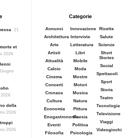
e
Categorie
Annunci
Innovazione
Ricette
messa
21
Architettura
Interviste
Salute
Arte
Letteratura
Scienze
morte et
Artisti
Libri
Short
o 2026
Stories
Attualità
Mobile
lenni
Social
Calcio
Moda
 Giugno
Spettacoli
Cinema
Mostre
Sport
Concerti
Motori
John
Storia
Cronaca
Musica
 2026
Teatro
Cultura
Natura
no della
Tecnologia
Economia
Pittura
gno 2026
Televisione
Enogastronomia
Poesia
Viaggi
troppi
Eventi
Politica
gno 2026
Videogiochi
Filosofia
Psicologia