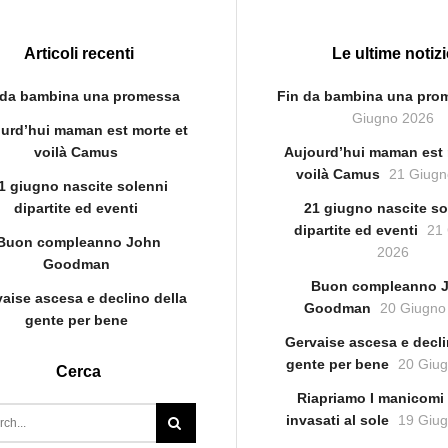
Articoli recenti
Le ultime notizi
 da bambina una promessa
Fin da bambina una pro
Giugno 2026
urd’hui maman est morte et
voilà Camus
Aujourd’hui maman est 
voilà Camus
21 Giugn
1 giugno nascite solenni
dipartite ed eventi
21 giugno nascite so
dipartite ed eventi
21
Buon compleanno John
2026
Goodman
Buon compleanno 
aise ascesa e declino della
Goodman
20 Giugno
gente per bene
Gervaise ascesa e decli
gente per bene
20 Giu
Cerca
Riapriamo I manicomi 
invasati al sole
19 Giu