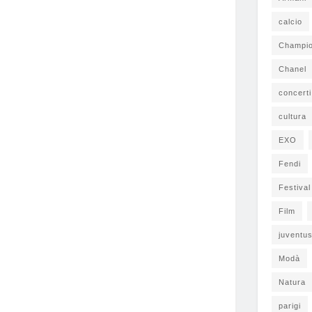
calcio
Champi
Chanel
concerti
cultura
EXO
Fendi
Festiva
Film
juventu
Modà
Natura
parigi