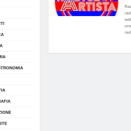
Rad
rad
web
TI
una
rad
CA
A
IA
STRONOMIA
FIA
AFIA
ZIONE
STE