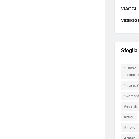
VIAGGI
VIDEOG
Sfoglia
"Filosof
"uomo"e
"musica
"Uomo"a
#eventi
amici
Amore
Armani