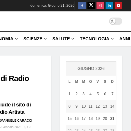
domenica, Giugno 21, 2026
NOMIA
SCIENZE
SALUTE
TECNOLOGIA
ANNU
GIUGNO 2026
 di Radio
L
M
M
G
V
S
D
1
2
3
4
5
6
7
iude il sito di
8
9
10
11
12
13
14
dio Artista
15
16
17
18
19
20
21
EMANUELE CARACCI
 Gennaio 2026
0
22
23
24
25
26
27
28