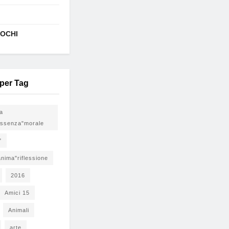
IOCHI
 per Tag
ia
ssenza"morale
"
nima"riflessione
2016
Amici 15
Animali
arte