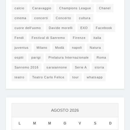
calcio
Caravaggio
Champions League
Chanel
cinema
concerti
Concerto
cultura
cuore dell'uomo
Davide morelli
EXO
Facebook
Fendi
Festival di Sanremo
Firenze
italia
juventus
Milano
Modà
napoli
Natura
ospiti
parigi
Prelatura Internazionale
Roma
Sanremo 2016
saraiannone
Serie A
storia
teatro
Teatro Carlo Felice
tour
whatsapp
AGOSTO 2026
L
M
M
G
V
S
D