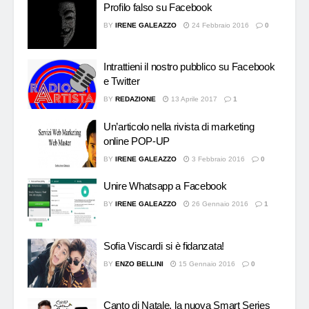
Profilo falso su Facebook
BY
IRENE GALEAZZO
24 Febbraio 2016
0
Intrattieni il nostro pubblico su Facebook
e Twitter
BY
REDAZIONE
13 Aprile 2017
1
Un’articolo nella rivista di marketing
online POP-UP
BY
IRENE GALEAZZO
3 Febbraio 2016
0
Unire Whatsapp a Facebook
BY
IRENE GALEAZZO
26 Gennaio 2016
1
Sofia Viscardi si è fidanzata!
BY
ENZO BELLINI
15 Gennaio 2016
0
Canto di Natale, la nuova Smart Series