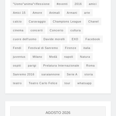
"Uomo"anima"riflessione
#eventi
2016
amici
Amici 15
Amore
Animali
Armani
arte
calcio
Caravaggio
Champions League
Chanel
cinema
concerti
Concerto
cultura
cuore dell'uomo
Davide morelli
EXO
Facebook
Fendi
Festival di Sanremo
Firenze
italia
juventus
Milano
Modà
napoli
Natura
ospiti
parigi
Prelatura Internazionale
Roma
Sanremo 2016
saraiannone
Serie A
storia
teatro
Teatro Carlo Felice
tour
whatsapp
AGOSTO 2026