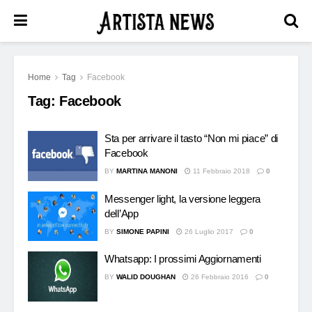
Home
Tag
Facebook
Tag:
Facebook
Sta per arrivare il tasto “Non mi piace” di
Facebook
BY
MARTINA MANONI
11 Febbraio 2018
0
Messenger light, la versione leggera
dell’App
BY
SIMONE PAPINI
26 Luglio 2017
0
Whatsapp: I prossimi Aggiornamenti
BY
WALID DOUGHAN
26 Febbraio 2016
0